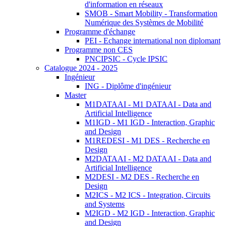
d'information en réseaux
SMOB - Smart Mobility - Transformation
Numérique des Systèmes de Mobilité
Programme d'échange
PEI - Echange international non diplomant
Programme non CES
PNCIPSIC - Cycle IPSIC
Catalogue 2024 - 2025
Ingénieur
ING - Diplôme d'ingénieur
Master
M1DATAAI - M1 DATAAI - Data and
Artificial Intelligence
M1IGD - M1 IGD - Interaction, Graphic
and Design
M1REDESI - M1 DES - Recherche en
Design
M2DATAAI - M2 DATAAI - Data and
Artificial Intelligence
M2DESI - M2 DES - Recherche en
Design
M2ICS - M2 ICS - Integration, Circuits
and Systems
M2IGD - M2 IGD - Interaction, Graphic
and Design