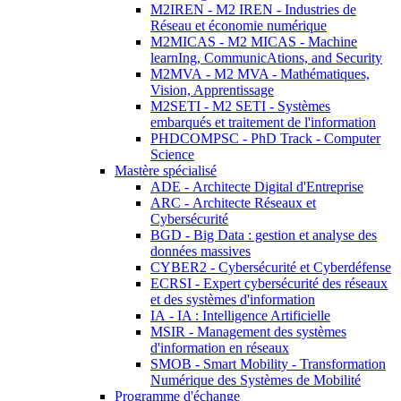
M2IREN - M2 IREN - Industries de
Réseau et économie numérique
M2MICAS - M2 MICAS - Machine
learnIng, CommunicAtions, and Security
M2MVA - M2 MVA - Mathématiques,
Vision, Apprentissage
M2SETI - M2 SETI - Systèmes
embarqués et traitement de l'information
PHDCOMPSC - PhD Track - Computer
Science
Mastère spécialisé
ADE - Architecte Digital d'Entreprise
ARC - Architecte Réseaux et
Cybersécurité
BGD - Big Data : gestion et analyse des
données massives
CYBER2 - Cybersécurité et Cyberdéfense
ECRSI - Expert cybersécurité des réseaux
et des systèmes d'information
IA - IA : Intelligence Artificielle
MSIR - Management des systèmes
d'information en réseaux
SMOB - Smart Mobility - Transformation
Numérique des Systèmes de Mobilité
Programme d'échange