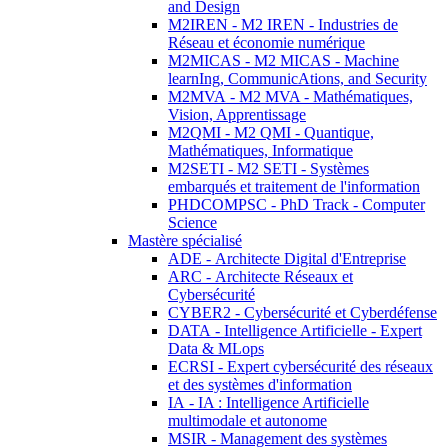
and Design
M2IREN - M2 IREN - Industries de
Réseau et économie numérique
M2MICAS - M2 MICAS - Machine
learnIng, CommunicAtions, and Security
M2MVA - M2 MVA - Mathématiques,
Vision, Apprentissage
M2QMI - M2 QMI - Quantique,
Mathématiques, Informatique
M2SETI - M2 SETI - Systèmes
embarqués et traitement de l'information
PHDCOMPSC - PhD Track - Computer
Science
Mastère spécialisé
ADE - Architecte Digital d'Entreprise
ARC - Architecte Réseaux et
Cybersécurité
CYBER2 - Cybersécurité et Cyberdéfense
DATA - Intelligence Artificielle - Expert
Data & MLops
ECRSI - Expert cybersécurité des réseaux
et des systèmes d'information
IA - IA : Intelligence Artificielle
multimodale et autonome
MSIR - Management des systèmes