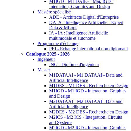
M1IGD - M1 DAIIG - Maj. IGD -
Interaction, Graphics and Design
Mastère spécialisé
ADE - Architecte Digital d'Entreprise
DATA - Intelligence Artificielle - Expert
Data & MLops
IA - IA : Intelligence Artificielle
multimodale et autonome
Programme d'échange
PEI - Echange international non diplomant
Catalogue 2025 - 2026
Ingénieur
ING - Diplôme d'ingénieur
Master
M1DATAAI - M1 DATAAI - Data and
Artificial Intelligence
M1DES - M1 DES - Recherche en Design
M1IGD - M1 IGD - Interaction, Graphics
and Design
M2DATAAI - M2 DATAAI - Data and
Artificial Intelligence
M2DES - M2 DES - Recherche en Design
M2ICS - M2 ICS - Integration, Circuits
and Systems
M2IGD - M2 IGD - Interaction, Graphics