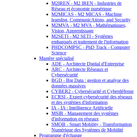
M2IREN - M2 IREN - Industries de
Réseau et économie numérique
M2MICAS - M2 MICAS - Machine
learnIng, CommunicAtions, and Security
M2MVA - M2 MVA - Mathématiques,
Vision, Apprentissage
M2SETI - M2 SETI - Systèmes
embarqués et traitement de l'information
PHDCOMPSC - PhD Track - Computer
Science
Mastère spécialisé
ADE - Architecte Digital d'Entreprise
ARC - Architecte Réseaux et
Cybersécurité
BGD - Big Data : gestion et analyse des
données massives
CYBER2 - Cybersécurité et Cyberdéfense
ECRSI - Expert cybersécurité des réseaux
et des systèmes d'information
IA - IA : Intelligence Artificielle
MSIR - Management des systèmes
d'information en réseaux
SMOB - Smart Mobility - Transformation
Numérique des Systèmes de Mobilité
Programme d'échange