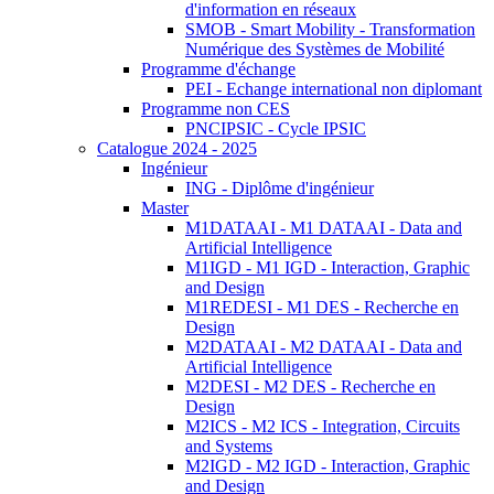
d'information en réseaux
SMOB - Smart Mobility - Transformation
Numérique des Systèmes de Mobilité
Programme d'échange
PEI - Echange international non diplomant
Programme non CES
PNCIPSIC - Cycle IPSIC
Catalogue 2024 - 2025
Ingénieur
ING - Diplôme d'ingénieur
Master
M1DATAAI - M1 DATAAI - Data and
Artificial Intelligence
M1IGD - M1 IGD - Interaction, Graphic
and Design
M1REDESI - M1 DES - Recherche en
Design
M2DATAAI - M2 DATAAI - Data and
Artificial Intelligence
M2DESI - M2 DES - Recherche en
Design
M2ICS - M2 ICS - Integration, Circuits
and Systems
M2IGD - M2 IGD - Interaction, Graphic
and Design