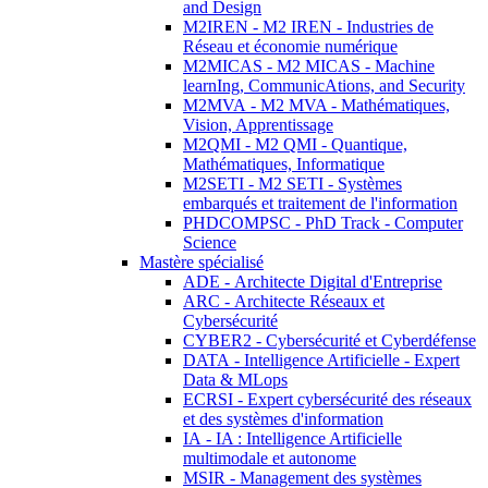
and Design
M2IREN - M2 IREN - Industries de
Réseau et économie numérique
M2MICAS - M2 MICAS - Machine
learnIng, CommunicAtions, and Security
M2MVA - M2 MVA - Mathématiques,
Vision, Apprentissage
M2QMI - M2 QMI - Quantique,
Mathématiques, Informatique
M2SETI - M2 SETI - Systèmes
embarqués et traitement de l'information
PHDCOMPSC - PhD Track - Computer
Science
Mastère spécialisé
ADE - Architecte Digital d'Entreprise
ARC - Architecte Réseaux et
Cybersécurité
CYBER2 - Cybersécurité et Cyberdéfense
DATA - Intelligence Artificielle - Expert
Data & MLops
ECRSI - Expert cybersécurité des réseaux
et des systèmes d'information
IA - IA : Intelligence Artificielle
multimodale et autonome
MSIR - Management des systèmes