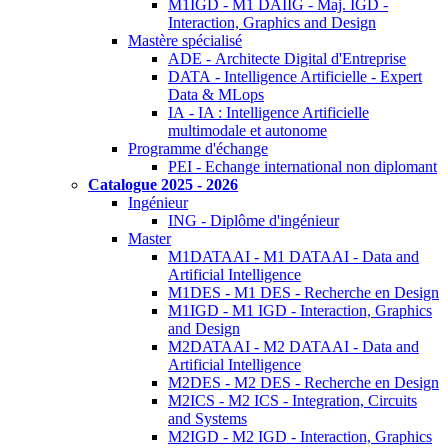
M1IGD - M1 DAIIG - Maj. IGD -
Interaction, Graphics and Design
Mastère spécialisé
ADE - Architecte Digital d'Entreprise
DATA - Intelligence Artificielle - Expert
Data & MLops
IA - IA : Intelligence Artificielle
multimodale et autonome
Programme d'échange
PEI - Echange international non diplomant
Catalogue 2025 - 2026
Ingénieur
ING - Diplôme d'ingénieur
Master
M1DATAAI - M1 DATAAI - Data and
Artificial Intelligence
M1DES - M1 DES - Recherche en Design
M1IGD - M1 IGD - Interaction, Graphics
and Design
M2DATAAI - M2 DATAAI - Data and
Artificial Intelligence
M2DES - M2 DES - Recherche en Design
M2ICS - M2 ICS - Integration, Circuits
and Systems
M2IGD - M2 IGD - Interaction, Graphics