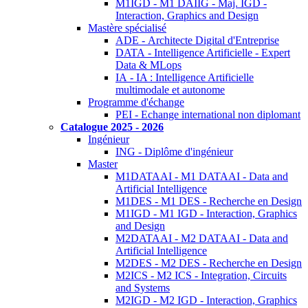
M1IGD - M1 DAIIG - Maj. IGD -
Interaction, Graphics and Design
Mastère spécialisé
ADE - Architecte Digital d'Entreprise
DATA - Intelligence Artificielle - Expert
Data & MLops
IA - IA : Intelligence Artificielle
multimodale et autonome
Programme d'échange
PEI - Echange international non diplomant
Catalogue 2025 - 2026
Ingénieur
ING - Diplôme d'ingénieur
Master
M1DATAAI - M1 DATAAI - Data and
Artificial Intelligence
M1DES - M1 DES - Recherche en Design
M1IGD - M1 IGD - Interaction, Graphics
and Design
M2DATAAI - M2 DATAAI - Data and
Artificial Intelligence
M2DES - M2 DES - Recherche en Design
M2ICS - M2 ICS - Integration, Circuits
and Systems
M2IGD - M2 IGD - Interaction, Graphics