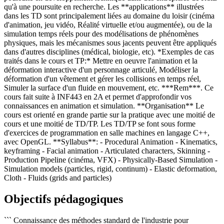
qu'à une poursuite en recherche. Les **applications** illustrées
dans les TD sont principalement liées au domaine du loisir (cinéma
d'animation, jeu vidéo, Réalité virtuelle et/ou augmentée), ou de la
simulation temps réels pour des modélisations de phénomènes
physiques, mais les mécanismes sous jacents peuvent être appliqués
dans d'autres disciplines (médical, biologie, etc). *Exemples de cas
traités dans le cours et TP:* Mettre en oeuvre l'animation et la
déformation interactive d'un personnage articulé, Modéliser la
déformation d'un vêtement et gérer les collisions en temps réel,
Simuler la surface d'un fluide en mouvement, etc. ***Rem***. Ce
cours fait suite à INF443 en 2A et permet d'approfondir vos
connaissances en animation et simulation. **Organisation** Le
cours est orienté en grande partie sur la pratique avec une moitié de
cours et une moitié de TD/TP. Les TD/TP se font sous forme
d'exercices de programmation en salle machines en langage C++,
avec OpenGL. **Syllabus**: - Procedural Animation - Kinematics,
keyframing - Facial animation - Articulated characters, Skinning -
Production Pipeline (cinéma, VFX) - Physically-Based Simulation -
Simulation models (particles, rigid, continum) - Elastic deformation,
Cloth - Fluids (grids and particles)
Objectifs pédagogiques
``` Connaissance des méthodes standard de l'industrie pour