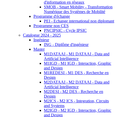
d'information en réseaux
SMOB - Smart Mobility - Transformation
Numérique des Systèmes de Mobilité
Programme d'échange
PEI - Echange international non diplomant
Programme non CES
PNCIPSIC - Cycle IPSIC
Catalogue 2024 - 2025
Ingénieur
ING - Diplôme d'ingénieur
Master
M1DATAAI - M1 DATAAI - Data and
Artificial Intelligence
M1IGD - M1 IGD - Interaction, Graphic
and Design
M1REDESI - M1 DES - Recherche en
Design
M2DATAAI - M2 DATAAI - Data and
Artificial Intelligence
M2DESI - M2 DES - Recherche en
Design
M2ICS - M2 ICS - Integration, Circuits
and Systems
M2IGD - M2 IGD - Interaction, Graphic
and Design