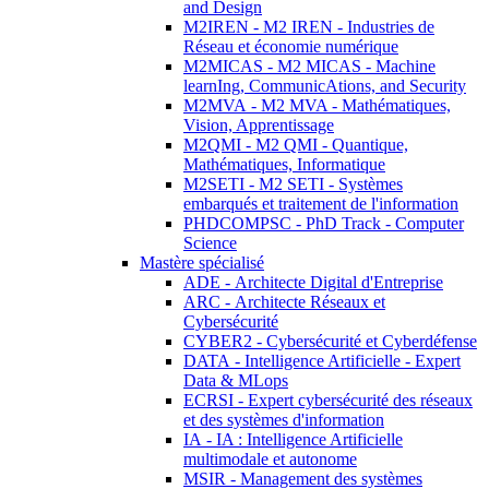
and Design
M2IREN - M2 IREN - Industries de
Réseau et économie numérique
M2MICAS - M2 MICAS - Machine
learnIng, CommunicAtions, and Security
M2MVA - M2 MVA - Mathématiques,
Vision, Apprentissage
M2QMI - M2 QMI - Quantique,
Mathématiques, Informatique
M2SETI - M2 SETI - Systèmes
embarqués et traitement de l'information
PHDCOMPSC - PhD Track - Computer
Science
Mastère spécialisé
ADE - Architecte Digital d'Entreprise
ARC - Architecte Réseaux et
Cybersécurité
CYBER2 - Cybersécurité et Cyberdéfense
DATA - Intelligence Artificielle - Expert
Data & MLops
ECRSI - Expert cybersécurité des réseaux
et des systèmes d'information
IA - IA : Intelligence Artificielle
multimodale et autonome
MSIR - Management des systèmes