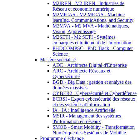
M2IREN - M2 IREN - Industries de
Réseau et économie numérique
M2MICAS - M2 MICAS - Machine
learnIng, CommunicAtions, and Security
M2MVA - M2 MVA - Mathématiques,
Vision, Apprentissage
M2SETI - M2 SETI - Systèmes
embarqués et traitement de l'information
PHDCOMPSC - PhD Track - Computer
Science
Mastère spécialisé
ADE - Architecte Digital d'Entreprise
ARC - Architecte Réseaux et
Cybersécurité
BGD - Big Data : gestion et analyse des
données massives
CYBER2 - Cybersécurité et Cyberdéfense
ECRSI - Expert cybersécurité des réseaux
et des systèmes d'information
IA - IA : Intelligence Artificielle
MSIR - Management des systèmes
d'information en réseaux
SMOB - Smart Mobility - Transformation
Numérique des Systèmes de Mobilité
Programme d'échange