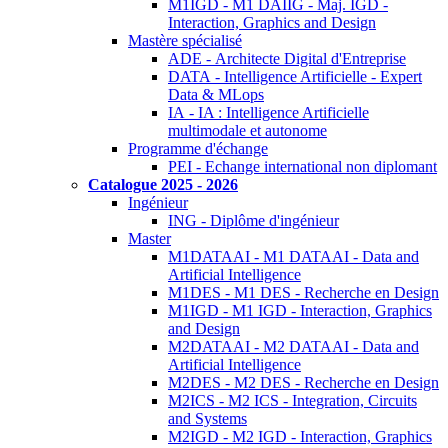
M1IGD - M1 DAIIG - Maj. IGD -
Interaction, Graphics and Design
Mastère spécialisé
ADE - Architecte Digital d'Entreprise
DATA - Intelligence Artificielle - Expert
Data & MLops
IA - IA : Intelligence Artificielle
multimodale et autonome
Programme d'échange
PEI - Echange international non diplomant
Catalogue 2025 - 2026
Ingénieur
ING - Diplôme d'ingénieur
Master
M1DATAAI - M1 DATAAI - Data and
Artificial Intelligence
M1DES - M1 DES - Recherche en Design
M1IGD - M1 IGD - Interaction, Graphics
and Design
M2DATAAI - M2 DATAAI - Data and
Artificial Intelligence
M2DES - M2 DES - Recherche en Design
M2ICS - M2 ICS - Integration, Circuits
and Systems
M2IGD - M2 IGD - Interaction, Graphics