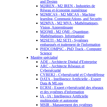
and Design
M2IREN - M2 IREN - Industries de
Réseau et économie numérique
M2MICAS - M2 MICAS - Machine
learnIng, CommunicAtions, and Security
M2MVA - M2 MVA - Mathématiques,
Vision, Apprentissage
M2QMI - M2 QMI - Quantique,
Mathématiques, Informatique
M2SETI - M2 SETI - Systèmes
embarqués et traitement de l'information
PHDCOMPSC - PhD Track - Computer
Science
Mastère spécialisé
ADE - Architecte Digital d'Entreprise
ARC - Architecte Réseaux et
Cybersécurité
CYBER2 - Cybersécurité et Cyberdéfense
DATA - Intelligence Artificielle - Expert
Data & MLops
ECRSI - Expert cybersécurité des réseaux
et des systèmes d'information
IA - IA : Intelligence Artificielle
multimodale et autonome
MSIR - Management des systèmes