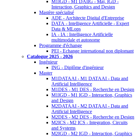
M1IGD - M1 DAIIG - Maj. IGD -
Interaction, Graphics and Design
Mastère spécialisé
ADE - Architecte Digital d'Entreprise
DATA - Intelligence Artificielle - Expert
Data & MLops
IA - IA : Intelligence Artificielle
multimodale et autonome
Programme d'échange
PEI - Echange international non diplomant
Catalogue 2025 - 2026
Ingénieur
ING - Diplôme d'ingénieur
Master
M1DATAAI - M1 DATAAI - Data and
Artificial Intelligence
M1DES - M1 DES - Recherche en Design
M1IGD - M1 IGD - Interaction, Graphics
and Design
M2DATAAI - M2 DATAAI - Data and
Artificial Intelligence
M2DES - M2 DES - Recherche en Design
M2ICS - M2 ICS - Integration, Circuits
and Systems
M2IGD - M2 IGD - Interaction, Graphics