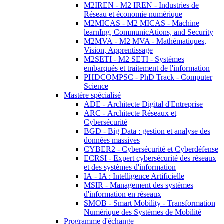
M2IREN - M2 IREN - Industries de
Réseau et économie numérique
M2MICAS - M2 MICAS - Machine
learnIng, CommunicAtions, and Security
M2MVA - M2 MVA - Mathématiques,
Vision, Apprentissage
M2SETI - M2 SETI - Systèmes
embarqués et traitement de l'information
PHDCOMPSC - PhD Track - Computer
Science
Mastère spécialisé
ADE - Architecte Digital d'Entreprise
ARC - Architecte Réseaux et
Cybersécurité
BGD - Big Data : gestion et analyse des
données massives
CYBER2 - Cybersécurité et Cyberdéfense
ECRSI - Expert cybersécurité des réseaux
et des systèmes d'information
IA - IA : Intelligence Artificielle
MSIR - Management des systèmes
d'information en réseaux
SMOB - Smart Mobility - Transformation
Numérique des Systèmes de Mobilité
Programme d'échange