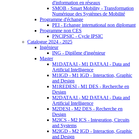
d'information en réseaux
SMOB - Smart Mobility - Transformation
Numérique des Systèmes de Mobilité
Programme d'échange
PEI - Echange international non diplomant
Programme non CES
PNCIPSIC - Cycle IPSIC
Catalogue 2024 - 2025
Ingénieur
ING - Diplôme d'ingénieur
Master
M1DATAAI - M1 DATAAI - Data and
Artificial Intelligence
M1IGD - M1 IGD - Interaction, Graphic
and Design
M1REDESI - M1 DES - Recherche en
Design
M2DATAAI - M2 DATAAI - Data and
Artificial Intelligence
M2DESI - M2 DES - Recherche en
Design
M2ICS - M2 ICS - Integration, Circuits
and Systems
M2IGD - M2 IGD - Interaction, Graphic
and Design