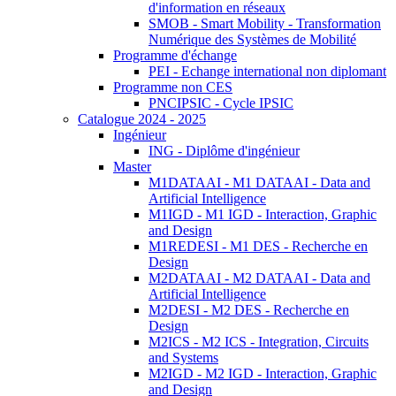
d'information en réseaux
SMOB - Smart Mobility - Transformation
Numérique des Systèmes de Mobilité
Programme d'échange
PEI - Echange international non diplomant
Programme non CES
PNCIPSIC - Cycle IPSIC
Catalogue 2024 - 2025
Ingénieur
ING - Diplôme d'ingénieur
Master
M1DATAAI - M1 DATAAI - Data and
Artificial Intelligence
M1IGD - M1 IGD - Interaction, Graphic
and Design
M1REDESI - M1 DES - Recherche en
Design
M2DATAAI - M2 DATAAI - Data and
Artificial Intelligence
M2DESI - M2 DES - Recherche en
Design
M2ICS - M2 ICS - Integration, Circuits
and Systems
M2IGD - M2 IGD - Interaction, Graphic
and Design