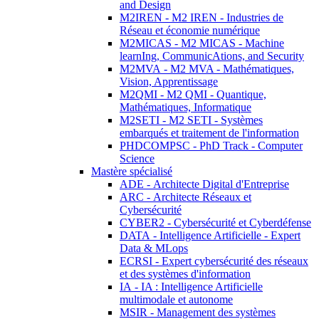
and Design
M2IREN - M2 IREN - Industries de
Réseau et économie numérique
M2MICAS - M2 MICAS - Machine
learnIng, CommunicAtions, and Security
M2MVA - M2 MVA - Mathématiques,
Vision, Apprentissage
M2QMI - M2 QMI - Quantique,
Mathématiques, Informatique
M2SETI - M2 SETI - Systèmes
embarqués et traitement de l'information
PHDCOMPSC - PhD Track - Computer
Science
Mastère spécialisé
ADE - Architecte Digital d'Entreprise
ARC - Architecte Réseaux et
Cybersécurité
CYBER2 - Cybersécurité et Cyberdéfense
DATA - Intelligence Artificielle - Expert
Data & MLops
ECRSI - Expert cybersécurité des réseaux
et des systèmes d'information
IA - IA : Intelligence Artificielle
multimodale et autonome
MSIR - Management des systèmes