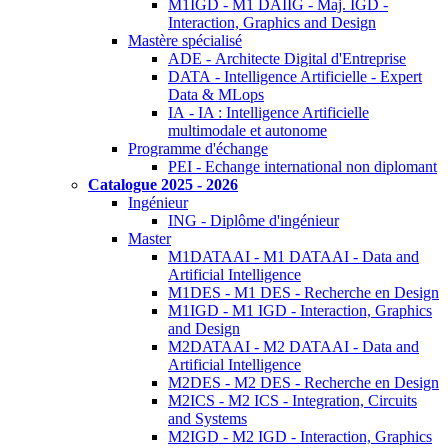
M1IGD - M1 DAIIG - Maj. IGD -
Interaction, Graphics and Design
Mastère spécialisé
ADE - Architecte Digital d'Entreprise
DATA - Intelligence Artificielle - Expert
Data & MLops
IA - IA : Intelligence Artificielle
multimodale et autonome
Programme d'échange
PEI - Echange international non diplomant
Catalogue 2025 - 2026
Ingénieur
ING - Diplôme d'ingénieur
Master
M1DATAAI - M1 DATAAI - Data and
Artificial Intelligence
M1DES - M1 DES - Recherche en Design
M1IGD - M1 IGD - Interaction, Graphics
and Design
M2DATAAI - M2 DATAAI - Data and
Artificial Intelligence
M2DES - M2 DES - Recherche en Design
M2ICS - M2 ICS - Integration, Circuits
and Systems
M2IGD - M2 IGD - Interaction, Graphics