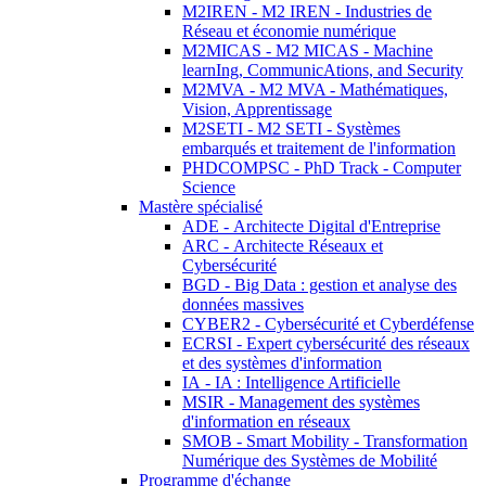
M2IREN - M2 IREN - Industries de
Réseau et économie numérique
M2MICAS - M2 MICAS - Machine
learnIng, CommunicAtions, and Security
M2MVA - M2 MVA - Mathématiques,
Vision, Apprentissage
M2SETI - M2 SETI - Systèmes
embarqués et traitement de l'information
PHDCOMPSC - PhD Track - Computer
Science
Mastère spécialisé
ADE - Architecte Digital d'Entreprise
ARC - Architecte Réseaux et
Cybersécurité
BGD - Big Data : gestion et analyse des
données massives
CYBER2 - Cybersécurité et Cyberdéfense
ECRSI - Expert cybersécurité des réseaux
et des systèmes d'information
IA - IA : Intelligence Artificielle
MSIR - Management des systèmes
d'information en réseaux
SMOB - Smart Mobility - Transformation
Numérique des Systèmes de Mobilité
Programme d'échange