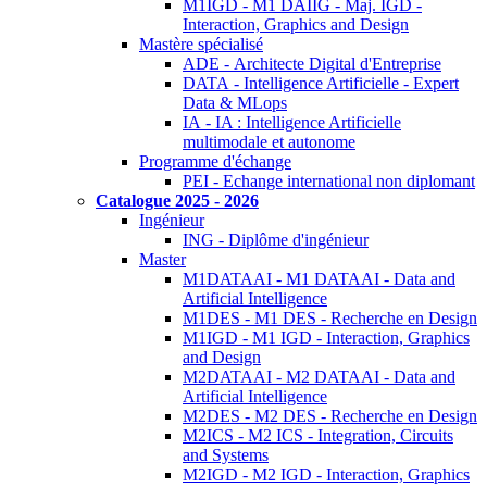
M1IGD - M1 DAIIG - Maj. IGD -
Interaction, Graphics and Design
Mastère spécialisé
ADE - Architecte Digital d'Entreprise
DATA - Intelligence Artificielle - Expert
Data & MLops
IA - IA : Intelligence Artificielle
multimodale et autonome
Programme d'échange
PEI - Echange international non diplomant
Catalogue 2025 - 2026
Ingénieur
ING - Diplôme d'ingénieur
Master
M1DATAAI - M1 DATAAI - Data and
Artificial Intelligence
M1DES - M1 DES - Recherche en Design
M1IGD - M1 IGD - Interaction, Graphics
and Design
M2DATAAI - M2 DATAAI - Data and
Artificial Intelligence
M2DES - M2 DES - Recherche en Design
M2ICS - M2 ICS - Integration, Circuits
and Systems
M2IGD - M2 IGD - Interaction, Graphics