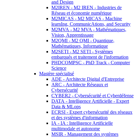
and Design
M2IREN - M2 IREN - Industries de
Réseau et économie numérique
M2MICAS - M2 MICAS - Machine
learnIng, CommunicAtions, and Security
M2MVA - M2 MVA - Mathématiques,
Vision, Apprentissage
M2QMI - M2 QMI - Quantique,
Mathématiques, Informatique
M2SETI - M2 SETI - Systèmes
embarqués et traitement de l'information
PHDCOMPSC - PhD Track - Computer
Science
Mastère spécialisé
ADE - Architecte Digital d'Entreprise
ARC - Architecte Réseaux et
Cybersécurité
CYBER2 - Cybersécurité et Cyberdéfense
DATA - Intelligence Artificielle - Expert
Data & MLops
ECRSI - Expert cybersécurité des réseaux
et des systèmes d'information
IA - IA : Intelligence Artificielle
multimodale et autonome
MSIR - Management des systèmes