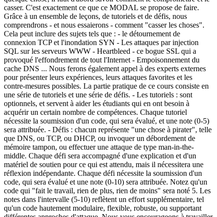
casser. C'est exactement ce que ce MODAL se propose de faire.
Grâce à un ensemble de leçons, de tutoriels et de défis, nous
comprendrons - et nous essaierons - comment "casser les choses".
Cela peut inclure des sujets tels que : - le détournement de
connexion TCP et l'inondation SYN - Les attaques par injection
SQL sur les serveurs WWW - Heartbleed - ce bogue SSL qui a
provoqué l'effondrement de tout l'Internet - Empoisonnement du
cache DNS ... Nous ferons également appel à des experts externes
pour présenter leurs expériences, leurs attaques favorites et les
contre-mesures possibles. La partie pratique de ce cours consiste en
une série de tutoriels et une série de défis. - Les tutoriels : sont
optionnels, et servent à aider les étudiants qui en ont besoin à
acquérir un certain nombre de compétences. Chaque tutoriel
nécessite la soumission d'un code, qui sera évalué, et une note (0-5)
sera attribuée. - Défis : chacun représente "une chose à pirater", telle
que DNS, ou TCP, ou DHCP, ou invoquer un débordement de
mémoire tampon, ou effectuer une attaque de type man-in-the-
middle. Chaque défi sera accompagné d'une explication et d'un
matériel de soutien pour ce qui est attendu, mais il nécessitera une
réflexion indépendante. Chaque défi nécessite la soumission d'un
code, qui sera évalué et une note (0-10) sera attribuée. Notez qu'un
code qui "fait le travail, rien de plus, rien de moins" sera noté 5. Les
notes dans l'intervalle (5-10) reflètent un effort supplémentaire, tel
qu'un code hautement modulaire, flexible, robuste, ou supportant
différentes approches d'attaque. Nous vous encourageons à travailler