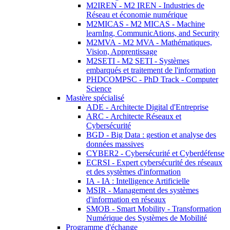
M2IREN - M2 IREN - Industries de
Réseau et économie numérique
M2MICAS - M2 MICAS - Machine
learnIng, CommunicAtions, and Security
M2MVA - M2 MVA - Mathématiques,
Vision, Apprentissage
M2SETI - M2 SETI - Systèmes
embarqués et traitement de l'information
PHDCOMPSC - PhD Track - Computer
Science
Mastère spécialisé
ADE - Architecte Digital d'Entreprise
ARC - Architecte Réseaux et
Cybersécurité
BGD - Big Data : gestion et analyse des
données massives
CYBER2 - Cybersécurité et Cyberdéfense
ECRSI - Expert cybersécurité des réseaux
et des systèmes d'information
IA - IA : Intelligence Artificielle
MSIR - Management des systèmes
d'information en réseaux
SMOB - Smart Mobility - Transformation
Numérique des Systèmes de Mobilité
Programme d'échange