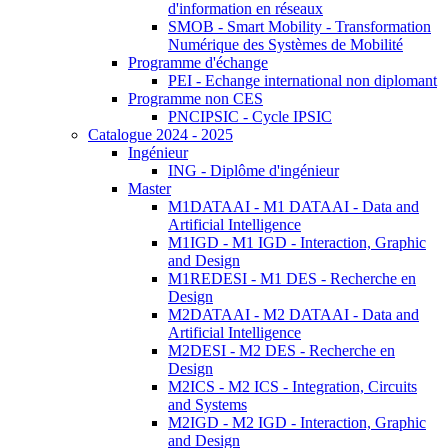
d'information en réseaux
SMOB - Smart Mobility - Transformation
Numérique des Systèmes de Mobilité
Programme d'échange
PEI - Echange international non diplomant
Programme non CES
PNCIPSIC - Cycle IPSIC
Catalogue 2024 - 2025
Ingénieur
ING - Diplôme d'ingénieur
Master
M1DATAAI - M1 DATAAI - Data and
Artificial Intelligence
M1IGD - M1 IGD - Interaction, Graphic
and Design
M1REDESI - M1 DES - Recherche en
Design
M2DATAAI - M2 DATAAI - Data and
Artificial Intelligence
M2DESI - M2 DES - Recherche en
Design
M2ICS - M2 ICS - Integration, Circuits
and Systems
M2IGD - M2 IGD - Interaction, Graphic
and Design