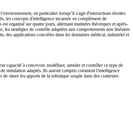
nvironnement, en particulier lorsqu’il s'agit d'interactions étroites
rés, les concepts d'intelligence incarnée en complément de
rs est organisé sur quatre jours, alternant matinées théoriques et après-
ue, les stratégies de contrôle adaptées aux comportements non linéaires
, des applications concrètes dans les domaines médical, industriel et
ur capacité à concevoir, modéliser, simuler et contrôler ce type de
ls de simulation adaptés. Ils auront compris comment l'intelligence
les de situer les apports de la robotique souple dans des contextes