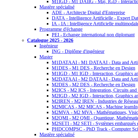
M1IGD - M1 DAIIG - Maj. IGD - Interactio
Mastère spécialisé
ADE - Architecte Digital d'Entreprise
DATA - Intelligence Artificielle - Expert 
IA - IA : Intelligence Artificielle multimoda
Programme d'échange
PEI - Echange international non diplomant
Catalogue 2025 - 2026
Ingénieur
ING - Diplôme d'ingénieur
Master
M1DATAAI - M1 DATAAI - Data and Artific
M1DES - M1 DES - Recherche en Design
M1IGD - M1 IGD - Interaction, Graphics a
M2DATAAI - M2 DATAAI - Data and Artific
M2DES - M2 DES - Recherche en Design
M2ICS - M2 ICS - Integration, Circuits and
M2IGD - M2 IGD - Interaction, Graphics a
M2IREN - M2 IREN - Industries de Réseau
M2MICAS - M2 MICAS - Machine learnIng
M2MVA - M2 MVA - Mathématiques, Vision
M2QMI - M2 QMI - Quantique, Mathématiq
M2SETI - M2 SETI - Systèmes embarqués et 
PHDCOMPSC - PhD Track - Computer Sci
Mastère spécialisé