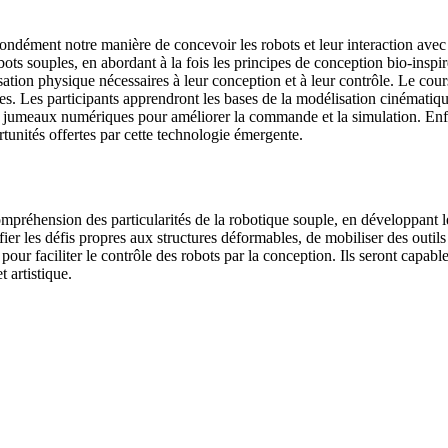
dément notre manière de concevoir les robots et leur interaction avec l’e
ts souples, en abordant à la fois les principes de conception bio-inspi
élisation physique nécessaires à leur conception et à leur contrôle. Le cou
es. Les participants apprendront les bases de la modélisation cinématiq
e jumeaux numériques pour améliorer la commande et la simulation. Enfin
ortunités offertes par cette technologie émergente.
mpréhension des particularités de la robotique souple, en développant le
ifier les défis propres aux structures déformables, de mobiliser des outi
e pour faciliter le contrôle des robots par la conception. Ils seront capab
t artistique.