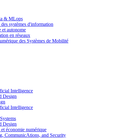
Data & MLops
 des systèmes d'information
le et autonome
tion en réseaux
umérique des Systèmes de Mobilité
ial Intelligence
d Design
ign
ial Intelligence
 Systems
d Design
 et économie numérique
, CommunicAtions, and Security