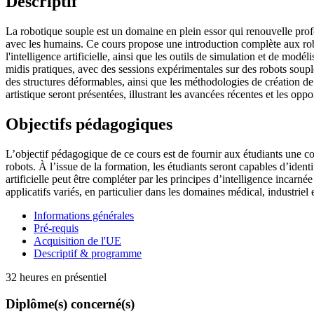
Descriptif
La robotique souple est un domaine en plein essor qui renouvelle profon
avec les humains. Ce cours propose une introduction complète aux robo
l'intelligence artificielle, ainsi que les outils de simulation et de mod
midis pratiques, avec des sessions expérimentales sur des robots soupl
des structures déformables, ainsi que les méthodologies de création d
artistique seront présentées, illustrant les avancées récentes et les opp
Objectifs pédagogiques
L’objectif pédagogique de ce cours est de fournir aux étudiants une co
robots. À l’issue de la formation, les étudiants seront capables d’ident
artificielle peut être compléter par les principes d’intelligence incarné
applicatifs variés, en particulier dans les domaines médical, industriel e
Informations générales
Pré-requis
Acquisition de l'UE
Descriptif & programme
32 heures en présentiel
Diplôme(s) concerné(s)