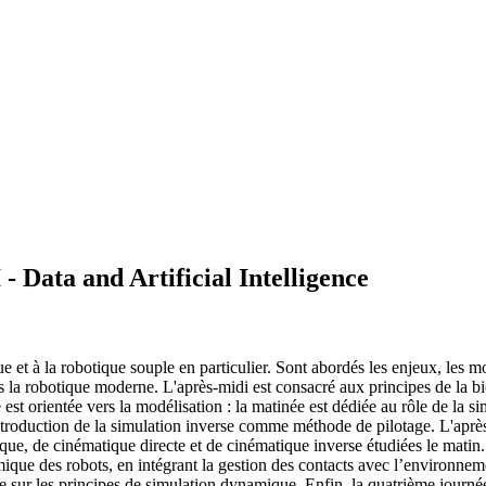
Data and Artificial Intelligence
et à la robotique souple en particulier. Sont abordés les enjeux, les moti
ns la robotique moderne. L'après-midi est consacré aux principes de la bi
t orientée vers la modélisation : la matinée est dédiée au rôle de la si
introduction de la simulation inverse comme méthode de pilotage. L'après
que, de cinématique directe et de cinématique inverse étudiées le mati
ique des robots, en intégrant la gestion des contacts avec l’environneme
ée sur les principes de simulation dynamique. Enfin, la quatrième journé