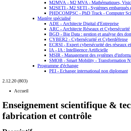
M2MVA - M2 MVA - Mathématiques, Vision
M2SETI - M2 SETI - Systèmes embarqués et 
PHDCOMPSC - PhD Track - Computer Sci
Mastère spécialisé
ADE - Architecte Digital d'Entreprise
ARC - Architecte Réseaux et Cybersécurité
BGD - Big Data : gestion et analyse des do
CYBER2 - Cybersécurité et Cyberdéfense
ECRSI - Expert cybersécurité des réseaux et
IA - IA : Intelligence Artificielle
MSIR - Management des systèmes d'informa
SMOB - Smart Mobility - Transformation N
Programme d'échange
PEI - Echange international non diplomant
2.12.20 (803)
Accueil
Enseignement scientifique & te
fabrication et contrôle