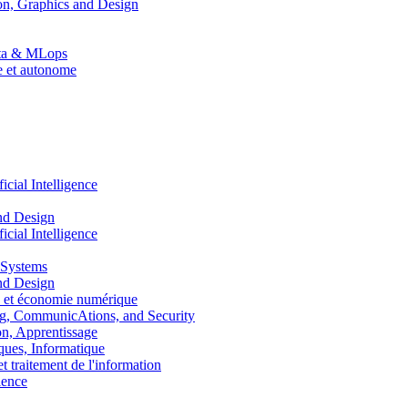
n, Graphics and Design
Data & MLops
le et autonome
ial Intelligence
nd Design
ial Intelligence
 Systems
nd Design
 et économie numérique
, CommunicAtions, and Security
, Apprentissage
ues, Informatique
traitement de l'information
ence