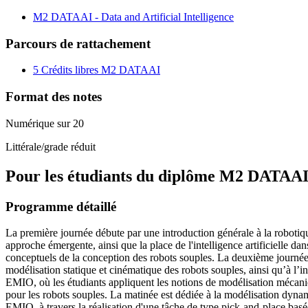
M2 DATAAI - Data and Artificial Intelligence
Parcours de rattachement
5 Crédits libres M2 DATAAI
Format des notes
Numérique sur 20
Littérale/grade réduit
Pour les étudiants du diplôme
M2 DATAAI - 
Programme détaillé
La première journée débute par une introduction générale à la robotique 
approche émergente, ainsi que la place de l'intelligence artificielle da
conceptuels de la conception des robots souples. La deuxième journée es
modélisation statique et cinématique des robots souples, ainsi qu’à l’
EMIO, où les étudiants appliquent les notions de modélisation mécani
pour les robots souples. La matinée est dédiée à la modélisation dynam
EMIO, à travers la réalisation d'une tâche de type pick-and-place bas