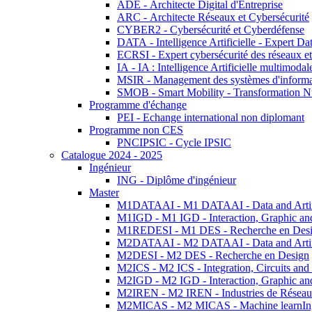
ADE - Architecte Digital d'Entreprise
ARC - Architecte Réseaux et Cybersécurité
CYBER2 - Cybersécurité et Cyberdéfense
DATA - Intelligence Artificielle - Expert 
ECRSI - Expert cybersécurité des réseaux et
IA - IA : Intelligence Artificielle multimoda
MSIR - Management des systèmes d'informa
SMOB - Smart Mobility - Transformation N
Programme d'échange
PEI - Echange international non diplomant
Programme non CES
PNCIPSIC - Cycle IPSIC
Catalogue 2024 - 2025
Ingénieur
ING - Diplôme d'ingénieur
Master
M1DATAAI - M1 DATAAI - Data and Artific
M1IGD - M1 IGD - Interaction, Graphic an
M1REDESI - M1 DES - Recherche en Des
M2DATAAI - M2 DATAAI - Data and Artific
M2DESI - M2 DES - Recherche en Design
M2ICS - M2 ICS - Integration, Circuits and
M2IGD - M2 IGD - Interaction, Graphic an
M2IREN - M2 IREN - Industries de Réseau
M2MICAS - M2 MICAS - Machine learnIng