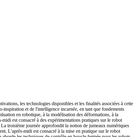
vations, les technologies disponibles et les finalités associées à cette
o-inspiration et de l'intelligence incarnée, en tant que fondements
mluation en robotique, à la modélisation des déformations, à la
-midi est consacré à des expérimentations pratiques sur le robot
n. La troisième journée approfondit la notion de jumeaux numériques
nt. L'après-midi est consacré à la mise en pratique sur le robot
e aborde les techniques de contrôle en boucle fermée pour les robots