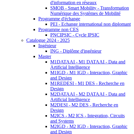
d'information en réseaux
SMOB - Smart Mobility - Transformation
Numérique des Systèmes de Mobilité
Programme d'échange
PEI - Echange international non diplomant
Programme non CES
PNCIPSIC - Cycle IPSIC
Catalogue 2024 - 2025
Ingénieur
ING - Diplôme d'ingénieur
Master
M1DATAAI - M1 DATAAI - Data and
Artificial Intelligence
M1IGD - M1 IGD - Interaction, Graphic
and Design
M1REDESI - M1 DES - Recherche en
Design
M2DATAAI - M2 DATAAI - Data and
Artificial Intelligence
M2DESI - M2 DES - Recherche en
Design
M2ICS - M2 ICS - Integration, Circuits
and Systems
M2IGD - M2 IGD - Interaction, Graphic
and Design