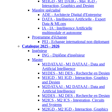
M1IGD - M1 DAIIG - Maj. IGD -
Interaction, Graphics and Design
Mastère spécialisé
ADE - Architecte Digital d'Entreprise
DATA - Intelligence Artificielle - Expert
Data & MLops
IA - IA : Intelligence Artificielle
multimodale et autonome
Programme d'échange
PEI - Echange international non diplomant
Catalogue 2025 - 2026
Ingénieur
ING - Diplôme d'ingénieur
Master
M1DATAAI - M1 DATAAI - Data and
Artificial Intelligence
M1DES - M1 DES - Recherche en Design
M1IGD - M1 IGD - Interaction, Graphics
and Design
M2DATAAI - M2 DATAAI - Data and
Artificial Intelligence
M2DES - M2 DES - Recherche en Design
M2ICS - M2 ICS - Integration, Circuits
and Systems
M2IGD - M2 IGD - Interaction, Graphics