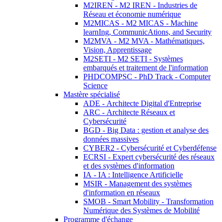
M2IREN - M2 IREN - Industries de
Réseau et économie numérique
M2MICAS - M2 MICAS - Machine
learnIng, CommunicAtions, and Security
M2MVA - M2 MVA - Mathématiques,
Vision, Apprentissage
M2SETI - M2 SETI - Systèmes
embarqués et traitement de l'information
PHDCOMPSC - PhD Track - Computer
Science
Mastère spécialisé
ADE - Architecte Digital d'Entreprise
ARC - Architecte Réseaux et
Cybersécurité
BGD - Big Data : gestion et analyse des
données massives
CYBER2 - Cybersécurité et Cyberdéfense
ECRSI - Expert cybersécurité des réseaux
et des systèmes d'information
IA - IA : Intelligence Artificielle
MSIR - Management des systèmes
d'information en réseaux
SMOB - Smart Mobility - Transformation
Numérique des Systèmes de Mobilité
Programme d'échange