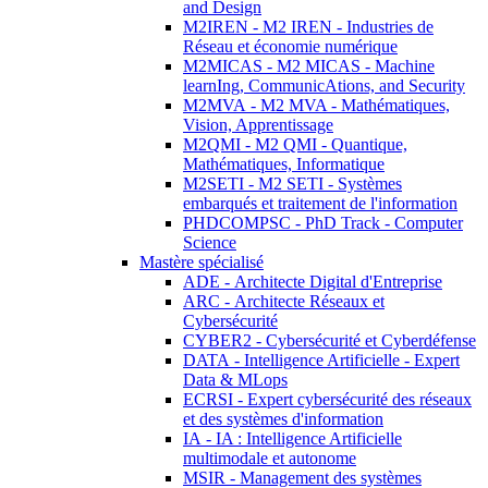
and Design
M2IREN - M2 IREN - Industries de
Réseau et économie numérique
M2MICAS - M2 MICAS - Machine
learnIng, CommunicAtions, and Security
M2MVA - M2 MVA - Mathématiques,
Vision, Apprentissage
M2QMI - M2 QMI - Quantique,
Mathématiques, Informatique
M2SETI - M2 SETI - Systèmes
embarqués et traitement de l'information
PHDCOMPSC - PhD Track - Computer
Science
Mastère spécialisé
ADE - Architecte Digital d'Entreprise
ARC - Architecte Réseaux et
Cybersécurité
CYBER2 - Cybersécurité et Cyberdéfense
DATA - Intelligence Artificielle - Expert
Data & MLops
ECRSI - Expert cybersécurité des réseaux
et des systèmes d'information
IA - IA : Intelligence Artificielle
multimodale et autonome
MSIR - Management des systèmes