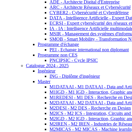
ADE - Architecte Digital d'Entreprise
ARC - Architecte Réseaux et Cybersécurité
CYBER2 - Cybersécurité et Cyberdéfense
DATA - Intelligence Artificielle - Expert 
ECRSI - Expert cybersécurité des réseaux et
IA - IA : Intelligence Artificielle multimoda
MSIR - Management des systèmes d'informa
SMOB - Smart Mobility - Transformation N
Programme d'échange
PEI - Echange international non diplomant
Programme non CES
PNCIPSIC - Cycle IPSIC
Catalogue 2024 - 2025
Ingénieur
ING - Diplôme d'ingénieur
Master
M1DATAAI - M1 DATAAI - Data and Artific
M1IGD - M1 IGD - Interaction, Graphic an
M1REDESI - M1 DES - Recherche en Des
M2DATAAI - M2 DATAAI - Data and Artific
M2DESI - M2 DES - Recherche en Design
M2ICS - M2 ICS - Integration, Circuits and
M2IGD - M2 IGD - Interaction, Graphic an
M2IREN - M2 IREN - Industries de Réseau
M2MICAS - M2 MICAS - Machine learnIng