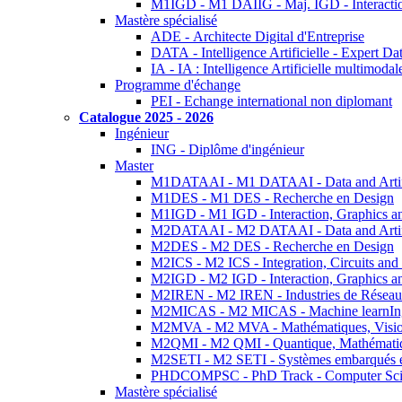
M1IGD - M1 DAIIG - Maj. IGD - Interactio
Mastère spécialisé
ADE - Architecte Digital d'Entreprise
DATA - Intelligence Artificielle - Expert 
IA - IA : Intelligence Artificielle multimoda
Programme d'échange
PEI - Echange international non diplomant
Catalogue 2025 - 2026
Ingénieur
ING - Diplôme d'ingénieur
Master
M1DATAAI - M1 DATAAI - Data and Artific
M1DES - M1 DES - Recherche en Design
M1IGD - M1 IGD - Interaction, Graphics a
M2DATAAI - M2 DATAAI - Data and Artific
M2DES - M2 DES - Recherche en Design
M2ICS - M2 ICS - Integration, Circuits and
M2IGD - M2 IGD - Interaction, Graphics a
M2IREN - M2 IREN - Industries de Réseau
M2MICAS - M2 MICAS - Machine learnIng
M2MVA - M2 MVA - Mathématiques, Vision
M2QMI - M2 QMI - Quantique, Mathématiq
M2SETI - M2 SETI - Systèmes embarqués et 
PHDCOMPSC - PhD Track - Computer Sci
Mastère spécialisé