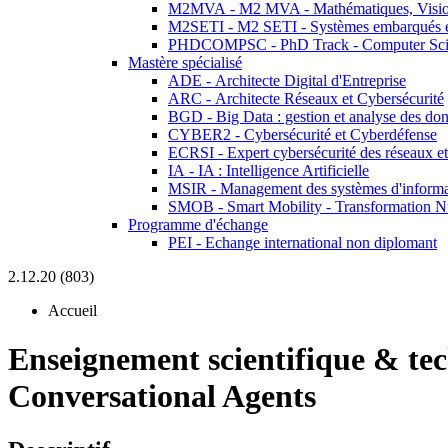
M2MVA - M2 MVA - Mathématiques, Vision
M2SETI - M2 SETI - Systèmes embarqués et 
PHDCOMPSC - PhD Track - Computer Sci
Mastère spécialisé
ADE - Architecte Digital d'Entreprise
ARC - Architecte Réseaux et Cybersécurité
BGD - Big Data : gestion et analyse des do
CYBER2 - Cybersécurité et Cyberdéfense
ECRSI - Expert cybersécurité des réseaux et
IA - IA : Intelligence Artificielle
MSIR - Management des systèmes d'informa
SMOB - Smart Mobility - Transformation N
Programme d'échange
PEI - Echange international non diplomant
2.12.20 (803)
Accueil
Enseignement scientifique & te
Conversational Agents