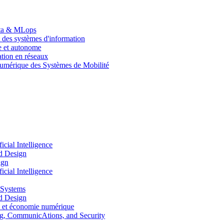
Data & MLops
 des systèmes d'information
le et autonome
tion en réseaux
umérique des Systèmes de Mobilité
ial Intelligence
d Design
ign
ial Intelligence
 Systems
d Design
 et économie numérique
, CommunicAtions, and Security