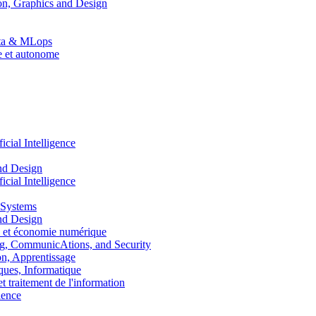
n, Graphics and Design
Data & MLops
le et autonome
ial Intelligence
nd Design
ial Intelligence
 Systems
nd Design
 et économie numérique
, CommunicAtions, and Security
, Apprentissage
ues, Informatique
traitement de l'information
ence