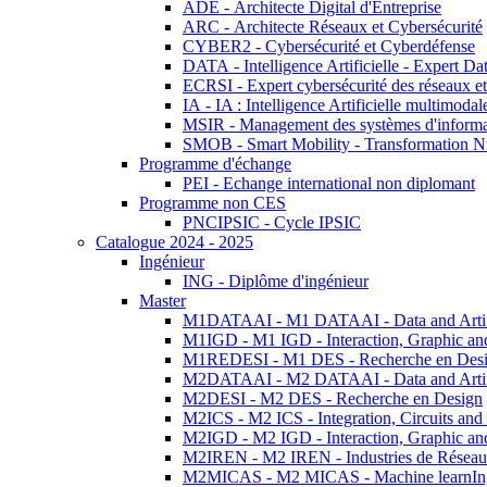
ADE - Architecte Digital d'Entreprise
ARC - Architecte Réseaux et Cybersécurité
CYBER2 - Cybersécurité et Cyberdéfense
DATA - Intelligence Artificielle - Expert 
ECRSI - Expert cybersécurité des réseaux et
IA - IA : Intelligence Artificielle multimoda
MSIR - Management des systèmes d'informa
SMOB - Smart Mobility - Transformation N
Programme d'échange
PEI - Echange international non diplomant
Programme non CES
PNCIPSIC - Cycle IPSIC
Catalogue 2024 - 2025
Ingénieur
ING - Diplôme d'ingénieur
Master
M1DATAAI - M1 DATAAI - Data and Artific
M1IGD - M1 IGD - Interaction, Graphic an
M1REDESI - M1 DES - Recherche en Des
M2DATAAI - M2 DATAAI - Data and Artific
M2DESI - M2 DES - Recherche en Design
M2ICS - M2 ICS - Integration, Circuits and
M2IGD - M2 IGD - Interaction, Graphic an
M2IREN - M2 IREN - Industries de Réseau
M2MICAS - M2 MICAS - Machine learnIng