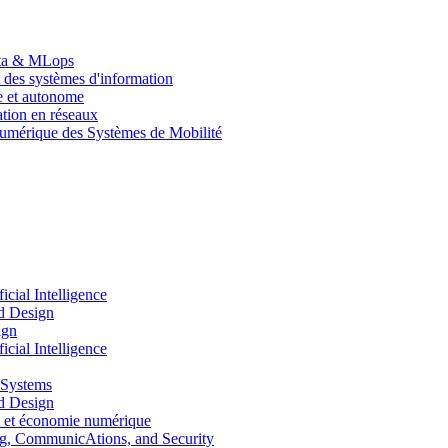
Data & MLops
 des systèmes d'information
le et autonome
tion en réseaux
umérique des Systèmes de Mobilité
ial Intelligence
d Design
ign
ial Intelligence
 Systems
d Design
 et économie numérique
, CommunicAtions, and Security