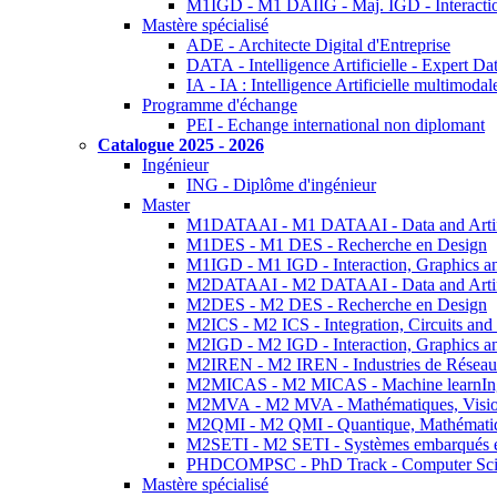
M1IGD - M1 DAIIG - Maj. IGD - Interactio
Mastère spécialisé
ADE - Architecte Digital d'Entreprise
DATA - Intelligence Artificielle - Expert 
IA - IA : Intelligence Artificielle multimoda
Programme d'échange
PEI - Echange international non diplomant
Catalogue 2025 - 2026
Ingénieur
ING - Diplôme d'ingénieur
Master
M1DATAAI - M1 DATAAI - Data and Artific
M1DES - M1 DES - Recherche en Design
M1IGD - M1 IGD - Interaction, Graphics a
M2DATAAI - M2 DATAAI - Data and Artific
M2DES - M2 DES - Recherche en Design
M2ICS - M2 ICS - Integration, Circuits and
M2IGD - M2 IGD - Interaction, Graphics a
M2IREN - M2 IREN - Industries de Réseau
M2MICAS - M2 MICAS - Machine learnIng
M2MVA - M2 MVA - Mathématiques, Vision
M2QMI - M2 QMI - Quantique, Mathématiq
M2SETI - M2 SETI - Systèmes embarqués et 
PHDCOMPSC - PhD Track - Computer Sci
Mastère spécialisé