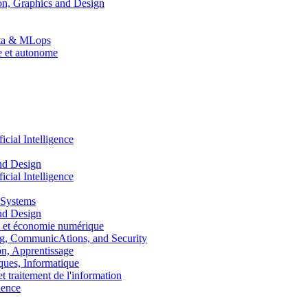
n, Graphics and Design
Data & MLops
le et autonome
ial Intelligence
nd Design
ial Intelligence
 Systems
nd Design
 et économie numérique
, CommunicAtions, and Security
, Apprentissage
ues, Informatique
traitement de l'information
ence