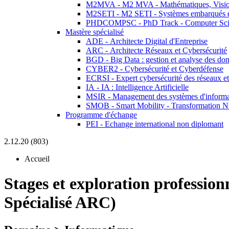
M2MVA - M2 MVA - Mathématiques, Vision
M2SETI - M2 SETI - Systèmes embarqués et 
PHDCOMPSC - PhD Track - Computer Sci
Mastère spécialisé
ADE - Architecte Digital d'Entreprise
ARC - Architecte Réseaux et Cybersécurité
BGD - Big Data : gestion et analyse des do
CYBER2 - Cybersécurité et Cyberdéfense
ECRSI - Expert cybersécurité des réseaux et
IA - IA : Intelligence Artificielle
MSIR - Management des systèmes d'informa
SMOB - Smart Mobility - Transformation N
Programme d'échange
PEI - Echange international non diplomant
2.12.20 (803)
Accueil
Stages et exploration profession
Spécialisé ARC)