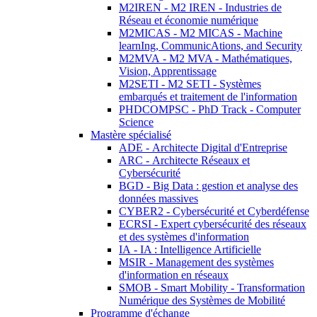
M2IREN - M2 IREN - Industries de
Réseau et économie numérique
M2MICAS - M2 MICAS - Machine
learnIng, CommunicAtions, and Security
M2MVA - M2 MVA - Mathématiques,
Vision, Apprentissage
M2SETI - M2 SETI - Systèmes
embarqués et traitement de l'information
PHDCOMPSC - PhD Track - Computer
Science
Mastère spécialisé
ADE - Architecte Digital d'Entreprise
ARC - Architecte Réseaux et
Cybersécurité
BGD - Big Data : gestion et analyse des
données massives
CYBER2 - Cybersécurité et Cyberdéfense
ECRSI - Expert cybersécurité des réseaux
et des systèmes d'information
IA - IA : Intelligence Artificielle
MSIR - Management des systèmes
d'information en réseaux
SMOB - Smart Mobility - Transformation
Numérique des Systèmes de Mobilité
Programme d'échange