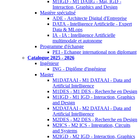
M1IGD - M1 DAIIG - Maj. IGD -
Interaction, Graphics and Design
Mastère spécialisé
ADE - Architecte Digital d'Entreprise
DATA - Intelligence Artificielle - Expert
Data & MLops
IA - IA : Intelligence Artificielle
multimodale et autonome
Programme d'échange
PEI - Echange international non diplomant
Catalogue 2025 - 2026
Ingénieur
ING - Diplôme d'ingénieur
Master
M1DATAAI - M1 DATAAI - Data and
Artificial Intelligence
M1DES - M1 DES - Recherche en Design
M1IGD - M1 IGD - Interaction, Graphics
and Design
M2DATAAI - M2 DATAAI - Data and
Artificial Intelligence
M2DES - M2 DES - Recherche en Design
M2ICS - M2 ICS - Integration, Circuits
and Systems
M2IGD - M2 IGD - Interaction, Graphics