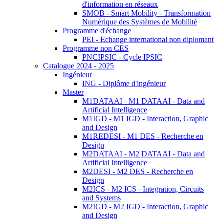
d'information en réseaux
SMOB - Smart Mobility - Transformation
Numérique des Systèmes de Mobilité
Programme d'échange
PEI - Echange international non diplomant
Programme non CES
PNCIPSIC - Cycle IPSIC
Catalogue 2024 - 2025
Ingénieur
ING - Diplôme d'ingénieur
Master
M1DATAAI - M1 DATAAI - Data and
Artificial Intelligence
M1IGD - M1 IGD - Interaction, Graphic
and Design
M1REDESI - M1 DES - Recherche en
Design
M2DATAAI - M2 DATAAI - Data and
Artificial Intelligence
M2DESI - M2 DES - Recherche en
Design
M2ICS - M2 ICS - Integration, Circuits
and Systems
M2IGD - M2 IGD - Interaction, Graphic
and Design