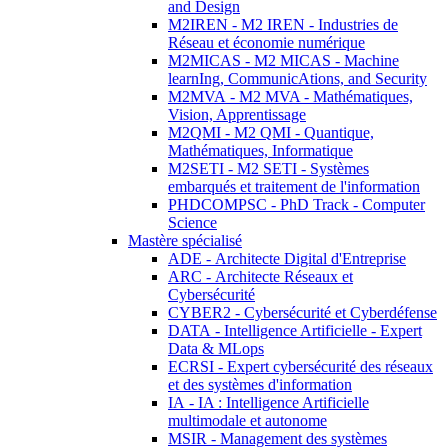
and Design
M2IREN - M2 IREN - Industries de
Réseau et économie numérique
M2MICAS - M2 MICAS - Machine
learnIng, CommunicAtions, and Security
M2MVA - M2 MVA - Mathématiques,
Vision, Apprentissage
M2QMI - M2 QMI - Quantique,
Mathématiques, Informatique
M2SETI - M2 SETI - Systèmes
embarqués et traitement de l'information
PHDCOMPSC - PhD Track - Computer
Science
Mastère spécialisé
ADE - Architecte Digital d'Entreprise
ARC - Architecte Réseaux et
Cybersécurité
CYBER2 - Cybersécurité et Cyberdéfense
DATA - Intelligence Artificielle - Expert
Data & MLops
ECRSI - Expert cybersécurité des réseaux
et des systèmes d'information
IA - IA : Intelligence Artificielle
multimodale et autonome
MSIR - Management des systèmes