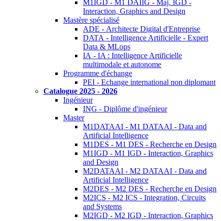
M1IGD - M1 DAIIG - Maj. IGD -
Interaction, Graphics and Design
Mastère spécialisé
ADE - Architecte Digital d'Entreprise
DATA - Intelligence Artificielle - Expert
Data & MLops
IA - IA : Intelligence Artificielle
multimodale et autonome
Programme d'échange
PEI - Echange international non diplomant
Catalogue 2025 - 2026
Ingénieur
ING - Diplôme d'ingénieur
Master
M1DATAAI - M1 DATAAI - Data and
Artificial Intelligence
M1DES - M1 DES - Recherche en Design
M1IGD - M1 IGD - Interaction, Graphics
and Design
M2DATAAI - M2 DATAAI - Data and
Artificial Intelligence
M2DES - M2 DES - Recherche en Design
M2ICS - M2 ICS - Integration, Circuits
and Systems
M2IGD - M2 IGD - Interaction, Graphics