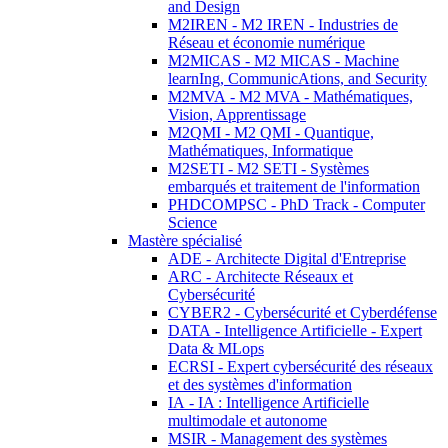
and Design
M2IREN - M2 IREN - Industries de
Réseau et économie numérique
M2MICAS - M2 MICAS - Machine
learnIng, CommunicAtions, and Security
M2MVA - M2 MVA - Mathématiques,
Vision, Apprentissage
M2QMI - M2 QMI - Quantique,
Mathématiques, Informatique
M2SETI - M2 SETI - Systèmes
embarqués et traitement de l'information
PHDCOMPSC - PhD Track - Computer
Science
Mastère spécialisé
ADE - Architecte Digital d'Entreprise
ARC - Architecte Réseaux et
Cybersécurité
CYBER2 - Cybersécurité et Cyberdéfense
DATA - Intelligence Artificielle - Expert
Data & MLops
ECRSI - Expert cybersécurité des réseaux
et des systèmes d'information
IA - IA : Intelligence Artificielle
multimodale et autonome
MSIR - Management des systèmes