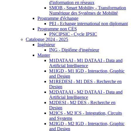
d'information en réseaux
SMOB - Smart Mobility - Transformation
Numérique des Systèmes de Mobilité
Programme d'échange
PEI - Echange international non diplomant
Programme non CES
PNCIPSIC - Cycle IPSIC
Catalogue 2024 - 2025
Ingénieur
ING - Diplôme d'ingénieur
Master
M1DATAAI - M1 DATAAI - Data and
Artificial Intelligence
M1IGD - M1 IGD - Interaction, Graphic
and Design
M1REDESI - M1 DES - Recherche en
Design
M2DATAAI - M2 DATAAI - Data and
Artificial Intelligence
M2DESI - M2 DES - Recherche en
Design
M2ICS - M2 ICS - Integration, Circuits
and Systems
M2IGD - M2 IGD - Interaction, Graphic
and Design