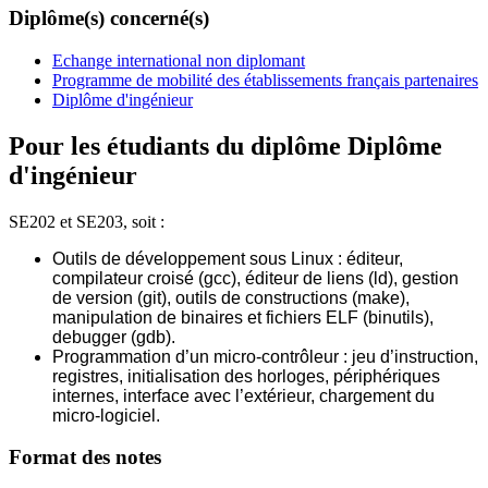
Diplôme(s) concerné(s)
Echange international non diplomant
Programme de mobilité des établissements français partenaires
Diplôme d'ingénieur
Pour les étudiants du diplôme
Diplôme
d'ingénieur
SE202 et SE203, soit :
Outils de développement sous Linux : éditeur,
compilateur croisé (gcc), éditeur de liens (ld), gestion
de version (git), outils de constructions (make),
manipulation de binaires et fichiers ELF (binutils),
debugger (gdb).
Programmation d’un micro-contrôleur : jeu d’instruction,
registres, initialisation des horloges, périphériques
internes, interface avec l’extérieur, chargement du
micro-logiciel.
Format des notes