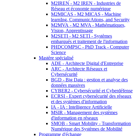
M2IREN - M2 IREN - Industries de
Réseau et économie numérique
M2MICAS - M2 MICAS - Machine
learnIng, CommunicAtions, and Security
M2MVA - M2 MVA - Mathématiques,
Vision, Apprentissage
M2SETI - M2 SETI - Systèmes
embarqués et traitement de l'information
PHDCOMPSC - PhD Track - Computer
Science
Mastère spécialisé
ADE - Architecte Digital d'Entreprise
ARC - Architecte Réseaux et
Cybersécurité
BGD - Big Data : gestion et analyse des
données massives
CYBER2 - Cybersécurité et Cyberdéfense
ECRSI - Expert cybersécurité des réseaux
et des systèmes d'information
IA - IA : Intelligence Artificielle
MSIR - Management des systèmes
d'information en réseaux
SMOB - Smart Mobility - Transformation
Numérique des Systèmes de Mobilité
Programme d'échange