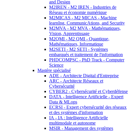
and Design
M2IREN - M2 IREN - Industries de
Réseau et économie numérique
M2MICAS - M2 MICAS - Machine
learnIng, CommunicAtions, and Security
M2MVA - M2 MVA - Mathématiques,
Vision, Apprentissage
M2QMI - M2 QMI - Quantique,
Mathématiques, Informatique
M2SETI - M2 SETI - Systèmes
embarqués et traitement de l'information
PHDCOMPSC - PhD Track - Computer
Science
Mastère spécialisé
ADE - Architecte Digital d'Entreprise
ARC - Architecte Réseaux et
Cybersécurité
CYBER2 - Cybersécurité et Cyberdéfense
DATA - Intelligence Artificielle - Expert
Data & MLops
ECRSI - Expert cybersécurité des réseaux
et des systèmes d'information
IA - IA : Intelligence Artificielle
multimodale et autonome
MSIR - Management des systèmes