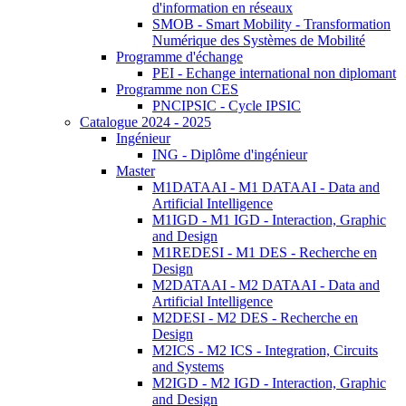
d'information en réseaux
SMOB - Smart Mobility - Transformation
Numérique des Systèmes de Mobilité
Programme d'échange
PEI - Echange international non diplomant
Programme non CES
PNCIPSIC - Cycle IPSIC
Catalogue 2024 - 2025
Ingénieur
ING - Diplôme d'ingénieur
Master
M1DATAAI - M1 DATAAI - Data and
Artificial Intelligence
M1IGD - M1 IGD - Interaction, Graphic
and Design
M1REDESI - M1 DES - Recherche en
Design
M2DATAAI - M2 DATAAI - Data and
Artificial Intelligence
M2DESI - M2 DES - Recherche en
Design
M2ICS - M2 ICS - Integration, Circuits
and Systems
M2IGD - M2 IGD - Interaction, Graphic
and Design