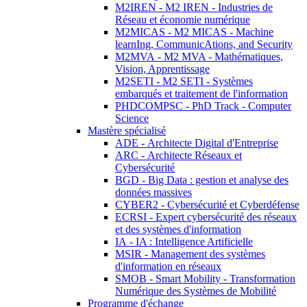
M2IREN - M2 IREN - Industries de
Réseau et économie numérique
M2MICAS - M2 MICAS - Machine
learnIng, CommunicAtions, and Security
M2MVA - M2 MVA - Mathématiques,
Vision, Apprentissage
M2SETI - M2 SETI - Systèmes
embarqués et traitement de l'information
PHDCOMPSC - PhD Track - Computer
Science
Mastère spécialisé
ADE - Architecte Digital d'Entreprise
ARC - Architecte Réseaux et
Cybersécurité
BGD - Big Data : gestion et analyse des
données massives
CYBER2 - Cybersécurité et Cyberdéfense
ECRSI - Expert cybersécurité des réseaux
et des systèmes d'information
IA - IA : Intelligence Artificielle
MSIR - Management des systèmes
d'information en réseaux
SMOB - Smart Mobility - Transformation
Numérique des Systèmes de Mobilité
Programme d'échange