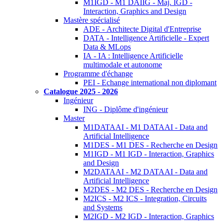
M1IGD - M1 DAIIG - Maj. IGD -
Interaction, Graphics and Design
Mastère spécialisé
ADE - Architecte Digital d'Entreprise
DATA - Intelligence Artificielle - Expert
Data & MLops
IA - IA : Intelligence Artificielle
multimodale et autonome
Programme d'échange
PEI - Echange international non diplomant
Catalogue 2025 - 2026
Ingénieur
ING - Diplôme d'ingénieur
Master
M1DATAAI - M1 DATAAI - Data and
Artificial Intelligence
M1DES - M1 DES - Recherche en Design
M1IGD - M1 IGD - Interaction, Graphics
and Design
M2DATAAI - M2 DATAAI - Data and
Artificial Intelligence
M2DES - M2 DES - Recherche en Design
M2ICS - M2 ICS - Integration, Circuits
and Systems
M2IGD - M2 IGD - Interaction, Graphics