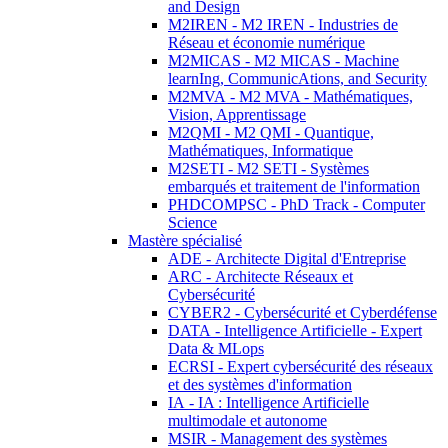
and Design
M2IREN - M2 IREN - Industries de
Réseau et économie numérique
M2MICAS - M2 MICAS - Machine
learnIng, CommunicAtions, and Security
M2MVA - M2 MVA - Mathématiques,
Vision, Apprentissage
M2QMI - M2 QMI - Quantique,
Mathématiques, Informatique
M2SETI - M2 SETI - Systèmes
embarqués et traitement de l'information
PHDCOMPSC - PhD Track - Computer
Science
Mastère spécialisé
ADE - Architecte Digital d'Entreprise
ARC - Architecte Réseaux et
Cybersécurité
CYBER2 - Cybersécurité et Cyberdéfense
DATA - Intelligence Artificielle - Expert
Data & MLops
ECRSI - Expert cybersécurité des réseaux
et des systèmes d'information
IA - IA : Intelligence Artificielle
multimodale et autonome
MSIR - Management des systèmes