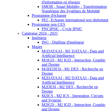
d'information en réseaux
SMOB - Smart Mobility - Transformation
Numérique des Systèmes de Mobilité
Programme d'échange
PEI - Echange international non diplomant
Programme non CES
PNCIPSIC - Cycle IPSIC
Catalogue 2024 - 2025
Ingénieur
ING - Diplôme d'ingénieur
Master
M1DATAAI - M1 DATAAI - Data and
Artificial Intelligence
M1IGD - M1 IGD - Interaction, Graphic
and Design
M1REDESI - M1 DES - Recherche en
Design
M2DATAAI - M2 DATAAI - Data and
Artificial Intelligence
M2DESI - M2 DES - Recherche en
Design
M2ICS - M2 ICS - Integration, Circuits
and Systems
M2IGD - M2 IGD - Interaction, Graphic
and Design