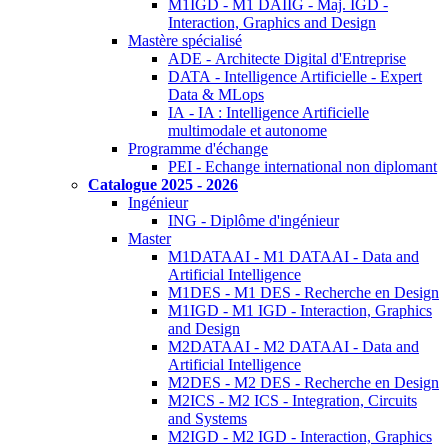
M1IGD - M1 DAIIG - Maj. IGD -
Interaction, Graphics and Design
Mastère spécialisé
ADE - Architecte Digital d'Entreprise
DATA - Intelligence Artificielle - Expert
Data & MLops
IA - IA : Intelligence Artificielle
multimodale et autonome
Programme d'échange
PEI - Echange international non diplomant
Catalogue 2025 - 2026
Ingénieur
ING - Diplôme d'ingénieur
Master
M1DATAAI - M1 DATAAI - Data and
Artificial Intelligence
M1DES - M1 DES - Recherche en Design
M1IGD - M1 IGD - Interaction, Graphics
and Design
M2DATAAI - M2 DATAAI - Data and
Artificial Intelligence
M2DES - M2 DES - Recherche en Design
M2ICS - M2 ICS - Integration, Circuits
and Systems
M2IGD - M2 IGD - Interaction, Graphics