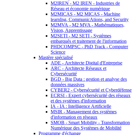
M2IREN - M2 IREN - Industries de
Réseau et économie numérique
M2MICAS - M2 MICAS - Machine
learnIng, CommunicAtions, and Security
M2MVA - M2 MVA - Mathématiques,
Vision, Apprentissage
M2SETI - M2 SETI - Systèmes
embarqués et traitement de l'information
PHDCOMPSC - PhD Track - Computer
Science
Mastère spécialisé
ADE - Architecte Digital d'Entreprise
ARC - Architecte Réseaux et
Cybersécurité
BGD - Big Data : gestion et analyse des
données massives
CYBER2 - Cybersécurité et Cyberdéfense
ECRSI - Expert cybersécurité des réseaux
et des systèmes d'information
IA - IA : Intelligence Artificielle
MSIR - Management des systèmes
d'information en réseaux
SMOB - Smart Mobility - Transformation
Numérique des Systèmes de Mobilité
Programme d'échange