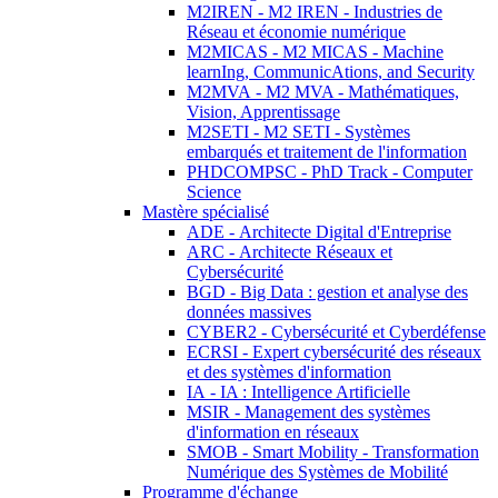
M2IREN - M2 IREN - Industries de
Réseau et économie numérique
M2MICAS - M2 MICAS - Machine
learnIng, CommunicAtions, and Security
M2MVA - M2 MVA - Mathématiques,
Vision, Apprentissage
M2SETI - M2 SETI - Systèmes
embarqués et traitement de l'information
PHDCOMPSC - PhD Track - Computer
Science
Mastère spécialisé
ADE - Architecte Digital d'Entreprise
ARC - Architecte Réseaux et
Cybersécurité
BGD - Big Data : gestion et analyse des
données massives
CYBER2 - Cybersécurité et Cyberdéfense
ECRSI - Expert cybersécurité des réseaux
et des systèmes d'information
IA - IA : Intelligence Artificielle
MSIR - Management des systèmes
d'information en réseaux
SMOB - Smart Mobility - Transformation
Numérique des Systèmes de Mobilité
Programme d'échange