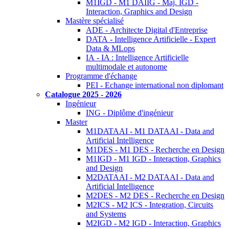
M1IGD - M1 DAIIG - Maj. IGD -
Interaction, Graphics and Design
Mastère spécialisé
ADE - Architecte Digital d'Entreprise
DATA - Intelligence Artificielle - Expert
Data & MLops
IA - IA : Intelligence Artificielle
multimodale et autonome
Programme d'échange
PEI - Echange international non diplomant
Catalogue 2025 - 2026
Ingénieur
ING - Diplôme d'ingénieur
Master
M1DATAAI - M1 DATAAI - Data and
Artificial Intelligence
M1DES - M1 DES - Recherche en Design
M1IGD - M1 IGD - Interaction, Graphics
and Design
M2DATAAI - M2 DATAAI - Data and
Artificial Intelligence
M2DES - M2 DES - Recherche en Design
M2ICS - M2 ICS - Integration, Circuits
and Systems
M2IGD - M2 IGD - Interaction, Graphics