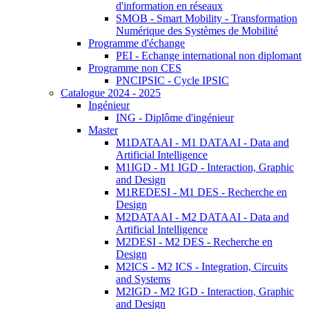
d'information en réseaux
SMOB - Smart Mobility - Transformation
Numérique des Systèmes de Mobilité
Programme d'échange
PEI - Echange international non diplomant
Programme non CES
PNCIPSIC - Cycle IPSIC
Catalogue 2024 - 2025
Ingénieur
ING - Diplôme d'ingénieur
Master
M1DATAAI - M1 DATAAI - Data and
Artificial Intelligence
M1IGD - M1 IGD - Interaction, Graphic
and Design
M1REDESI - M1 DES - Recherche en
Design
M2DATAAI - M2 DATAAI - Data and
Artificial Intelligence
M2DESI - M2 DES - Recherche en
Design
M2ICS - M2 ICS - Integration, Circuits
and Systems
M2IGD - M2 IGD - Interaction, Graphic
and Design