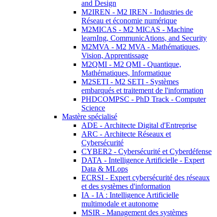
and Design
M2IREN - M2 IREN - Industries de
Réseau et économie numérique
M2MICAS - M2 MICAS - Machine
learnIng, CommunicAtions, and Security
M2MVA - M2 MVA - Mathématiques,
Vision, Apprentissage
M2QMI - M2 QMI - Quantique,
Mathématiques, Informatique
M2SETI - M2 SETI - Systèmes
embarqués et traitement de l'information
PHDCOMPSC - PhD Track - Computer
Science
Mastère spécialisé
ADE - Architecte Digital d'Entreprise
ARC - Architecte Réseaux et
Cybersécurité
CYBER2 - Cybersécurité et Cyberdéfense
DATA - Intelligence Artificielle - Expert
Data & MLops
ECRSI - Expert cybersécurité des réseaux
et des systèmes d'information
IA - IA : Intelligence Artificielle
multimodale et autonome
MSIR - Management des systèmes