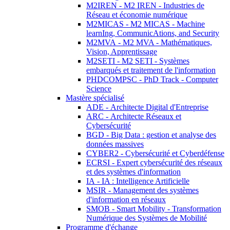
M2IREN - M2 IREN - Industries de
Réseau et économie numérique
M2MICAS - M2 MICAS - Machine
learnIng, CommunicAtions, and Security
M2MVA - M2 MVA - Mathématiques,
Vision, Apprentissage
M2SETI - M2 SETI - Systèmes
embarqués et traitement de l'information
PHDCOMPSC - PhD Track - Computer
Science
Mastère spécialisé
ADE - Architecte Digital d'Entreprise
ARC - Architecte Réseaux et
Cybersécurité
BGD - Big Data : gestion et analyse des
données massives
CYBER2 - Cybersécurité et Cyberdéfense
ECRSI - Expert cybersécurité des réseaux
et des systèmes d'information
IA - IA : Intelligence Artificielle
MSIR - Management des systèmes
d'information en réseaux
SMOB - Smart Mobility - Transformation
Numérique des Systèmes de Mobilité
Programme d'échange