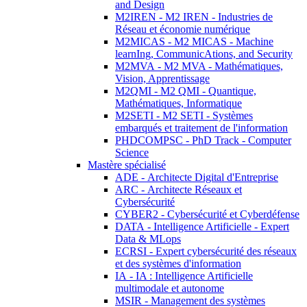
and Design
M2IREN - M2 IREN - Industries de
Réseau et économie numérique
M2MICAS - M2 MICAS - Machine
learnIng, CommunicAtions, and Security
M2MVA - M2 MVA - Mathématiques,
Vision, Apprentissage
M2QMI - M2 QMI - Quantique,
Mathématiques, Informatique
M2SETI - M2 SETI - Systèmes
embarqués et traitement de l'information
PHDCOMPSC - PhD Track - Computer
Science
Mastère spécialisé
ADE - Architecte Digital d'Entreprise
ARC - Architecte Réseaux et
Cybersécurité
CYBER2 - Cybersécurité et Cyberdéfense
DATA - Intelligence Artificielle - Expert
Data & MLops
ECRSI - Expert cybersécurité des réseaux
et des systèmes d'information
IA - IA : Intelligence Artificielle
multimodale et autonome
MSIR - Management des systèmes