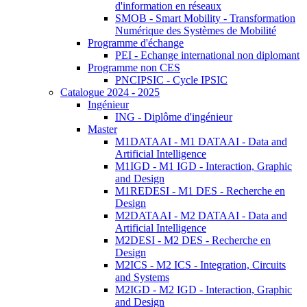
d'information en réseaux
SMOB - Smart Mobility - Transformation
Numérique des Systèmes de Mobilité
Programme d'échange
PEI - Echange international non diplomant
Programme non CES
PNCIPSIC - Cycle IPSIC
Catalogue 2024 - 2025
Ingénieur
ING - Diplôme d'ingénieur
Master
M1DATAAI - M1 DATAAI - Data and
Artificial Intelligence
M1IGD - M1 IGD - Interaction, Graphic
and Design
M1REDESI - M1 DES - Recherche en
Design
M2DATAAI - M2 DATAAI - Data and
Artificial Intelligence
M2DESI - M2 DES - Recherche en
Design
M2ICS - M2 ICS - Integration, Circuits
and Systems
M2IGD - M2 IGD - Interaction, Graphic
and Design