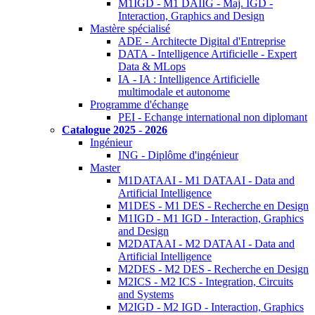
M1IGD - M1 DAIIG - Maj. IGD -
Interaction, Graphics and Design
Mastère spécialisé
ADE - Architecte Digital d'Entreprise
DATA - Intelligence Artificielle - Expert
Data & MLops
IA - IA : Intelligence Artificielle
multimodale et autonome
Programme d'échange
PEI - Echange international non diplomant
Catalogue 2025 - 2026
Ingénieur
ING - Diplôme d'ingénieur
Master
M1DATAAI - M1 DATAAI - Data and
Artificial Intelligence
M1DES - M1 DES - Recherche en Design
M1IGD - M1 IGD - Interaction, Graphics
and Design
M2DATAAI - M2 DATAAI - Data and
Artificial Intelligence
M2DES - M2 DES - Recherche en Design
M2ICS - M2 ICS - Integration, Circuits
and Systems
M2IGD - M2 IGD - Interaction, Graphics