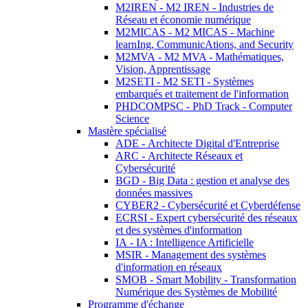
M2IREN - M2 IREN - Industries de
Réseau et économie numérique
M2MICAS - M2 MICAS - Machine
learnIng, CommunicAtions, and Security
M2MVA - M2 MVA - Mathématiques,
Vision, Apprentissage
M2SETI - M2 SETI - Systèmes
embarqués et traitement de l'information
PHDCOMPSC - PhD Track - Computer
Science
Mastère spécialisé
ADE - Architecte Digital d'Entreprise
ARC - Architecte Réseaux et
Cybersécurité
BGD - Big Data : gestion et analyse des
données massives
CYBER2 - Cybersécurité et Cyberdéfense
ECRSI - Expert cybersécurité des réseaux
et des systèmes d'information
IA - IA : Intelligence Artificielle
MSIR - Management des systèmes
d'information en réseaux
SMOB - Smart Mobility - Transformation
Numérique des Systèmes de Mobilité
Programme d'échange