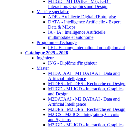
M1IGD - M1 DAIIG - Maj. IGD -
Interaction, Graphics and Design
Mastère spécialisé
ADE - Architecte Digital d'Entreprise
DATA - Intelligence Artificielle - Expert
Data & MLops
IA - IA : Intelligence Artificielle
multimodale et autonome
Programme d'échange
PEI - Echange international non diplomant
Catalogue 2025 - 2026
Ingénieur
ING - Diplôme d'ingénieur
Master
M1DATAAI - M1 DATAAI - Data and
Artificial Intelligence
M1DES - M1 DES - Recherche en Design
M1IGD - M1 IGD - Interaction, Graphics
and Design
M2DATAAI - M2 DATAAI - Data and
Artificial Intelligence
M2DES - M2 DES - Recherche en Design
M2ICS - M2 ICS - Integration, Circuits
and Systems
M2IGD - M2 IGD - Interaction, Graphics