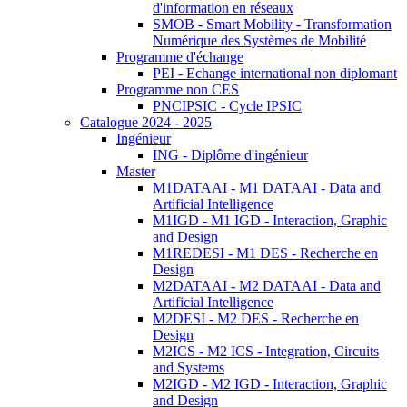
d'information en réseaux
SMOB - Smart Mobility - Transformation
Numérique des Systèmes de Mobilité
Programme d'échange
PEI - Echange international non diplomant
Programme non CES
PNCIPSIC - Cycle IPSIC
Catalogue 2024 - 2025
Ingénieur
ING - Diplôme d'ingénieur
Master
M1DATAAI - M1 DATAAI - Data and
Artificial Intelligence
M1IGD - M1 IGD - Interaction, Graphic
and Design
M1REDESI - M1 DES - Recherche en
Design
M2DATAAI - M2 DATAAI - Data and
Artificial Intelligence
M2DESI - M2 DES - Recherche en
Design
M2ICS - M2 ICS - Integration, Circuits
and Systems
M2IGD - M2 IGD - Interaction, Graphic
and Design