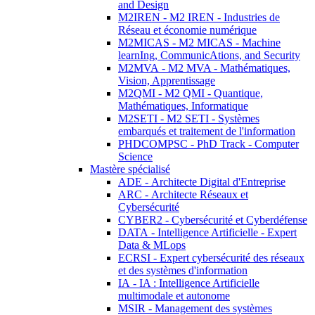
and Design
M2IREN - M2 IREN - Industries de
Réseau et économie numérique
M2MICAS - M2 MICAS - Machine
learnIng, CommunicAtions, and Security
M2MVA - M2 MVA - Mathématiques,
Vision, Apprentissage
M2QMI - M2 QMI - Quantique,
Mathématiques, Informatique
M2SETI - M2 SETI - Systèmes
embarqués et traitement de l'information
PHDCOMPSC - PhD Track - Computer
Science
Mastère spécialisé
ADE - Architecte Digital d'Entreprise
ARC - Architecte Réseaux et
Cybersécurité
CYBER2 - Cybersécurité et Cyberdéfense
DATA - Intelligence Artificielle - Expert
Data & MLops
ECRSI - Expert cybersécurité des réseaux
et des systèmes d'information
IA - IA : Intelligence Artificielle
multimodale et autonome
MSIR - Management des systèmes