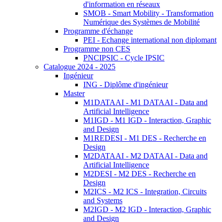
d'information en réseaux
SMOB - Smart Mobility - Transformation
Numérique des Systèmes de Mobilité
Programme d'échange
PEI - Echange international non diplomant
Programme non CES
PNCIPSIC - Cycle IPSIC
Catalogue 2024 - 2025
Ingénieur
ING - Diplôme d'ingénieur
Master
M1DATAAI - M1 DATAAI - Data and
Artificial Intelligence
M1IGD - M1 IGD - Interaction, Graphic
and Design
M1REDESI - M1 DES - Recherche en
Design
M2DATAAI - M2 DATAAI - Data and
Artificial Intelligence
M2DESI - M2 DES - Recherche en
Design
M2ICS - M2 ICS - Integration, Circuits
and Systems
M2IGD - M2 IGD - Interaction, Graphic
and Design