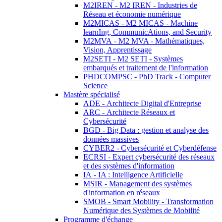
M2IREN - M2 IREN - Industries de
Réseau et économie numérique
M2MICAS - M2 MICAS - Machine
learnIng, CommunicAtions, and Security
M2MVA - M2 MVA - Mathématiques,
Vision, Apprentissage
M2SETI - M2 SETI - Systèmes
embarqués et traitement de l'information
PHDCOMPSC - PhD Track - Computer
Science
Mastère spécialisé
ADE - Architecte Digital d'Entreprise
ARC - Architecte Réseaux et
Cybersécurité
BGD - Big Data : gestion et analyse des
données massives
CYBER2 - Cybersécurité et Cyberdéfense
ECRSI - Expert cybersécurité des réseaux
et des systèmes d'information
IA - IA : Intelligence Artificielle
MSIR - Management des systèmes
d'information en réseaux
SMOB - Smart Mobility - Transformation
Numérique des Systèmes de Mobilité
Programme d'échange