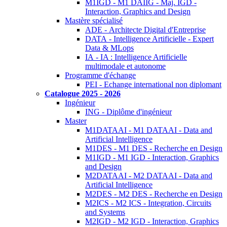
M1IGD - M1 DAIIG - Maj. IGD -
Interaction, Graphics and Design
Mastère spécialisé
ADE - Architecte Digital d'Entreprise
DATA - Intelligence Artificielle - Expert
Data & MLops
IA - IA : Intelligence Artificielle
multimodale et autonome
Programme d'échange
PEI - Echange international non diplomant
Catalogue 2025 - 2026
Ingénieur
ING - Diplôme d'ingénieur
Master
M1DATAAI - M1 DATAAI - Data and
Artificial Intelligence
M1DES - M1 DES - Recherche en Design
M1IGD - M1 IGD - Interaction, Graphics
and Design
M2DATAAI - M2 DATAAI - Data and
Artificial Intelligence
M2DES - M2 DES - Recherche en Design
M2ICS - M2 ICS - Integration, Circuits
and Systems
M2IGD - M2 IGD - Interaction, Graphics