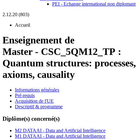
PEI - Echange international non diplomant
2.12.20 (803)
Accueil
Enseignement de
Master
-
CSC_5QM12_TP :
Quantum structures: processes,
axioms, causality
Informations générales
Pré-requis
Acquisition de l'UE
Descriptif & programme
Diplôme(s) concerné(s)
M2 DATAAI - Data and Artificial Intelligence
M1 DATAAI - Data and Artificial Intelligence