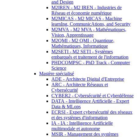
and Design
M2IREN - M2 IREN - Industries de
Réseau et économie numérique
M2MICAS - M2 MICAS - Machine
learnIng, CommunicAtions, and Security
M2MVA - M2 MVA - Mathématiques,
Vision, Apprentissage
M2QMI - M2 QMI - Quantique,
Mathématiques, Informatique
M2SETI - M2 SETI - Systèmes
embarqués et traitement de l'information
PHDCOMPSC - PhD Track - Computer
Science
Mastère spécialisé
ADE - Architecte Digital d'Entreprise
ARC - Architecte Réseaux et
Cybersécurité
CYBER2 - Cybersécurité et Cyberdéfense
DATA - Intelligence Artificielle - Expert
Data & MLops
ECRSI - Expert cybersécurité des réseaux
et des systèmes d'information
IA - IA : Intelligence Artificielle
multimodale et autonome
MSIR - Management des systèmes