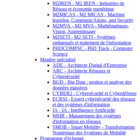
M2IREN - M2 IREN - Industries de
Réseau et économie numérique
M2MICAS - M2 MICAS - Machine
learnIng, CommunicAtions, and Security
M2MVA - M2 MVA - Mathématiques,
Vision, Apprentissage
M2SETI - M2 SETI - Systèmes
embarqués et traitement de l'information
PHDCOMPSC - PhD Track - Computer
Science
Mastère spécialisé
ADE - Architecte Digital d'Entreprise
ARC - Architecte Réseaux et
Cybersécurité
BGD - Big Data : gestion et analyse des
données massives
CYBER2 - Cybersécurité et Cyberdéfense
ECRSI - Expert cybersécurité des réseaux
et des systèmes d'information
IA - IA : Intelligence Artificielle
MSIR - Management des systèmes
d'information en réseaux
SMOB - Smart Mobility - Transformation
Numérique des Systèmes de Mobilité
Programme d'échange