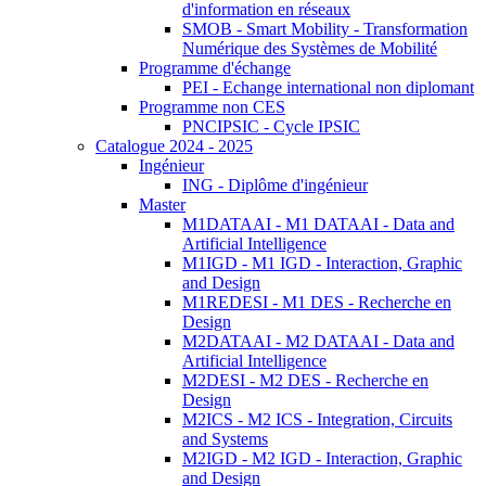
d'information en réseaux
SMOB - Smart Mobility - Transformation
Numérique des Systèmes de Mobilité
Programme d'échange
PEI - Echange international non diplomant
Programme non CES
PNCIPSIC - Cycle IPSIC
Catalogue 2024 - 2025
Ingénieur
ING - Diplôme d'ingénieur
Master
M1DATAAI - M1 DATAAI - Data and
Artificial Intelligence
M1IGD - M1 IGD - Interaction, Graphic
and Design
M1REDESI - M1 DES - Recherche en
Design
M2DATAAI - M2 DATAAI - Data and
Artificial Intelligence
M2DESI - M2 DES - Recherche en
Design
M2ICS - M2 ICS - Integration, Circuits
and Systems
M2IGD - M2 IGD - Interaction, Graphic
and Design