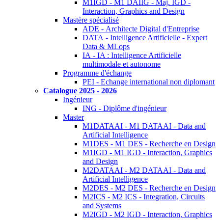
M1IGD - M1 DAIIG - Maj. IGD -
Interaction, Graphics and Design
Mastère spécialisé
ADE - Architecte Digital d'Entreprise
DATA - Intelligence Artificielle - Expert
Data & MLops
IA - IA : Intelligence Artificielle
multimodale et autonome
Programme d'échange
PEI - Echange international non diplomant
Catalogue 2025 - 2026
Ingénieur
ING - Diplôme d'ingénieur
Master
M1DATAAI - M1 DATAAI - Data and
Artificial Intelligence
M1DES - M1 DES - Recherche en Design
M1IGD - M1 IGD - Interaction, Graphics
and Design
M2DATAAI - M2 DATAAI - Data and
Artificial Intelligence
M2DES - M2 DES - Recherche en Design
M2ICS - M2 ICS - Integration, Circuits
and Systems
M2IGD - M2 IGD - Interaction, Graphics