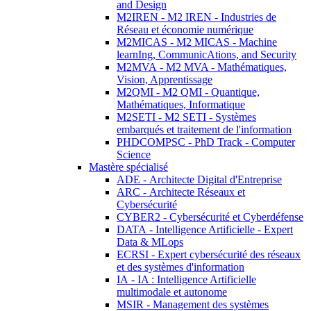
and Design
M2IREN - M2 IREN - Industries de
Réseau et économie numérique
M2MICAS - M2 MICAS - Machine
learnIng, CommunicAtions, and Security
M2MVA - M2 MVA - Mathématiques,
Vision, Apprentissage
M2QMI - M2 QMI - Quantique,
Mathématiques, Informatique
M2SETI - M2 SETI - Systèmes
embarqués et traitement de l'information
PHDCOMPSC - PhD Track - Computer
Science
Mastère spécialisé
ADE - Architecte Digital d'Entreprise
ARC - Architecte Réseaux et
Cybersécurité
CYBER2 - Cybersécurité et Cyberdéfense
DATA - Intelligence Artificielle - Expert
Data & MLops
ECRSI - Expert cybersécurité des réseaux
et des systèmes d'information
IA - IA : Intelligence Artificielle
multimodale et autonome
MSIR - Management des systèmes