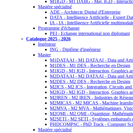
M1IGD - M1 DAIIG - Maj. IGD - Interactio
Mastère spécialisé
ADE - Architecte Digital d'Entreprise
DATA - Intelligence Artificielle - Expert 
IA - IA : Intelligence Artificielle multimoda
Programme d'échange
PEI - Echange international non diplomant
Catalogue 2025 - 2026
Ingénieur
ING - Diplôme d'ingénieur
Master
M1DATAAI - M1 DATAAI - Data and Artific
M1DES - M1 DES - Recherche en Design
M1IGD - M1 IGD - Interaction, Graphics a
M2DATAAI - M2 DATAAI - Data and Artific
M2DES - M2 DES - Recherche en Design
M2ICS - M2 ICS - Integration, Circuits and
M2IGD - M2 IGD - Interaction, Graphics a
M2IREN - M2 IREN - Industries de Réseau
M2MICAS - M2 MICAS - Machine learnIng
M2MVA - M2 MVA - Mathématiques, Vision
M2QMI - M2 QMI - Quantique, Mathématiq
M2SETI - M2 SETI - Systèmes embarqués et 
PHDCOMPSC - PhD Track - Computer Sci
Mastère spécialisé