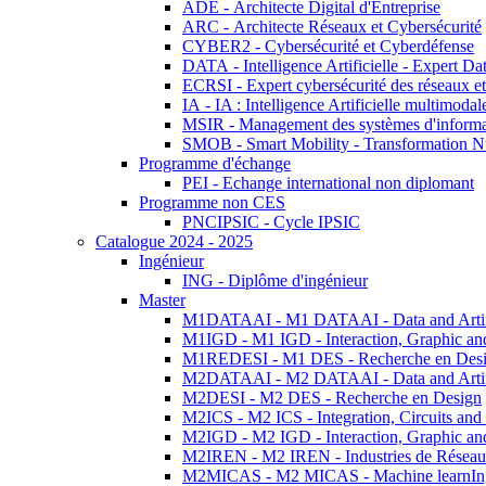
ADE - Architecte Digital d'Entreprise
ARC - Architecte Réseaux et Cybersécurité
CYBER2 - Cybersécurité et Cyberdéfense
DATA - Intelligence Artificielle - Expert 
ECRSI - Expert cybersécurité des réseaux et
IA - IA : Intelligence Artificielle multimoda
MSIR - Management des systèmes d'informa
SMOB - Smart Mobility - Transformation N
Programme d'échange
PEI - Echange international non diplomant
Programme non CES
PNCIPSIC - Cycle IPSIC
Catalogue 2024 - 2025
Ingénieur
ING - Diplôme d'ingénieur
Master
M1DATAAI - M1 DATAAI - Data and Artific
M1IGD - M1 IGD - Interaction, Graphic an
M1REDESI - M1 DES - Recherche en Des
M2DATAAI - M2 DATAAI - Data and Artific
M2DESI - M2 DES - Recherche en Design
M2ICS - M2 ICS - Integration, Circuits and
M2IGD - M2 IGD - Interaction, Graphic an
M2IREN - M2 IREN - Industries de Réseau
M2MICAS - M2 MICAS - Machine learnIng