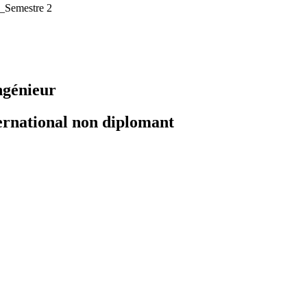
e_Semestre 2
ngénieur
ernational non diplomant