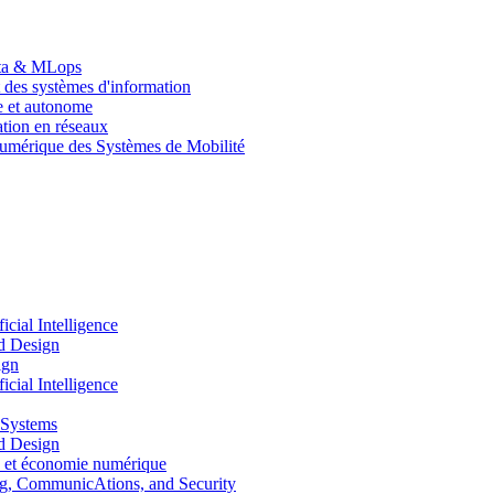
Data & MLops
 des systèmes d'information
le et autonome
tion en réseaux
umérique des Systèmes de Mobilité
ial Intelligence
d Design
ign
ial Intelligence
 Systems
d Design
 et économie numérique
, CommunicAtions, and Security