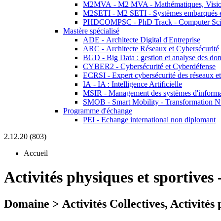
M2MVA - M2 MVA - Mathématiques, Vision
M2SETI - M2 SETI - Systèmes embarqués et 
PHDCOMPSC - PhD Track - Computer Sci
Mastère spécialisé
ADE - Architecte Digital d'Entreprise
ARC - Architecte Réseaux et Cybersécurité
BGD - Big Data : gestion et analyse des do
CYBER2 - Cybersécurité et Cyberdéfense
ECRSI - Expert cybersécurité des réseaux et
IA - IA : Intelligence Artificielle
MSIR - Management des systèmes d'informa
SMOB - Smart Mobility - Transformation N
Programme d'échange
PEI - Echange international non diplomant
2.12.20 (803)
Accueil
Activités physiques et sportives
Domaine > Activités Collectives, Activités 