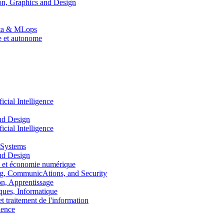
n, Graphics and Design
Data & MLops
le et autonome
ial Intelligence
nd Design
ial Intelligence
 Systems
nd Design
 et économie numérique
, CommunicAtions, and Security
, Apprentissage
ues, Informatique
traitement de l'information
ence