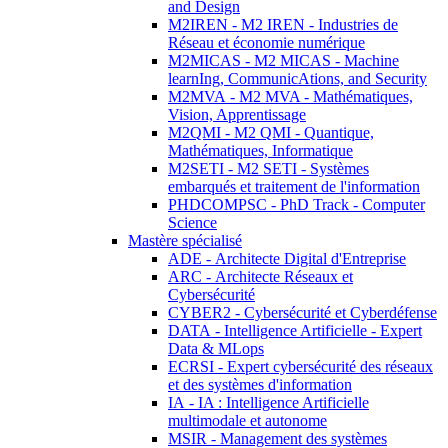
and Design
M2IREN - M2 IREN - Industries de
Réseau et économie numérique
M2MICAS - M2 MICAS - Machine
learnIng, CommunicAtions, and Security
M2MVA - M2 MVA - Mathématiques,
Vision, Apprentissage
M2QMI - M2 QMI - Quantique,
Mathématiques, Informatique
M2SETI - M2 SETI - Systèmes
embarqués et traitement de l'information
PHDCOMPSC - PhD Track - Computer
Science
Mastère spécialisé
ADE - Architecte Digital d'Entreprise
ARC - Architecte Réseaux et
Cybersécurité
CYBER2 - Cybersécurité et Cyberdéfense
DATA - Intelligence Artificielle - Expert
Data & MLops
ECRSI - Expert cybersécurité des réseaux
et des systèmes d'information
IA - IA : Intelligence Artificielle
multimodale et autonome
MSIR - Management des systèmes