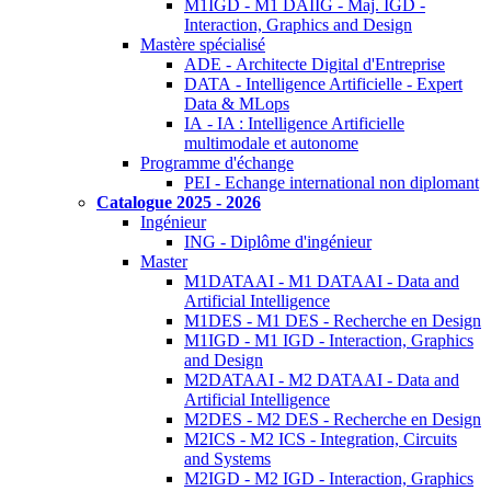
M1IGD - M1 DAIIG - Maj. IGD -
Interaction, Graphics and Design
Mastère spécialisé
ADE - Architecte Digital d'Entreprise
DATA - Intelligence Artificielle - Expert
Data & MLops
IA - IA : Intelligence Artificielle
multimodale et autonome
Programme d'échange
PEI - Echange international non diplomant
Catalogue 2025 - 2026
Ingénieur
ING - Diplôme d'ingénieur
Master
M1DATAAI - M1 DATAAI - Data and
Artificial Intelligence
M1DES - M1 DES - Recherche en Design
M1IGD - M1 IGD - Interaction, Graphics
and Design
M2DATAAI - M2 DATAAI - Data and
Artificial Intelligence
M2DES - M2 DES - Recherche en Design
M2ICS - M2 ICS - Integration, Circuits
and Systems
M2IGD - M2 IGD - Interaction, Graphics