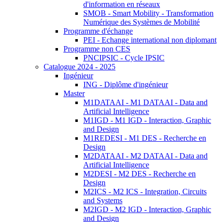
d'information en réseaux
SMOB - Smart Mobility - Transformation
Numérique des Systèmes de Mobilité
Programme d'échange
PEI - Echange international non diplomant
Programme non CES
PNCIPSIC - Cycle IPSIC
Catalogue 2024 - 2025
Ingénieur
ING - Diplôme d'ingénieur
Master
M1DATAAI - M1 DATAAI - Data and
Artificial Intelligence
M1IGD - M1 IGD - Interaction, Graphic
and Design
M1REDESI - M1 DES - Recherche en
Design
M2DATAAI - M2 DATAAI - Data and
Artificial Intelligence
M2DESI - M2 DES - Recherche en
Design
M2ICS - M2 ICS - Integration, Circuits
and Systems
M2IGD - M2 IGD - Interaction, Graphic
and Design