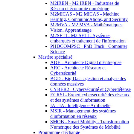
M2IREN - M2 IREN - Industries de
Réseau et économie numérique
M2MICAS - M2 MICAS - Machine
learnIng, CommunicAtions, and Security
M2MVA - M2 MVA - Mathématiques,
Vision, Apprentissage
M2SETI - M2 SETI - Systèmes
embarqués et traitement de l'information
PHDCOMPSC - PhD Track - Computer
Science
Mastère spécialisé
ADE - Architecte Digital d'Entreprise
ARC - Architecte Réseaux et
Cybersécurité
BGD - Big Data : gestion et analyse des
données massives
CYBER2 - Cybersécurité et Cyberdéfense
ECRSI - Expert cybersécurité des réseaux
et des systèmes d'information
IA - IA : Intelligence Artificielle
MSIR - Management des systèmes
d'information en réseaux
SMOB - Smart Mobility - Transformation
Numérique des Systèmes de Mobilité
Programme d'échange