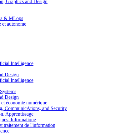
n, Graphics and Design
Data & MLops
le et autonome
ial Intelligence
nd Design
ial Intelligence
 Systems
nd Design
 et économie numérique
, CommunicAtions, and Security
, Apprentissage
ues, Informatique
traitement de l'information
ence