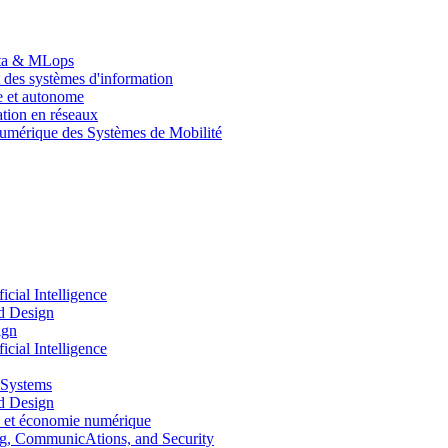
Data & MLops
 des systèmes d'information
le et autonome
tion en réseaux
umérique des Systèmes de Mobilité
ial Intelligence
d Design
ign
ial Intelligence
 Systems
d Design
 et économie numérique
, CommunicAtions, and Security