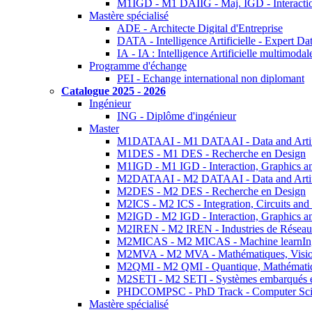
M1IGD - M1 DAIIG - Maj. IGD - Interactio
Mastère spécialisé
ADE - Architecte Digital d'Entreprise
DATA - Intelligence Artificielle - Expert 
IA - IA : Intelligence Artificielle multimoda
Programme d'échange
PEI - Echange international non diplomant
Catalogue 2025 - 2026
Ingénieur
ING - Diplôme d'ingénieur
Master
M1DATAAI - M1 DATAAI - Data and Artific
M1DES - M1 DES - Recherche en Design
M1IGD - M1 IGD - Interaction, Graphics a
M2DATAAI - M2 DATAAI - Data and Artific
M2DES - M2 DES - Recherche en Design
M2ICS - M2 ICS - Integration, Circuits and
M2IGD - M2 IGD - Interaction, Graphics a
M2IREN - M2 IREN - Industries de Réseau
M2MICAS - M2 MICAS - Machine learnIng
M2MVA - M2 MVA - Mathématiques, Vision
M2QMI - M2 QMI - Quantique, Mathématiq
M2SETI - M2 SETI - Systèmes embarqués et 
PHDCOMPSC - PhD Track - Computer Sci
Mastère spécialisé