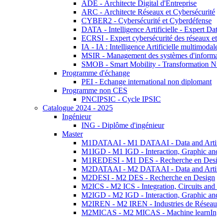
ADE - Architecte Digital d'Entreprise
ARC - Architecte Réseaux et Cybersécurité
CYBER2 - Cybersécurité et Cyberdéfense
DATA - Intelligence Artificielle - Expert 
ECRSI - Expert cybersécurité des réseaux et
IA - IA : Intelligence Artificielle multimoda
MSIR - Management des systèmes d'informa
SMOB - Smart Mobility - Transformation N
Programme d'échange
PEI - Echange international non diplomant
Programme non CES
PNCIPSIC - Cycle IPSIC
Catalogue 2024 - 2025
Ingénieur
ING - Diplôme d'ingénieur
Master
M1DATAAI - M1 DATAAI - Data and Artific
M1IGD - M1 IGD - Interaction, Graphic an
M1REDESI - M1 DES - Recherche en Des
M2DATAAI - M2 DATAAI - Data and Artific
M2DESI - M2 DES - Recherche en Design
M2ICS - M2 ICS - Integration, Circuits and
M2IGD - M2 IGD - Interaction, Graphic an
M2IREN - M2 IREN - Industries de Réseau
M2MICAS - M2 MICAS - Machine learnIng