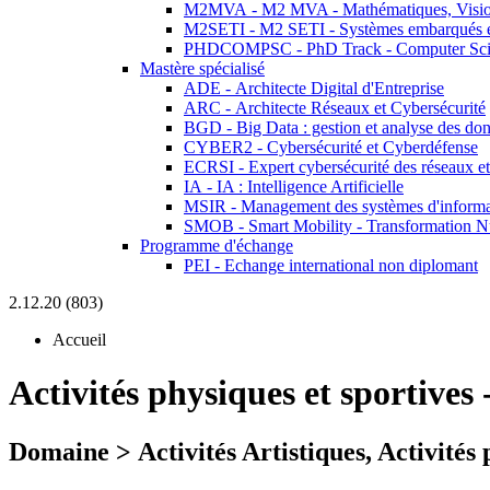
M2MVA - M2 MVA - Mathématiques, Vision
M2SETI - M2 SETI - Systèmes embarqués et 
PHDCOMPSC - PhD Track - Computer Sci
Mastère spécialisé
ADE - Architecte Digital d'Entreprise
ARC - Architecte Réseaux et Cybersécurité
BGD - Big Data : gestion et analyse des do
CYBER2 - Cybersécurité et Cyberdéfense
ECRSI - Expert cybersécurité des réseaux et
IA - IA : Intelligence Artificielle
MSIR - Management des systèmes d'informa
SMOB - Smart Mobility - Transformation N
Programme d'échange
PEI - Echange international non diplomant
2.12.20 (803)
Accueil
Activités physiques et sportives
Domaine > Activités Artistiques, Activités 