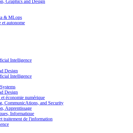
n, Graphics and Design
Data & MLops
le et autonome
ial Intelligence
nd Design
ial Intelligence
 Systems
nd Design
 et économie numérique
, CommunicAtions, and Security
, Apprentissage
ues, Informatique
traitement de l'information
ence