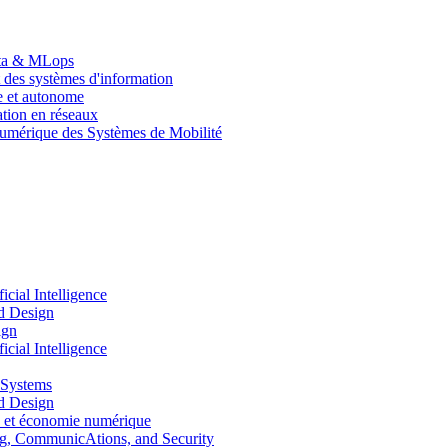
Data & MLops
 des systèmes d'information
le et autonome
tion en réseaux
umérique des Systèmes de Mobilité
ial Intelligence
d Design
ign
ial Intelligence
 Systems
d Design
 et économie numérique
, CommunicAtions, and Security