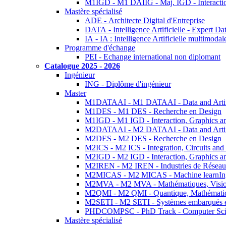
M1IGD - M1 DAIIG - Maj. IGD - Interactio
Mastère spécialisé
ADE - Architecte Digital d'Entreprise
DATA - Intelligence Artificielle - Expert 
IA - IA : Intelligence Artificielle multimoda
Programme d'échange
PEI - Echange international non diplomant
Catalogue 2025 - 2026
Ingénieur
ING - Diplôme d'ingénieur
Master
M1DATAAI - M1 DATAAI - Data and Artific
M1DES - M1 DES - Recherche en Design
M1IGD - M1 IGD - Interaction, Graphics a
M2DATAAI - M2 DATAAI - Data and Artific
M2DES - M2 DES - Recherche en Design
M2ICS - M2 ICS - Integration, Circuits and
M2IGD - M2 IGD - Interaction, Graphics a
M2IREN - M2 IREN - Industries de Réseau
M2MICAS - M2 MICAS - Machine learnIng
M2MVA - M2 MVA - Mathématiques, Vision
M2QMI - M2 QMI - Quantique, Mathématiq
M2SETI - M2 SETI - Systèmes embarqués et 
PHDCOMPSC - PhD Track - Computer Sci
Mastère spécialisé