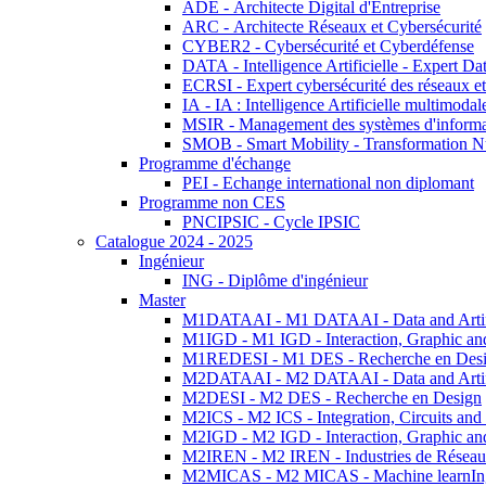
ADE - Architecte Digital d'Entreprise
ARC - Architecte Réseaux et Cybersécurité
CYBER2 - Cybersécurité et Cyberdéfense
DATA - Intelligence Artificielle - Expert 
ECRSI - Expert cybersécurité des réseaux et
IA - IA : Intelligence Artificielle multimoda
MSIR - Management des systèmes d'informa
SMOB - Smart Mobility - Transformation N
Programme d'échange
PEI - Echange international non diplomant
Programme non CES
PNCIPSIC - Cycle IPSIC
Catalogue 2024 - 2025
Ingénieur
ING - Diplôme d'ingénieur
Master
M1DATAAI - M1 DATAAI - Data and Artific
M1IGD - M1 IGD - Interaction, Graphic an
M1REDESI - M1 DES - Recherche en Des
M2DATAAI - M2 DATAAI - Data and Artific
M2DESI - M2 DES - Recherche en Design
M2ICS - M2 ICS - Integration, Circuits and
M2IGD - M2 IGD - Interaction, Graphic an
M2IREN - M2 IREN - Industries de Réseau
M2MICAS - M2 MICAS - Machine learnIng