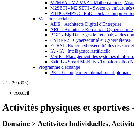
M2MVA - M2 MVA - Mathématiques, Vision
M2SETI - M2 SETI - Systèmes embarqués et 
PHDCOMPSC - PhD Track - Computer Sci
Mastère spécialisé
ADE - Architecte Digital d'Entreprise
ARC - Architecte Réseaux et Cybersécurité
BGD - Big Data : gestion et analyse des do
CYBER2 - Cybersécurité et Cyberdéfense
ECRSI - Expert cybersécurité des réseaux et
IA - IA : Intelligence Artificielle
MSIR - Management des systèmes d'informa
SMOB - Smart Mobility - Transformation N
Programme d'échange
PEI - Echange international non diplomant
2.12.20 (803)
Accueil
Activités physiques et sportives
Domaine > Actitvités Individuelles, Activit