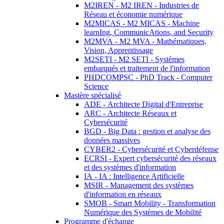
M2IREN - M2 IREN - Industries de
Réseau et économie numérique
M2MICAS - M2 MICAS - Machine
learnIng, CommunicAtions, and Security
M2MVA - M2 MVA - Mathématiques,
Vision, Apprentissage
M2SETI - M2 SETI - Systèmes
embarqués et traitement de l'information
PHDCOMPSC - PhD Track - Computer
Science
Mastère spécialisé
ADE - Architecte Digital d'Entreprise
ARC - Architecte Réseaux et
Cybersécurité
BGD - Big Data : gestion et analyse des
données massives
CYBER2 - Cybersécurité et Cyberdéfense
ECRSI - Expert cybersécurité des réseaux
et des systèmes d'information
IA - IA : Intelligence Artificielle
MSIR - Management des systèmes
d'information en réseaux
SMOB - Smart Mobility - Transformation
Numérique des Systèmes de Mobilité
Programme d'échange