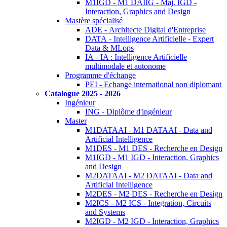
M1IGD - M1 DAIIG - Maj. IGD -
Interaction, Graphics and Design
Mastère spécialisé
ADE - Architecte Digital d'Entreprise
DATA - Intelligence Artificielle - Expert
Data & MLops
IA - IA : Intelligence Artificielle
multimodale et autonome
Programme d'échange
PEI - Echange international non diplomant
Catalogue 2025 - 2026
Ingénieur
ING - Diplôme d'ingénieur
Master
M1DATAAI - M1 DATAAI - Data and
Artificial Intelligence
M1DES - M1 DES - Recherche en Design
M1IGD - M1 IGD - Interaction, Graphics
and Design
M2DATAAI - M2 DATAAI - Data and
Artificial Intelligence
M2DES - M2 DES - Recherche en Design
M2ICS - M2 ICS - Integration, Circuits
and Systems
M2IGD - M2 IGD - Interaction, Graphics