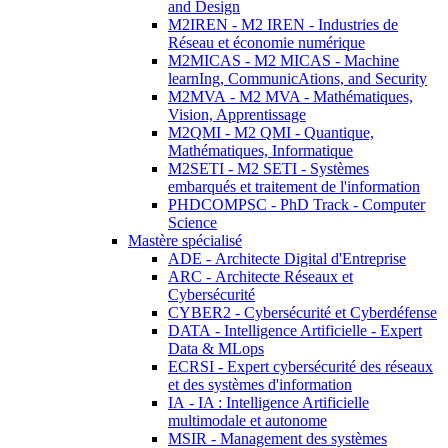
and Design
M2IREN - M2 IREN - Industries de
Réseau et économie numérique
M2MICAS - M2 MICAS - Machine
learnIng, CommunicAtions, and Security
M2MVA - M2 MVA - Mathématiques,
Vision, Apprentissage
M2QMI - M2 QMI - Quantique,
Mathématiques, Informatique
M2SETI - M2 SETI - Systèmes
embarqués et traitement de l'information
PHDCOMPSC - PhD Track - Computer
Science
Mastère spécialisé
ADE - Architecte Digital d'Entreprise
ARC - Architecte Réseaux et
Cybersécurité
CYBER2 - Cybersécurité et Cyberdéfense
DATA - Intelligence Artificielle - Expert
Data & MLops
ECRSI - Expert cybersécurité des réseaux
et des systèmes d'information
IA - IA : Intelligence Artificielle
multimodale et autonome
MSIR - Management des systèmes