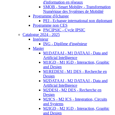
d'information en réseaux
SMOB - Smart Mobility - Transformation
Numérique des Systèmes de Mobilité
Programme d'échange
PEI - Echange international non diplomant
Programme non CES
PNCIPSIC - Cycle IPSIC
Catalogue 2024 - 2025
Ingénieur
ING - Diplôme d'ingénieur
Master
M1DATAAI - M1 DATAAI - Data and
Artificial Intelligence
M1IGD - M1 IGD - Interaction, Graphic
and Design
M1REDESI - M1 DES - Recherche en
Design
M2DATAAI - M2 DATAAI - Data and
Artificial Intelligence
M2DESI - M2 DES - Recherche en
Design
M2ICS - M2 ICS - Integration, Circuits
and Systems
M2IGD - M2 IGD - Interaction, Graphic
and Design