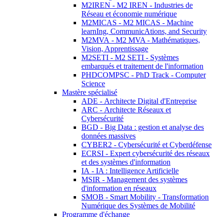
M2IREN - M2 IREN - Industries de
Réseau et économie numérique
M2MICAS - M2 MICAS - Machine
learnIng, CommunicAtions, and Security
M2MVA - M2 MVA - Mathématiques,
Vision, Apprentissage
M2SETI - M2 SETI - Systèmes
embarqués et traitement de l'information
PHDCOMPSC - PhD Track - Computer
Science
Mastère spécialisé
ADE - Architecte Digital d'Entreprise
ARC - Architecte Réseaux et
Cybersécurité
BGD - Big Data : gestion et analyse des
données massives
CYBER2 - Cybersécurité et Cyberdéfense
ECRSI - Expert cybersécurité des réseaux
et des systèmes d'information
IA - IA : Intelligence Artificielle
MSIR - Management des systèmes
d'information en réseaux
SMOB - Smart Mobility - Transformation
Numérique des Systèmes de Mobilité
Programme d'échange