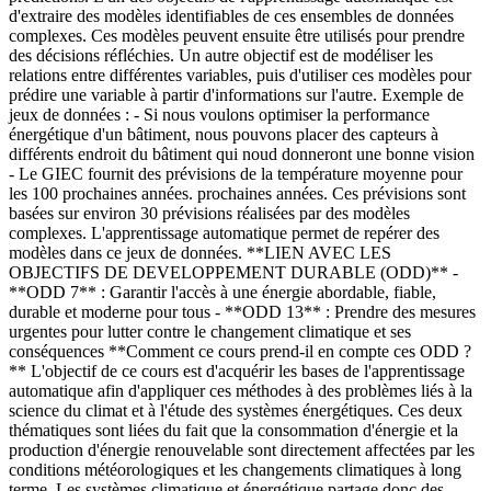
d'extraire des modèles identifiables de ces ensembles de données
complexes. Ces modèles peuvent ensuite être utilisés pour prendre
des décisions réfléchies. Un autre objectif est de modéliser les
relations entre différentes variables, puis d'utiliser ces modèles pour
prédire une variable à partir d'informations sur l'autre. Exemple de
jeux de données : - Si nous voulons optimiser la performance
énergétique d'un bâtiment, nous pouvons placer des capteurs à
différents endroit du bâtiment qui noud donneront une bonne vision
- Le GIEC fournit des prévisions de la température moyenne pour
les 100 prochaines années. prochaines années. Ces prévisions sont
basées sur environ 30 prévisions réalisées par des modèles
complexes. L'apprentissage automatique permet de repérer des
modèles dans ce jeux de données. **LIEN AVEC LES
OBJECTIFS DE DEVELOPPEMENT DURABLE (ODD)** -
**ODD 7** : Garantir l'accès à une énergie abordable, fiable,
durable et moderne pour tous - **ODD 13** : Prendre des mesures
urgentes pour lutter contre le changement climatique et ses
conséquences **Comment ce cours prend-il en compte ces ODD ?
** L'objectif de ce cours est d'acquérir les bases de l'apprentissage
automatique afin d'appliquer ces méthodes à des problèmes liés à la
science du climat et à l'étude des systèmes énergétiques. Ces deux
thématiques sont liées du fait que la consommation d'énergie et la
production d'énergie renouvelable sont directement affectées par les
conditions météorologiques et les changements climatiques à long
terme. Les systèmes climatique et énergétique partage donc des