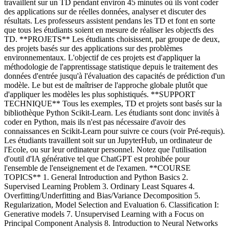
travaillent sur un TD pendant environ 45 minutes où ils vont coder
des applications sur de réelles données, analyser et discuter des
résultats. Les professeurs assistent pendans les TD et font en sorte
que tous les étudiants soient en mesure de réaliser les objectfs des
TD. **PROJETS** Les étudiants choisissent, par groupe de deux,
des projets basés sur des applications sur des problèmes
environnementaux. L'objectif de ces projets est d'appliquer la
méthodologie de l'apprentissage statistique depuis le traitement des
données d'entrée jusqu'à l'évaluation des capacités de prédiction d'un
modèle. Le but est de maîtriser de l'approche globale plutôt que
d'appliquer les modèles les plus sophistiqués. **SUPPORT
TECHNIQUE** Tous les exemples, TD et projets sont basés sur la
bibliothèque Python Scikit-Learn. Les étudiants sont donc invités à
coder en Python, mais ils n'est pas nécessaire d'avoir des
connaissances en Scikit-Learn pour suivre ce cours (voir Pré-requis).
Les étudiants travaillent soit sur un JupyterHub, un ordinateur de
l'Ecole, ou sur leur ordinateur personnel. Notez que l'utilisation
d'outil d'IA générative tel que ChatGPT est prohibée pour
l'ensemble de l'enseignement et de l'examen. **COURSE
TOPICS** 1. General Introduction and Python Basics 2.
Supervised Learning Problem 3. Ordinary Least Squares 4.
Overfitting/Underfitting and Bias/Variance Decomposition 5.
Regularization, Model Selection and Evaluation 6. Classification I:
Generative models 7. Unsupervised Learning with a Focus on
Principal Component Analysis 8. Introduction to Neural Networks