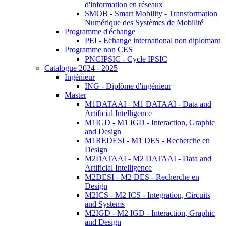
d'information en réseaux
SMOB - Smart Mobility - Transformation
Numérique des Systèmes de Mobilité
Programme d'échange
PEI - Echange international non diplomant
Programme non CES
PNCIPSIC - Cycle IPSIC
Catalogue 2024 - 2025
Ingénieur
ING - Diplôme d'ingénieur
Master
M1DATAAI - M1 DATAAI - Data and
Artificial Intelligence
M1IGD - M1 IGD - Interaction, Graphic
and Design
M1REDESI - M1 DES - Recherche en
Design
M2DATAAI - M2 DATAAI - Data and
Artificial Intelligence
M2DESI - M2 DES - Recherche en
Design
M2ICS - M2 ICS - Integration, Circuits
and Systems
M2IGD - M2 IGD - Interaction, Graphic
and Design