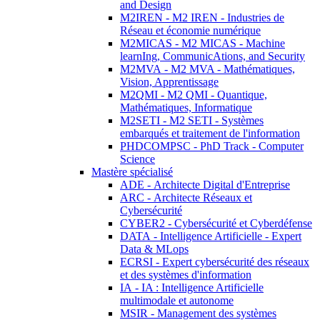
and Design
M2IREN - M2 IREN - Industries de
Réseau et économie numérique
M2MICAS - M2 MICAS - Machine
learnIng, CommunicAtions, and Security
M2MVA - M2 MVA - Mathématiques,
Vision, Apprentissage
M2QMI - M2 QMI - Quantique,
Mathématiques, Informatique
M2SETI - M2 SETI - Systèmes
embarqués et traitement de l'information
PHDCOMPSC - PhD Track - Computer
Science
Mastère spécialisé
ADE - Architecte Digital d'Entreprise
ARC - Architecte Réseaux et
Cybersécurité
CYBER2 - Cybersécurité et Cyberdéfense
DATA - Intelligence Artificielle - Expert
Data & MLops
ECRSI - Expert cybersécurité des réseaux
et des systèmes d'information
IA - IA : Intelligence Artificielle
multimodale et autonome
MSIR - Management des systèmes