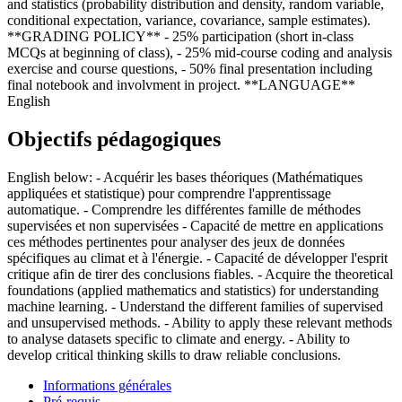
and statistics (probability distribution and density, random variable,
conditional expectation, variance, covariance, sample estimates).
**GRADING POLICY** - 25% participation (short in-class
MCQs at beginning of class), - 25% mid-course coding and analysis
exercise and course questions, - 50% final presentation including
final notebook and involvment in project. **LANGUAGE**
English
Objectifs pédagogiques
English below: - Acquérir les bases théoriques (Mathématiques
appliquées et statistique) pour comprendre l'apprentissage
automatique. - Comprendre les différentes famille de méthodes
supervisées et non supervisées - Capacité de mettre en applications
ces méthodes pertinentes pour analyser des jeux de données
spécifiques au climat et à l'énergie. - Capacité de développer l'esprit
critique afin de tirer des conclusions fiables. - Acquire the theoretical
foundations (applied mathematics and statistics) for understanding
machine learning. - Understand the different families of supervised
and unsupervised methods. - Ability to apply these relevant methods
to analyse datasets specific to climate and energy. - Ability to
develop critical thinking skills to draw reliable conclusions.
Informations générales
Pré-requis