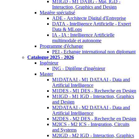
M1IGD - M1 DAIIG - Maj. IGD -
Interaction, Graphics and Design
Mastère spécialisé
ADE - Architecte Digital d'Entreprise
DATA - Intelligence Artificielle - Expert
Data & MLops
IA - IA : Intelligence Artificielle
multimodale et autonome
Programme d'échange
PEI - Echange international non diplomant
Catalogue 2025 - 2026
Ingénieur
ING - Diplôme d'ingénieur
Master
M1DATAAI - M1 DATAAI - Data and
Artificial Intelligence
M1DES - M1 DES - Recherche en Design
M1IGD - M1 IGD - Interaction, Graphics
and Design
M2DATAAI - M2 DATAAI - Data and
Artificial Intelligence
M2DES - M2 DES - Recherche en Design
M2ICS - M2 ICS - Integration, Circuits
and Systems
M2IGD - M2 IGD - Interaction, Graphics