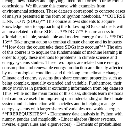
facing a new dataset and applying a method in order to draw robust
conclusions. We illustrate this course with examples from
environmental sciences. These datasets correspond to concrete cases
of analysis presented in the form of ipython notebooks. **COURSE
LINK TO N (SDGs)** This course allows students to acquire
knowledge prior to approaching the following SDGs and deals with
an area related to these SDGs: - **SDG 7:** Ensure access to
affordable, reliable, sustainable and modern energy for all - **SDG
13:** Take urgent action to combat climate change and its impacts
**How does the course take these SDGs into account?** The aim
of this course is to acquire the fundamentals of machine learning in
order to apply these methods to problems in climate science and
energy systems studies. These two topics are related since energy
consumption and renewable energy production are directly affected
by meteorological conditions and their long term climatic change.
Climate and energy systems thus share common properties such as
being complex, spatially extended and variable. Furthermore, their
study involves in particular extracting information from big datasets.
Thus, while not the main focus of this class, students learn methods
that can prove useful in improving our understanding of the climate
system and its interaction with societies and in helping manage
energy systems with larger shares of variables renewable energies.
**PREREQUISITES** - Elementary data analysis in Python with
numpy, pandas and matplotlib, - Linear algebra (linear systems,
inverse, eigenvalues and eigenvectors), - Elements of probabilities