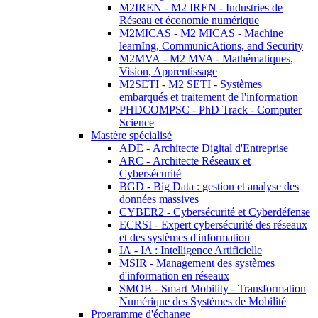
M2IREN - M2 IREN - Industries de
Réseau et économie numérique
M2MICAS - M2 MICAS - Machine
learnIng, CommunicAtions, and Security
M2MVA - M2 MVA - Mathématiques,
Vision, Apprentissage
M2SETI - M2 SETI - Systèmes
embarqués et traitement de l'information
PHDCOMPSC - PhD Track - Computer
Science
Mastère spécialisé
ADE - Architecte Digital d'Entreprise
ARC - Architecte Réseaux et
Cybersécurité
BGD - Big Data : gestion et analyse des
données massives
CYBER2 - Cybersécurité et Cyberdéfense
ECRSI - Expert cybersécurité des réseaux
et des systèmes d'information
IA - IA : Intelligence Artificielle
MSIR - Management des systèmes
d'information en réseaux
SMOB - Smart Mobility - Transformation
Numérique des Systèmes de Mobilité
Programme d'échange