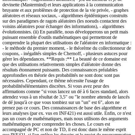
devinette (Mastermind) et leurs applications à la communication
bruyante et aux problèmes de protection de la vie privée, - graphes
aléatoires et réseaux sociaux, - algorithmes épidémiques construits
sur des paradigmes de ragots aléatoires (les noeuds contactent des
voisins aléatoires pour échanger des informations), - algorithmes
évolutionnistes. (ii) En parallèle, nous développerons un petit mais
puissant ensemble d'outils mathématiques qui permettront de
comprendre la plupart des utilisations de l'aléatoire en informatique :
- le méthode du premier moment, - le théorème du collectionneur de
coupons, - inégalités simples de Chernoff, - plusieurs astuces pour
gérer les dépendances. **Requis :** La beauté de ce domaine est
que des utilisations relativements simples d'aléatoire donne des
résultats étonnament puissants. Des connaissances préalables
approfondies en théorie des probabilités ne sont donc sont pas
nécessaires. Cependant, ce thème nécessite l'usage de
probabilitésélémentaires discrètes. Si vous avez peur des
affirmations comme "si vous lancez un dé à 6 faces standard, alors
attendez vous à un résultat de 3,5" ou "le nombre attendu de lancés
de dé jusqu'à ce que vous tombiez sur un "un" est 6", alors ne
prenez pas ce cours. Des connaissances de base des algorithme et
leurs analyses (par ex. vus en INF421) est aussi utile. Enfin, ce n'est
pas un cours de mathématiques, mais nous utilisons des arguments
mathématiques pour comprendre les choses. Le cours est
accompagné de PC et non de TD, il est donc dans le même esprit
que INF421, si l'on enlève les devoirs et le projet de programmation