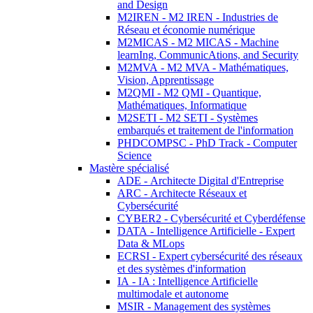
and Design
M2IREN - M2 IREN - Industries de
Réseau et économie numérique
M2MICAS - M2 MICAS - Machine
learnIng, CommunicAtions, and Security
M2MVA - M2 MVA - Mathématiques,
Vision, Apprentissage
M2QMI - M2 QMI - Quantique,
Mathématiques, Informatique
M2SETI - M2 SETI - Systèmes
embarqués et traitement de l'information
PHDCOMPSC - PhD Track - Computer
Science
Mastère spécialisé
ADE - Architecte Digital d'Entreprise
ARC - Architecte Réseaux et
Cybersécurité
CYBER2 - Cybersécurité et Cyberdéfense
DATA - Intelligence Artificielle - Expert
Data & MLops
ECRSI - Expert cybersécurité des réseaux
et des systèmes d'information
IA - IA : Intelligence Artificielle
multimodale et autonome
MSIR - Management des systèmes