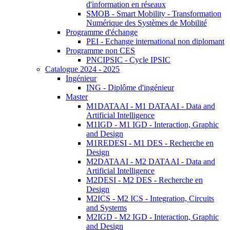
d'information en réseaux
SMOB - Smart Mobility - Transformation
Numérique des Systèmes de Mobilité
Programme d'échange
PEI - Echange international non diplomant
Programme non CES
PNCIPSIC - Cycle IPSIC
Catalogue 2024 - 2025
Ingénieur
ING - Diplôme d'ingénieur
Master
M1DATAAI - M1 DATAAI - Data and
Artificial Intelligence
M1IGD - M1 IGD - Interaction, Graphic
and Design
M1REDESI - M1 DES - Recherche en
Design
M2DATAAI - M2 DATAAI - Data and
Artificial Intelligence
M2DESI - M2 DES - Recherche en
Design
M2ICS - M2 ICS - Integration, Circuits
and Systems
M2IGD - M2 IGD - Interaction, Graphic
and Design