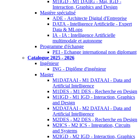
M1IGD - M1 DAIIG - Maj. IGD -
Interaction, Graphics and Design
Mastère spécialisé
ADE - Architecte Digital d'Entreprise
DATA - Intelligence Artificielle - Expert
Data & MLops
IA - IA : Intelligence Artificielle
multimodale et autonome
Programme d'échange
PEI - Echange international non diplomant
Catalogue 2025 - 2026
Ingénieur
ING - Diplôme d'ingénieur
Master
M1DATAAI - M1 DATAAI - Data and
Artificial Intelligence
M1DES - M1 DES - Recherche en Design
M1IGD - M1 IGD - Interaction, Graphics
and Design
M2DATAAI - M2 DATAAI - Data and
Artificial Intelligence
M2DES - M2 DES - Recherche en Design
M2ICS - M2 ICS - Integration, Circuits
and Systems
M2IGD - M2 IGD - Interaction, Graphics