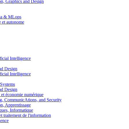
n, Graphics and Design
Data & MLops
le et autonome
ial Intelligence
nd Design
ial Intelligence
 Systems
nd Design
 et économie numérique
, CommunicAtions, and Security
, Apprentissage
ues, Informatique
traitement de l'information
ence