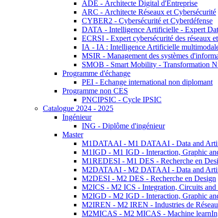
ADE - Architecte Digital d'Entreprise
ARC - Architecte Réseaux et Cybersécurité
CYBER2 - Cybersécurité et Cyberdéfense
DATA - Intelligence Artificielle - Expert 
ECRSI - Expert cybersécurité des réseaux et
IA - IA : Intelligence Artificielle multimoda
MSIR - Management des systèmes d'informa
SMOB - Smart Mobility - Transformation N
Programme d'échange
PEI - Echange international non diplomant
Programme non CES
PNCIPSIC - Cycle IPSIC
Catalogue 2024 - 2025
Ingénieur
ING - Diplôme d'ingénieur
Master
M1DATAAI - M1 DATAAI - Data and Artific
M1IGD - M1 IGD - Interaction, Graphic an
M1REDESI - M1 DES - Recherche en Des
M2DATAAI - M2 DATAAI - Data and Artific
M2DESI - M2 DES - Recherche en Design
M2ICS - M2 ICS - Integration, Circuits and
M2IGD - M2 IGD - Interaction, Graphic an
M2IREN - M2 IREN - Industries de Réseau
M2MICAS - M2 MICAS - Machine learnIng