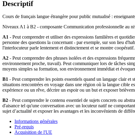
Descriptif
Cours de français langue étrangère pour public mutualisé : enseignant
Niveaux A1 à B2 - composante Communication professionnelle au n
A1
- Peut comprendre et utiliser des expressions familières et quotidie
personne des questions la concernant - par exemple, sur son lieu d'hab
l'interlocuteur parle lentement et distinctement et se montre coopératif.
A2
- Peut comprendre des phrases isolées et des expressions fréquemme
environnement proche, travail). Peut communiquer lors de tâches simple
moyens simples sa formation, son environnement immédiat et évoquer 
B1
- Peut comprendre les points essentiels quand un langage clair et stand
situations rencontrées en voyage dans une région où la langue cible es
expérience ou un rêve, décrire un espoir ou un but et exposer brièveme
B2
- Peut comprendre le contenu essentiel de sujets concrets ou abstr
d'aisance tel qu'une conversation avec un locuteur natif ne comportant 
sujet d’actualité et exposer les avantages et les inconvénients de différe
Informations générales
Pré-requis
Acquisition de l'UE