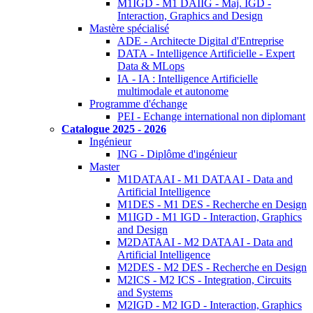
M1IGD - M1 DAIIG - Maj. IGD -
Interaction, Graphics and Design
Mastère spécialisé
ADE - Architecte Digital d'Entreprise
DATA - Intelligence Artificielle - Expert
Data & MLops
IA - IA : Intelligence Artificielle
multimodale et autonome
Programme d'échange
PEI - Echange international non diplomant
Catalogue 2025 - 2026
Ingénieur
ING - Diplôme d'ingénieur
Master
M1DATAAI - M1 DATAAI - Data and
Artificial Intelligence
M1DES - M1 DES - Recherche en Design
M1IGD - M1 IGD - Interaction, Graphics
and Design
M2DATAAI - M2 DATAAI - Data and
Artificial Intelligence
M2DES - M2 DES - Recherche en Design
M2ICS - M2 ICS - Integration, Circuits
and Systems
M2IGD - M2 IGD - Interaction, Graphics