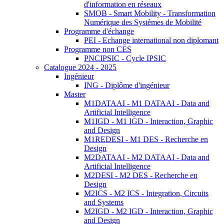
d'information en réseaux
SMOB - Smart Mobility - Transformation
Numérique des Systèmes de Mobilité
Programme d'échange
PEI - Echange international non diplomant
Programme non CES
PNCIPSIC - Cycle IPSIC
Catalogue 2024 - 2025
Ingénieur
ING - Diplôme d'ingénieur
Master
M1DATAAI - M1 DATAAI - Data and
Artificial Intelligence
M1IGD - M1 IGD - Interaction, Graphic
and Design
M1REDESI - M1 DES - Recherche en
Design
M2DATAAI - M2 DATAAI - Data and
Artificial Intelligence
M2DESI - M2 DES - Recherche en
Design
M2ICS - M2 ICS - Integration, Circuits
and Systems
M2IGD - M2 IGD - Interaction, Graphic
and Design