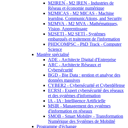
M2IREN - M2 IREN - Industries de
Réseau et économie numérique
M2MICAS - M2 MICAS - Machine
learnIng, CommunicAtions, and Security
M2MVA - M2 MVA - Mathématiques,
Vision, Apprentissage
M2SETI - M2 SETI - Systèmes
embarqués et traitement de l'information
PHDCOMPSC - PhD Track - Computer
Science
Mastère spécialisé
ADE - Architecte Digital d'Entreprise
ARC - Architecte Réseaux et
Cybersécurité
BGD - Big Data : gestion et analyse des
données massives
CYBER2 - Cybersécurité et Cyberdéfense
ECRSI - Expert cybersécurité des réseaux
et des systèmes d'information
IA - IA : Intelligence Artificielle
MSIR - Management des systèmes
d'information en réseaux
SMOB - Smart Mobility - Transformation
Numérique des Systèmes de Mobilité
Programme d'échange