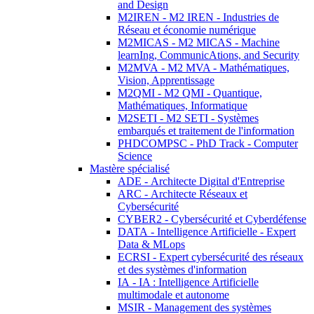
and Design
M2IREN - M2 IREN - Industries de
Réseau et économie numérique
M2MICAS - M2 MICAS - Machine
learnIng, CommunicAtions, and Security
M2MVA - M2 MVA - Mathématiques,
Vision, Apprentissage
M2QMI - M2 QMI - Quantique,
Mathématiques, Informatique
M2SETI - M2 SETI - Systèmes
embarqués et traitement de l'information
PHDCOMPSC - PhD Track - Computer
Science
Mastère spécialisé
ADE - Architecte Digital d'Entreprise
ARC - Architecte Réseaux et
Cybersécurité
CYBER2 - Cybersécurité et Cyberdéfense
DATA - Intelligence Artificielle - Expert
Data & MLops
ECRSI - Expert cybersécurité des réseaux
et des systèmes d'information
IA - IA : Intelligence Artificielle
multimodale et autonome
MSIR - Management des systèmes