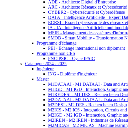
ADE - Architecte Digital d'Entreprise
ARC - Architecte Réseaux et Cybersécurité
CYBER2 - Cybersécurité et Cyberdéfense
DATA - Intelligence Artificielle - Expert 
ECRSI - Expert cybersécurité des réseaux et
IA - IA : Intelligence Artificielle multimoda
MSIR - Management des systèmes d'informa
SMOB - Smart Mobility - Transformation N
Programme d'échange
PEI - Echange international non diplomant
Programme non CES
PNCIPSIC - Cycle IPSIC
Catalogue 2024 - 2025
Ingénieur
ING - Diplôme d'ingénieur
Master
M1DATAAI - M1 DATAAI - Data and Artific
M1IGD - M1 IGD - Interaction, Graphic an
M1REDESI - M1 DES - Recherche en Des
M2DATAAI - M2 DATAAI - Data and Artific
M2DESI - M2 DES - Recherche en Design
M2ICS - M2 ICS - Integration, Circuits and
M2IGD - M2 IGD - Interaction, Graphic an
M2IREN - M2 IREN - Industries de Réseau
M2MICAS - M2 MICAS - Machine learnIng