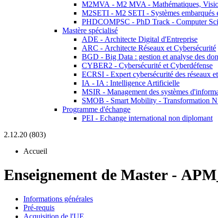
M2MVA - M2 MVA - Mathématiques, Vision
M2SETI - M2 SETI - Systèmes embarqués et 
PHDCOMPSC - PhD Track - Computer Sci
Mastère spécialisé
ADE - Architecte Digital d'Entreprise
ARC - Architecte Réseaux et Cybersécurité
BGD - Big Data : gestion et analyse des do
CYBER2 - Cybersécurité et Cyberdéfense
ECRSI - Expert cybersécurité des réseaux et
IA - IA : Intelligence Artificielle
MSIR - Management des systèmes d'informa
SMOB - Smart Mobility - Transformation N
Programme d'échange
PEI - Echange international non diplomant
2.12.20 (803)
Accueil
Enseignement de Master
-
APM_
Informations générales
Pré-requis
Acquisition de l'UE