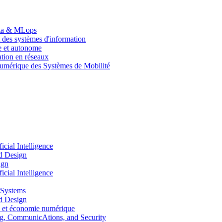
Data & MLops
 des systèmes d'information
le et autonome
tion en réseaux
umérique des Systèmes de Mobilité
ial Intelligence
d Design
ign
ial Intelligence
 Systems
d Design
 et économie numérique
, CommunicAtions, and Security