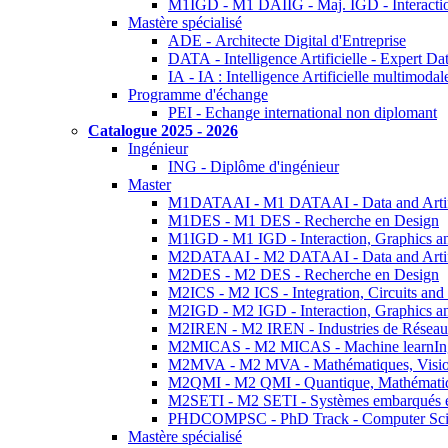
M1IGD - M1 DAIIG - Maj. IGD - Interactio
Mastère spécialisé
ADE - Architecte Digital d'Entreprise
DATA - Intelligence Artificielle - Expert 
IA - IA : Intelligence Artificielle multimoda
Programme d'échange
PEI - Echange international non diplomant
Catalogue 2025 - 2026
Ingénieur
ING - Diplôme d'ingénieur
Master
M1DATAAI - M1 DATAAI - Data and Artific
M1DES - M1 DES - Recherche en Design
M1IGD - M1 IGD - Interaction, Graphics a
M2DATAAI - M2 DATAAI - Data and Artific
M2DES - M2 DES - Recherche en Design
M2ICS - M2 ICS - Integration, Circuits and
M2IGD - M2 IGD - Interaction, Graphics a
M2IREN - M2 IREN - Industries de Réseau
M2MICAS - M2 MICAS - Machine learnIng
M2MVA - M2 MVA - Mathématiques, Vision
M2QMI - M2 QMI - Quantique, Mathématiq
M2SETI - M2 SETI - Systèmes embarqués et 
PHDCOMPSC - PhD Track - Computer Sci
Mastère spécialisé