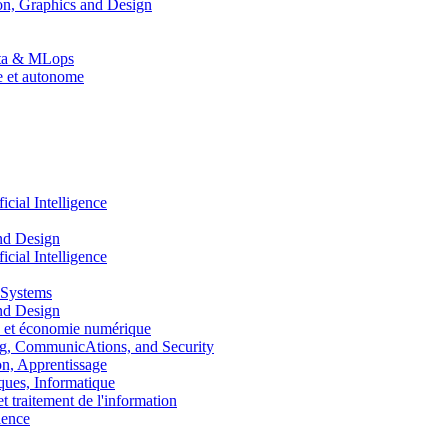
n, Graphics and Design
Data & MLops
le et autonome
ial Intelligence
nd Design
ial Intelligence
 Systems
nd Design
 et économie numérique
, CommunicAtions, and Security
, Apprentissage
ues, Informatique
traitement de l'information
ence