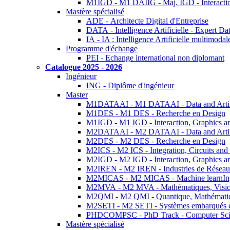
M1IGD - M1 DAIIG - Maj. IGD - Interactio
Mastère spécialisé
ADE - Architecte Digital d'Entreprise
DATA - Intelligence Artificielle - Expert 
IA - IA : Intelligence Artificielle multimoda
Programme d'échange
PEI - Echange international non diplomant
Catalogue 2025 - 2026
Ingénieur
ING - Diplôme d'ingénieur
Master
M1DATAAI - M1 DATAAI - Data and Artific
M1DES - M1 DES - Recherche en Design
M1IGD - M1 IGD - Interaction, Graphics a
M2DATAAI - M2 DATAAI - Data and Artific
M2DES - M2 DES - Recherche en Design
M2ICS - M2 ICS - Integration, Circuits and
M2IGD - M2 IGD - Interaction, Graphics a
M2IREN - M2 IREN - Industries de Réseau
M2MICAS - M2 MICAS - Machine learnIng
M2MVA - M2 MVA - Mathématiques, Vision
M2QMI - M2 QMI - Quantique, Mathématiq
M2SETI - M2 SETI - Systèmes embarqués et 
PHDCOMPSC - PhD Track - Computer Sci
Mastère spécialisé