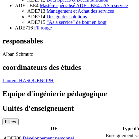
ADE - BE4
Mastère spécialisé ADE - BE4 : AS a service
ADE713
Management et Achat des services
ADE714
Design des solutions
ADE715
“As a service” de bout en bout
ADE716
Fil rouge
responsables
Alban Schmutz
coordinateurs des études
Laurent HASQUENOPH
Equipe d'ingénierie pédagogique
Unités d'enseignement
Filtres
UE
Type d'
Enseignement sc
ADE700
Développement personnel