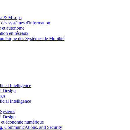
Data & MLops
 des systèmes d'information
le et autonome
tion en réseaux
umérique des Systèmes de Mobilité
ial Intelligence
d Design
ign
ial Intelligence
 Systems
d Design
 et économie numérique
, CommunicAtions, and Security