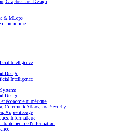
n, Graphics and Design
Data & MLops
le et autonome
ial Intelligence
nd Design
ial Intelligence
 Systems
nd Design
 et économie numérique
, CommunicAtions, and Security
, Apprentissage
ues, Informatique
traitement de l'information
ence