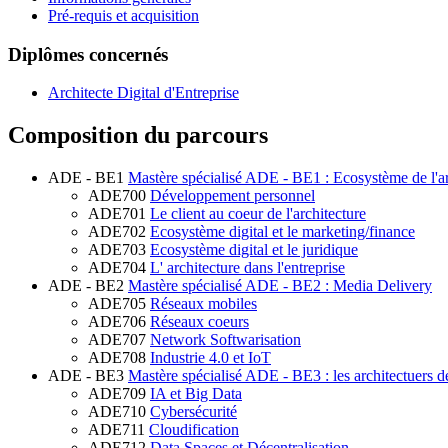
Pré-requis et acquisition
Diplômes concernés
Architecte Digital d'Entreprise
Composition du parcours
ADE - BE1
Mastère spécialisé ADE - BE1 : Ecosystème de l'ar
ADE700
Développement personnel
ADE701
Le client au coeur de l'architecture
ADE702
Ecosystème digital et le marketing/finance
ADE703
Ecosystème digital et le juridique
ADE704
L' architecture dans l'entreprise
ADE - BE2
Mastère spécialisé ADE - BE2 : Media Delivery
ADE705
Réseaux mobiles
ADE706
Réseaux coeurs
ADE707
Network Softwarisation
ADE708
Industrie 4.0 et IoT
ADE - BE3
Mastère spécialisé ADE - BE3 : les architectuers d
ADE709
IA et Big Data
ADE710
Cybersécurité
ADE711
Cloudification
ADE712
Data Spaces et Décentralisation