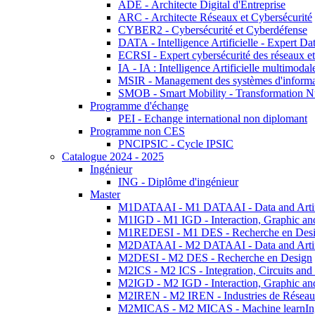
ADE - Architecte Digital d'Entreprise
ARC - Architecte Réseaux et Cybersécurité
CYBER2 - Cybersécurité et Cyberdéfense
DATA - Intelligence Artificielle - Expert 
ECRSI - Expert cybersécurité des réseaux et
IA - IA : Intelligence Artificielle multimoda
MSIR - Management des systèmes d'informa
SMOB - Smart Mobility - Transformation N
Programme d'échange
PEI - Echange international non diplomant
Programme non CES
PNCIPSIC - Cycle IPSIC
Catalogue 2024 - 2025
Ingénieur
ING - Diplôme d'ingénieur
Master
M1DATAAI - M1 DATAAI - Data and Artific
M1IGD - M1 IGD - Interaction, Graphic an
M1REDESI - M1 DES - Recherche en Des
M2DATAAI - M2 DATAAI - Data and Artific
M2DESI - M2 DES - Recherche en Design
M2ICS - M2 ICS - Integration, Circuits and
M2IGD - M2 IGD - Interaction, Graphic an
M2IREN - M2 IREN - Industries de Réseau
M2MICAS - M2 MICAS - Machine learnIng