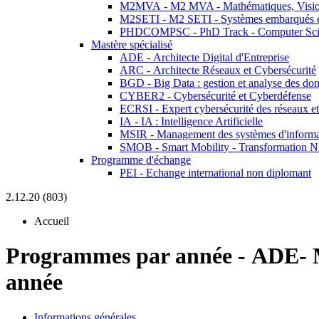
M2MVA - M2 MVA - Mathématiques, Vision
M2SETI - M2 SETI - Systèmes embarqués et 
PHDCOMPSC - PhD Track - Computer Sci
Mastère spécialisé
ADE - Architecte Digital d'Entreprise
ARC - Architecte Réseaux et Cybersécurité
BGD - Big Data : gestion et analyse des do
CYBER2 - Cybersécurité et Cyberdéfense
ECRSI - Expert cybersécurité des réseaux et
IA - IA : Intelligence Artificielle
MSIR - Management des systèmes d'informa
SMOB - Smart Mobility - Transformation N
Programme d'échange
PEI - Echange international non diplomant
2.12.20 (803)
Accueil
Programmes par année
-
ADE- 
année
Informations générales