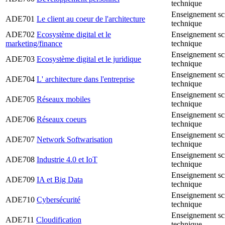
technique
Enseignement sc
ADE701
Le client au coeur de l'architecture
technique
ADE702
Ecosystème digital et le
Enseignement sc
marketing/finance
technique
Enseignement sc
ADE703
Ecosystème digital et le juridique
technique
Enseignement sc
ADE704
L' architecture dans l'entreprise
technique
Enseignement sc
ADE705
Réseaux mobiles
technique
Enseignement sc
ADE706
Réseaux coeurs
technique
Enseignement sc
ADE707
Network Softwarisation
technique
Enseignement sc
ADE708
Industrie 4.0 et IoT
technique
Enseignement sc
ADE709
IA et Big Data
technique
Enseignement sc
ADE710
Cybersécurité
technique
Enseignement sc
ADE711
Cloudification
technique