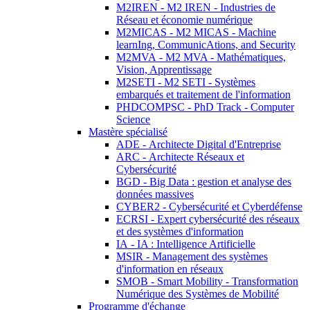
M2IREN - M2 IREN - Industries de
Réseau et économie numérique
M2MICAS - M2 MICAS - Machine
learnIng, CommunicAtions, and Security
M2MVA - M2 MVA - Mathématiques,
Vision, Apprentissage
M2SETI - M2 SETI - Systèmes
embarqués et traitement de l'information
PHDCOMPSC - PhD Track - Computer
Science
Mastère spécialisé
ADE - Architecte Digital d'Entreprise
ARC - Architecte Réseaux et
Cybersécurité
BGD - Big Data : gestion et analyse des
données massives
CYBER2 - Cybersécurité et Cyberdéfense
ECRSI - Expert cybersécurité des réseaux
et des systèmes d'information
IA - IA : Intelligence Artificielle
MSIR - Management des systèmes
d'information en réseaux
SMOB - Smart Mobility - Transformation
Numérique des Systèmes de Mobilité
Programme d'échange