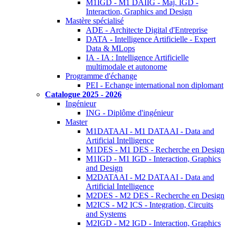
M1IGD - M1 DAIIG - Maj. IGD -
Interaction, Graphics and Design
Mastère spécialisé
ADE - Architecte Digital d'Entreprise
DATA - Intelligence Artificielle - Expert
Data & MLops
IA - IA : Intelligence Artificielle
multimodale et autonome
Programme d'échange
PEI - Echange international non diplomant
Catalogue 2025 - 2026
Ingénieur
ING - Diplôme d'ingénieur
Master
M1DATAAI - M1 DATAAI - Data and
Artificial Intelligence
M1DES - M1 DES - Recherche en Design
M1IGD - M1 IGD - Interaction, Graphics
and Design
M2DATAAI - M2 DATAAI - Data and
Artificial Intelligence
M2DES - M2 DES - Recherche en Design
M2ICS - M2 ICS - Integration, Circuits
and Systems
M2IGD - M2 IGD - Interaction, Graphics