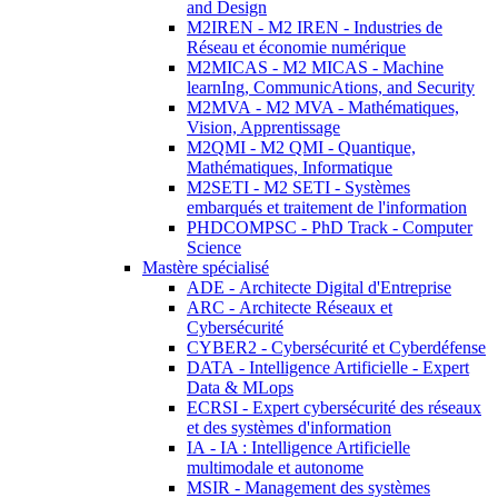
and Design
M2IREN - M2 IREN - Industries de
Réseau et économie numérique
M2MICAS - M2 MICAS - Machine
learnIng, CommunicAtions, and Security
M2MVA - M2 MVA - Mathématiques,
Vision, Apprentissage
M2QMI - M2 QMI - Quantique,
Mathématiques, Informatique
M2SETI - M2 SETI - Systèmes
embarqués et traitement de l'information
PHDCOMPSC - PhD Track - Computer
Science
Mastère spécialisé
ADE - Architecte Digital d'Entreprise
ARC - Architecte Réseaux et
Cybersécurité
CYBER2 - Cybersécurité et Cyberdéfense
DATA - Intelligence Artificielle - Expert
Data & MLops
ECRSI - Expert cybersécurité des réseaux
et des systèmes d'information
IA - IA : Intelligence Artificielle
multimodale et autonome
MSIR - Management des systèmes