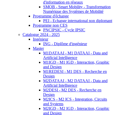
d'information en réseaux
SMOB - Smart Mobility - Transformation
Numérique des Systèmes de Mobilité
Programme d'échange
PEI - Echange international non diplomant
Programme non CES
PNCIPSIC - Cycle IPSIC
Catalogue 2024 - 2025
Ingénieur
ING - Diplôme d'ingénieur
Master
M1DATAAI - M1 DATAAI - Data and
Artificial Intelligence
M1IGD - M1 IGD - Interaction, Graphic
and Design
M1REDESI - M1 DES - Recherche en
Design
M2DATAAI - M2 DATAAI - Data and
Artificial Intelligence
M2DESI - M2 DES - Recherche en
Design
M2ICS - M2 ICS - Integration, Circuits
and Systems
M2IGD - M2 IGD - Interaction, Graphic
and Design