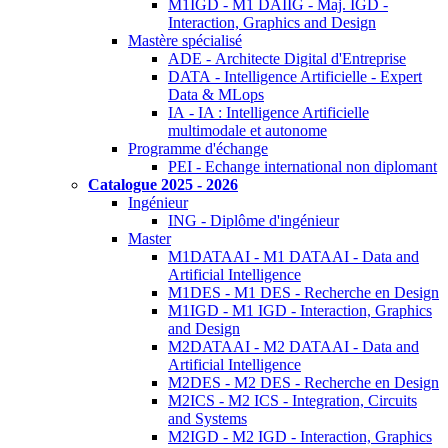
M1IGD - M1 DAIIG - Maj. IGD -
Interaction, Graphics and Design
Mastère spécialisé
ADE - Architecte Digital d'Entreprise
DATA - Intelligence Artificielle - Expert
Data & MLops
IA - IA : Intelligence Artificielle
multimodale et autonome
Programme d'échange
PEI - Echange international non diplomant
Catalogue 2025 - 2026
Ingénieur
ING - Diplôme d'ingénieur
Master
M1DATAAI - M1 DATAAI - Data and
Artificial Intelligence
M1DES - M1 DES - Recherche en Design
M1IGD - M1 IGD - Interaction, Graphics
and Design
M2DATAAI - M2 DATAAI - Data and
Artificial Intelligence
M2DES - M2 DES - Recherche en Design
M2ICS - M2 ICS - Integration, Circuits
and Systems
M2IGD - M2 IGD - Interaction, Graphics