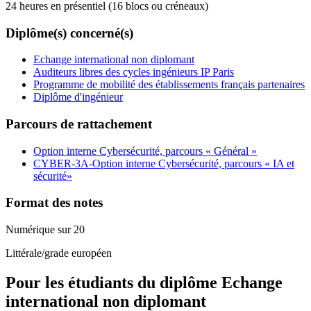
24 heures en présentiel (16 blocs ou créneaux)
Diplôme(s) concerné(s)
Echange international non diplomant
Auditeurs libres des cycles ingénieurs IP Paris
Programme de mobilité des établissements français partenaires
Diplôme d'ingénieur
Parcours de rattachement
Option interne Cybersécurité, parcours « Général »
CYBER-3A-Option interne Cybersécurité, parcours « IA et
sécurité»
Format des notes
Numérique sur 20
Littérale/grade européen
Pour les étudiants du diplôme
Echange
international non diplomant