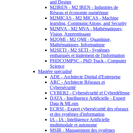
and Design
M2IREN - M2 IREN - Industries de
Réseau et économie numérique
M2MICAS - M2 MICAS - Machine
learnIng, CommunicAtions, and Security
M2MVA - M2 MVA - Mathématiques,
Vision, Apprentissage
M2QMI - M2 QMI - Quantique,
Mathématiques, Informatique
M2SETI - M2 SETI - Systèmes
embarqués et traitement de l'information
PHDCOMPSC - PhD Track - Computer
Science
Mastère spécialisé
ADE - Architecte Digital d'Entreprise
ARC - Architecte Réseaux et
Cybersécurité
CYBER2 - Cybersécurité et Cyberdéfense
DATA - Intelligence Artificielle - Expert
Data & MLops
ECRSI - Expert cybersécurité des réseaux
et des systèmes d'information
IA - IA : Intelligence Artificielle
multimodale et autonome
MSIR - Management des systèmes