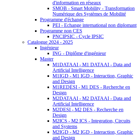
d'information en réseaux
SMOB - Smart Mobility - Transformation
Numérique des Systèmes de Mobilité
Programme d'échange
PEI - Echange international non diplomant
Programme non CES
PNCIPSIC - Cycle IPSIC
Catalogue 2024 - 2025
Ingénieur
ING - Diplôme d'ingénieur
Master
M1DATAAI - M1 DATAAI - Data and
Artificial Intelligence
M1IGD - M1 IGD - Interaction, Graphic
and Design
M1REDESI - M1 DES - Recherche en
Design
M2DATAAI - M2 DATAAI - Data and
Artificial Intelligence
M2DESI - M2 DES - Recherche en
Design
M2ICS - M2 ICS - Integration, Circuits
and Systems
M2IGD - M2 IGD - Interaction, Graphic
and Design