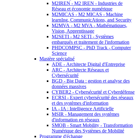
M2IREN - M2 IREN - Industries de
Réseau et économie numérique
M2MICAS - M2 MICAS - Machine
learnIng, CommunicAtions, and Security
M2MVA - M2 MVA - Mathématiques,
Vision, Apprentissage
M2SETI - M2 SETI - Systèmes
embarqués et traitement de l'information
PHDCOMPSC - PhD Track - Computer
Science
Mastère spécialisé
ADE - Architecte Digital d'Entreprise
ARC - Architecte Réseaux et
Cybersécurité
BGD - Big Data : gestion et analyse des
données massives
CYBER2 - Cybersécurité et Cyberdéfense
ECRSI - Expert cybersécurité des réseaux
et des systèmes d'information
IA - IA : Intelligence Artificielle
MSIR - Management des systèmes
d'information en réseaux
SMOB - Smart Mobility - Transformation
Numérique des Systèmes de Mobilité
Programme d'échange