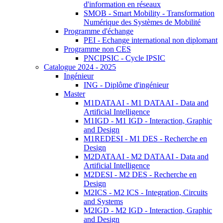
d'information en réseaux
SMOB - Smart Mobility - Transformation
Numérique des Systèmes de Mobilité
Programme d'échange
PEI - Echange international non diplomant
Programme non CES
PNCIPSIC - Cycle IPSIC
Catalogue 2024 - 2025
Ingénieur
ING - Diplôme d'ingénieur
Master
M1DATAAI - M1 DATAAI - Data and
Artificial Intelligence
M1IGD - M1 IGD - Interaction, Graphic
and Design
M1REDESI - M1 DES - Recherche en
Design
M2DATAAI - M2 DATAAI - Data and
Artificial Intelligence
M2DESI - M2 DES - Recherche en
Design
M2ICS - M2 ICS - Integration, Circuits
and Systems
M2IGD - M2 IGD - Interaction, Graphic
and Design