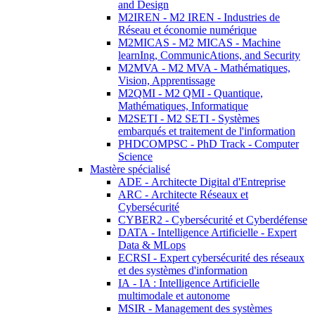
and Design
M2IREN - M2 IREN - Industries de
Réseau et économie numérique
M2MICAS - M2 MICAS - Machine
learnIng, CommunicAtions, and Security
M2MVA - M2 MVA - Mathématiques,
Vision, Apprentissage
M2QMI - M2 QMI - Quantique,
Mathématiques, Informatique
M2SETI - M2 SETI - Systèmes
embarqués et traitement de l'information
PHDCOMPSC - PhD Track - Computer
Science
Mastère spécialisé
ADE - Architecte Digital d'Entreprise
ARC - Architecte Réseaux et
Cybersécurité
CYBER2 - Cybersécurité et Cyberdéfense
DATA - Intelligence Artificielle - Expert
Data & MLops
ECRSI - Expert cybersécurité des réseaux
et des systèmes d'information
IA - IA : Intelligence Artificielle
multimodale et autonome
MSIR - Management des systèmes