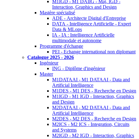
M1IGD - M1 DAIIG - Maj. IGD -
Interaction, Graphics and Design
Mastère spécialisé
ADE - Architecte Digital d'Entreprise
DATA - Intelligence Artificielle - Expert
Data & MLops
IA - IA : Intelligence Artificielle
multimodale et autonome
Programme d'échange
PEI - Echange international non diplomant
Catalogue 2025 - 2026
Ingénieur
ING - Diplôme d'ingénieur
Master
M1DATAAI - M1 DATAAI - Data and
Artificial Intelligence
M1DES - M1 DES - Recherche en Design
M1IGD - M1 IGD - Interaction, Graphics
and Design
M2DATAAI - M2 DATAAI - Data and
Artificial Intelligence
M2DES - M2 DES - Recherche en Design
M2ICS - M2 ICS - Integration, Circuits
and Systems
M2IGD - M2 IGD - Interaction, Graphics