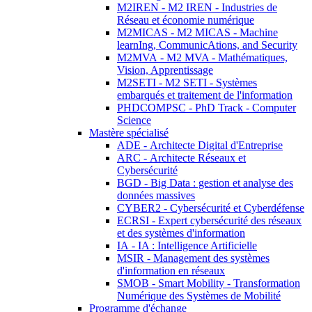
M2IREN - M2 IREN - Industries de
Réseau et économie numérique
M2MICAS - M2 MICAS - Machine
learnIng, CommunicAtions, and Security
M2MVA - M2 MVA - Mathématiques,
Vision, Apprentissage
M2SETI - M2 SETI - Systèmes
embarqués et traitement de l'information
PHDCOMPSC - PhD Track - Computer
Science
Mastère spécialisé
ADE - Architecte Digital d'Entreprise
ARC - Architecte Réseaux et
Cybersécurité
BGD - Big Data : gestion et analyse des
données massives
CYBER2 - Cybersécurité et Cyberdéfense
ECRSI - Expert cybersécurité des réseaux
et des systèmes d'information
IA - IA : Intelligence Artificielle
MSIR - Management des systèmes
d'information en réseaux
SMOB - Smart Mobility - Transformation
Numérique des Systèmes de Mobilité
Programme d'échange