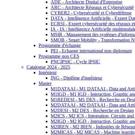
ADE - Architecte Digital d'Entreprise
ARC - Architecte Réseaux et Cybersécurité
CYBER2 - Cybersécurité et Cyberdéfense
DATA - Intelligence Artificielle - Expert 
ECRSI - Expert cybersécurité des réseaux et
IA - IA : Intelligence Artificielle multimoda
MSIR - Management des systèmes d'informa
SMOB - Smart Mobility - Transformation N
Programme d'échange
PEI - Echange international non diplomant
Programme non CES
PNCIPSIC - Cycle IPSIC
Catalogue 2024 - 2025
Ingénieur
ING - Diplôme d'ingénieur
Master
M1DATAAI - M1 DATAAI - Data and Artific
M1IGD - M1 IGD - Interaction, Graphic an
M1REDESI - M1 DES - Recherche en Des
M2DATAAI - M2 DATAAI - Data and Artific
M2DESI - M2 DES - Recherche en Design
M2ICS - M2 ICS - Integration, Circuits and
M2IGD - M2 IGD - Interaction, Graphic an
M2IREN - M2 IREN - Industries de Réseau
M2MICAS - M2 MICAS - Machine learnIng