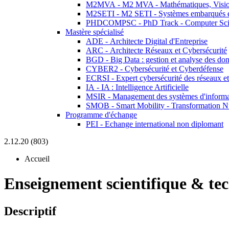
M2MVA - M2 MVA - Mathématiques, Vision
M2SETI - M2 SETI - Systèmes embarqués et 
PHDCOMPSC - PhD Track - Computer Sci
Mastère spécialisé
ADE - Architecte Digital d'Entreprise
ARC - Architecte Réseaux et Cybersécurité
BGD - Big Data : gestion et analyse des do
CYBER2 - Cybersécurité et Cyberdéfense
ECRSI - Expert cybersécurité des réseaux et
IA - IA : Intelligence Artificielle
MSIR - Management des systèmes d'informa
SMOB - Smart Mobility - Transformation N
Programme d'échange
PEI - Echange international non diplomant
2.12.20 (803)
Accueil
Enseignement scientifique & te
Descriptif