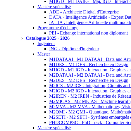
M1IGD - M1 DAIIG - Maj. IGD - Interactio
Mastère spécialisé
ADE - Architecte Digital d'Entreprise
DATA - Intelligence Artificielle - Expert 
IA - IA : Intelligence Artificielle multimoda
Programme d'échange
PEI - Echange international non diplomant
Catalogue 2025 - 2026
Ingénieur
ING - Diplôme d'ingénieur
Master
M1DATAAI - M1 DATAAI - Data and Artific
M1DES - M1 DES - Recherche en Design
M1IGD - M1 IGD - Interaction, Graphics a
M2DATAAI - M2 DATAAI - Data and Artific
M2DES - M2 DES - Recherche en Design
M2ICS - M2 ICS - Integration, Circuits and
M2IGD - M2 IGD - Interaction, Graphics a
M2IREN - M2 IREN - Industries de Réseau
M2MICAS - M2 MICAS - Machine learnIng
M2MVA - M2 MVA - Mathématiques, Vision
M2QMI - M2 QMI - Quantique, Mathématiq
M2SETI - M2 SETI - Systèmes embarqués et 
PHDCOMPSC - PhD Track - Computer Sci
Mastère spécialisé