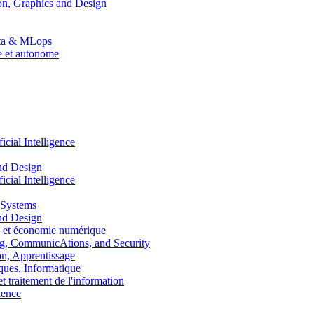
n, Graphics and Design
Data & MLops
le et autonome
ial Intelligence
nd Design
ial Intelligence
 Systems
nd Design
 et économie numérique
, CommunicAtions, and Security
, Apprentissage
ues, Informatique
traitement de l'information
ence