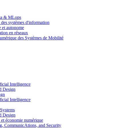
Data & MLops
 des systèmes d'information
le et autonome
tion en réseaux
umérique des Systèmes de Mobilité
ial Intelligence
d Design
ign
ial Intelligence
 Systems
d Design
 et économie numérique
, CommunicAtions, and Security