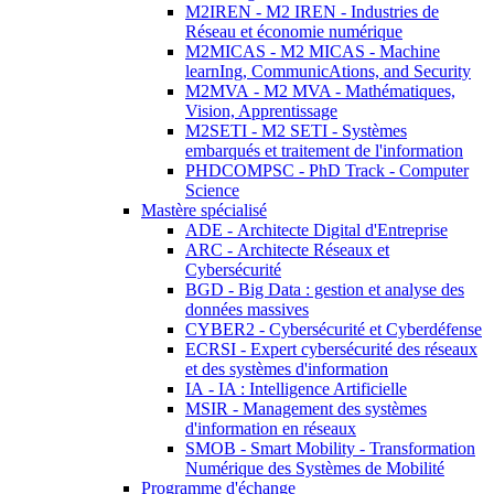
M2IREN - M2 IREN - Industries de
Réseau et économie numérique
M2MICAS - M2 MICAS - Machine
learnIng, CommunicAtions, and Security
M2MVA - M2 MVA - Mathématiques,
Vision, Apprentissage
M2SETI - M2 SETI - Systèmes
embarqués et traitement de l'information
PHDCOMPSC - PhD Track - Computer
Science
Mastère spécialisé
ADE - Architecte Digital d'Entreprise
ARC - Architecte Réseaux et
Cybersécurité
BGD - Big Data : gestion et analyse des
données massives
CYBER2 - Cybersécurité et Cyberdéfense
ECRSI - Expert cybersécurité des réseaux
et des systèmes d'information
IA - IA : Intelligence Artificielle
MSIR - Management des systèmes
d'information en réseaux
SMOB - Smart Mobility - Transformation
Numérique des Systèmes de Mobilité
Programme d'échange