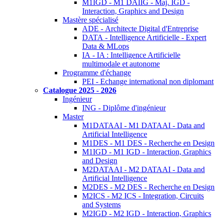
M1IGD - M1 DAIIG - Maj. IGD -
Interaction, Graphics and Design
Mastère spécialisé
ADE - Architecte Digital d'Entreprise
DATA - Intelligence Artificielle - Expert
Data & MLops
IA - IA : Intelligence Artificielle
multimodale et autonome
Programme d'échange
PEI - Echange international non diplomant
Catalogue 2025 - 2026
Ingénieur
ING - Diplôme d'ingénieur
Master
M1DATAAI - M1 DATAAI - Data and
Artificial Intelligence
M1DES - M1 DES - Recherche en Design
M1IGD - M1 IGD - Interaction, Graphics
and Design
M2DATAAI - M2 DATAAI - Data and
Artificial Intelligence
M2DES - M2 DES - Recherche en Design
M2ICS - M2 ICS - Integration, Circuits
and Systems
M2IGD - M2 IGD - Interaction, Graphics