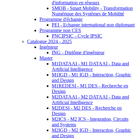
d'information en réseaux
SMOB - Smart Mobility - Transformation
Numérique des Systèmes de Mobilité
Programme d'échange
PEI - Echange international non diplomant
Programme non CES
PNCIPSIC - Cycle IPSIC
Catalogue 2024 - 2025
Ingénieur
ING - Diplôme d'ingénieur
Master
M1DATAAI - M1 DATAAI - Data and
Artificial Intelligence
M1IGD - M1 IGD - Interaction, Graphic
and Design
M1REDESI - M1 DES - Recherche en
Design
M2DATAAI - M2 DATAAI - Data and
Artificial Intelligence
M2DESI - M2 DES - Recherche en
Design
M2ICS - M2 ICS - Integration, Circuits
and Systems
M2IGD - M2 IGD - Interaction, Graphic
and Design