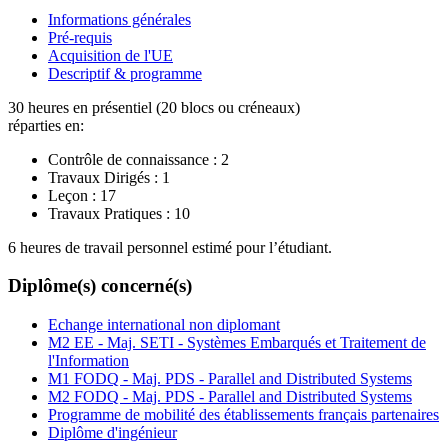
Informations générales
Pré-requis
Acquisition de l'UE
Descriptif & programme
30 heures en présentiel (20 blocs ou créneaux)
réparties en:
Contrôle de connaissance :
2
Travaux Dirigés :
1
Leçon :
17
Travaux Pratiques :
10
6 heures de travail personnel estimé pour l’étudiant.
Diplôme(s) concerné(s)
Echange international non diplomant
M2 EE - Maj. SETI - Systèmes Embarqués et Traitement de
l'Information
M1 FODQ - Maj. PDS - Parallel and Distributed Systems
M2 FODQ - Maj. PDS - Parallel and Distributed Systems
Programme de mobilité des établissements français partenaires
Diplôme d'ingénieur