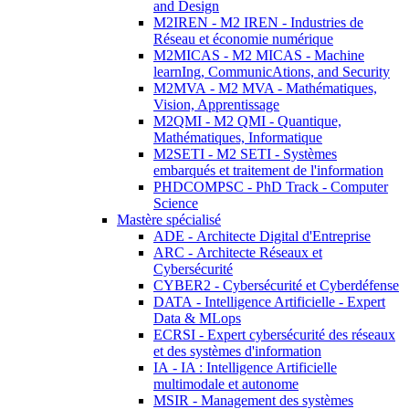
and Design
M2IREN - M2 IREN - Industries de
Réseau et économie numérique
M2MICAS - M2 MICAS - Machine
learnIng, CommunicAtions, and Security
M2MVA - M2 MVA - Mathématiques,
Vision, Apprentissage
M2QMI - M2 QMI - Quantique,
Mathématiques, Informatique
M2SETI - M2 SETI - Systèmes
embarqués et traitement de l'information
PHDCOMPSC - PhD Track - Computer
Science
Mastère spécialisé
ADE - Architecte Digital d'Entreprise
ARC - Architecte Réseaux et
Cybersécurité
CYBER2 - Cybersécurité et Cyberdéfense
DATA - Intelligence Artificielle - Expert
Data & MLops
ECRSI - Expert cybersécurité des réseaux
et des systèmes d'information
IA - IA : Intelligence Artificielle
multimodale et autonome
MSIR - Management des systèmes