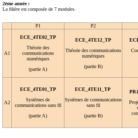
2ème année :
La filière est composée de 7 modules.
P1
P2
ECE_4TE02_TP
ECE_4TE12_TP
EC
Théorie des
Théorie des communications
Com
A1
communications
numériques
numériques
(partie B)
(partie A)
ECE_4TE01_TP
ECE_4TE11_TP
PR
Systèmes de
Systèmes de communications
Proje
A2
communications sans fil
sans fil
co
(partie A)
(partie B)