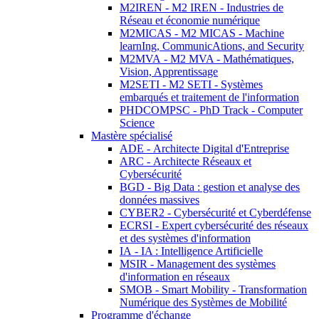
M2IREN - M2 IREN - Industries de
Réseau et économie numérique
M2MICAS - M2 MICAS - Machine
learnIng, CommunicAtions, and Security
M2MVA - M2 MVA - Mathématiques,
Vision, Apprentissage
M2SETI - M2 SETI - Systèmes
embarqués et traitement de l'information
PHDCOMPSC - PhD Track - Computer
Science
Mastère spécialisé
ADE - Architecte Digital d'Entreprise
ARC - Architecte Réseaux et
Cybersécurité
BGD - Big Data : gestion et analyse des
données massives
CYBER2 - Cybersécurité et Cyberdéfense
ECRSI - Expert cybersécurité des réseaux
et des systèmes d'information
IA - IA : Intelligence Artificielle
MSIR - Management des systèmes
d'information en réseaux
SMOB - Smart Mobility - Transformation
Numérique des Systèmes de Mobilité
Programme d'échange