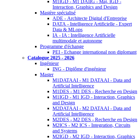
M1IGD - M1 DAIIG - Maj. IGD -
Interaction, Graphics and Design
Mastère spécialisé
ADE - Architecte Digital d'Entreprise
DATA - Intelligence Artificielle - Expert
Data & MLops
IA - IA : Intelligence Artificielle
multimodale et autonome
Programme d'échange
PEI - Echange international non diplomant
Catalogue 2025 - 2026
Ingénieur
ING - Diplôme d'ingénieur
Master
M1DATAAI - M1 DATAAI - Data and
Artificial Intelligence
M1DES - M1 DES - Recherche en Design
M1IGD - M1 IGD - Interaction, Graphics
and Design
M2DATAAI - M2 DATAAI - Data and
Artificial Intelligence
M2DES - M2 DES - Recherche en Design
M2ICS - M2 ICS - Integration, Circuits
and Systems
M2IGD - M2 IGD - Interaction, Graphics