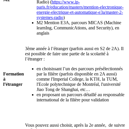
Radio) (
https://www.ip-
paris.fr/education/masters/mention-electronique-
energie-electrique-et-automatique-e3a/master-2-
systemes-radio
)
M2 Mention E3A, parcours MICAS (Machine
learnIng, CommunicAtions, and Security), en
anglais
3ème année à l’étranger (parfois aussi en S2 de 2A). Il
est possible de faire une partie de la scolarité à
l’étranger :
en choisissant l’un des parcours présélectionnés
Formation
par la filière (parfois disponible en 2A aussi)
à
comme l'Imperial College, la KTH, la TUM,
l’étranger
l'Ecole polytechnique de Montréal, l'université
Jiao Tong de Shanghai, etc…
en proposant un parcours détaillé au responsable
international de la filière pour validation
Vous pouvez aussi choisir, après la 2e année, de suivre