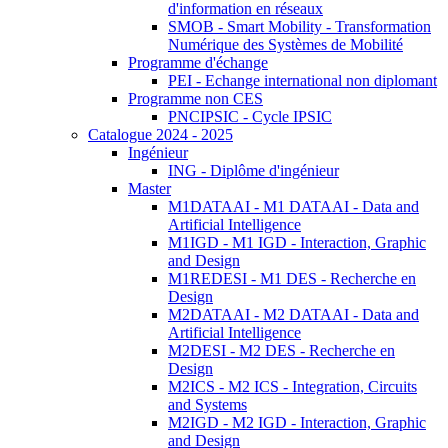
d'information en réseaux
SMOB - Smart Mobility - Transformation
Numérique des Systèmes de Mobilité
Programme d'échange
PEI - Echange international non diplomant
Programme non CES
PNCIPSIC - Cycle IPSIC
Catalogue 2024 - 2025
Ingénieur
ING - Diplôme d'ingénieur
Master
M1DATAAI - M1 DATAAI - Data and
Artificial Intelligence
M1IGD - M1 IGD - Interaction, Graphic
and Design
M1REDESI - M1 DES - Recherche en
Design
M2DATAAI - M2 DATAAI - Data and
Artificial Intelligence
M2DESI - M2 DES - Recherche en
Design
M2ICS - M2 ICS - Integration, Circuits
and Systems
M2IGD - M2 IGD - Interaction, Graphic
and Design