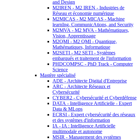
and Design
M2IREN - M2 IREN - Industries de
Réseau et économie numérique
M2MICAS - M2 MICAS - Machine
learnIng, CommunicAtions, and Security
M2MVA - M2 MVA - Mathématiques,
Vision, Apprentissage
M2QMI - M2 QMI - Quantique,
Mathématiques, Informatique
M2SETI - M2 SETI - Systèmes
embarqués et traitement de l'information
PHDCOMPSC - PhD Track - Computer
Science
Mastère spécialisé
ADE - Architecte Digital d'Entreprise
ARC - Architecte Réseaux et
Cybersécurité
CYBER2 - Cybersécurité et Cyberdéfense
DATA - Intelligence Artificielle - Expert
Data & MLops
ECRSI - Expert cybersécurité des réseaux
et des systèmes d'information
IA - IA : Intelligence Artificielle
multimodale et autonome
MSIR - Management des systèmes