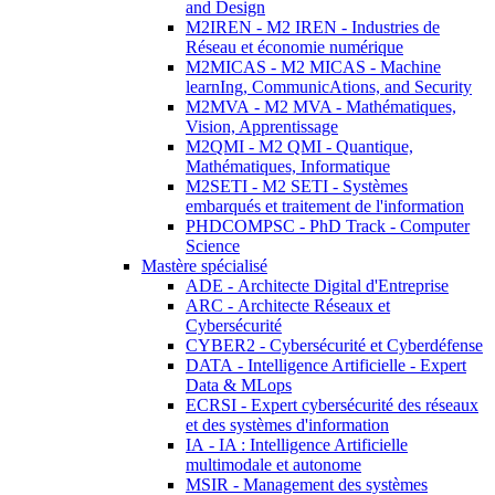
and Design
M2IREN - M2 IREN - Industries de
Réseau et économie numérique
M2MICAS - M2 MICAS - Machine
learnIng, CommunicAtions, and Security
M2MVA - M2 MVA - Mathématiques,
Vision, Apprentissage
M2QMI - M2 QMI - Quantique,
Mathématiques, Informatique
M2SETI - M2 SETI - Systèmes
embarqués et traitement de l'information
PHDCOMPSC - PhD Track - Computer
Science
Mastère spécialisé
ADE - Architecte Digital d'Entreprise
ARC - Architecte Réseaux et
Cybersécurité
CYBER2 - Cybersécurité et Cyberdéfense
DATA - Intelligence Artificielle - Expert
Data & MLops
ECRSI - Expert cybersécurité des réseaux
et des systèmes d'information
IA - IA : Intelligence Artificielle
multimodale et autonome
MSIR - Management des systèmes