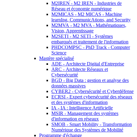
M2IREN - M2 IREN - Industries de
Réseau et économie numérique
M2MICAS - M2 MICAS - Machine
learnIng, CommunicAtions, and Security
M2MVA - M2 MVA - Mathématiques,
Vision, Apprentissage
M2SETI - M2 SETI - Systèmes
embarqués et traitement de l'information
PHDCOMPSC - PhD Track - Computer
Science
Mastère spécialisé
ADE - Architecte Digital d'Entreprise
ARC - Architecte Réseaux et
Cybersécurité
BGD - Big Data : gestion et analyse des
données massives
CYBER2 - Cybersécurité et Cyberdéfense
ECRSI - Expert cybersécurité des réseaux
et des systèmes d'information
IA - IA : Intelligence Artificielle
MSIR - Management des systèmes
d'information en réseaux
SMOB - Smart Mobility - Transformation
Numérique des Systèmes de Mobilité
Programme d'échange