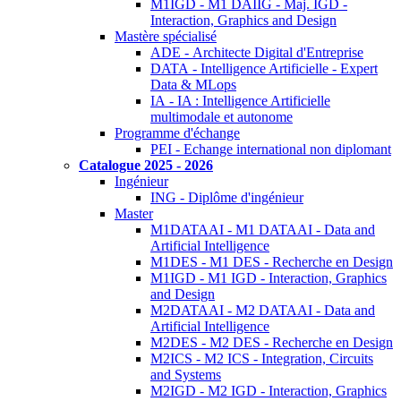
M1IGD - M1 DAIIG - Maj. IGD -
Interaction, Graphics and Design
Mastère spécialisé
ADE - Architecte Digital d'Entreprise
DATA - Intelligence Artificielle - Expert
Data & MLops
IA - IA : Intelligence Artificielle
multimodale et autonome
Programme d'échange
PEI - Echange international non diplomant
Catalogue 2025 - 2026
Ingénieur
ING - Diplôme d'ingénieur
Master
M1DATAAI - M1 DATAAI - Data and
Artificial Intelligence
M1DES - M1 DES - Recherche en Design
M1IGD - M1 IGD - Interaction, Graphics
and Design
M2DATAAI - M2 DATAAI - Data and
Artificial Intelligence
M2DES - M2 DES - Recherche en Design
M2ICS - M2 ICS - Integration, Circuits
and Systems
M2IGD - M2 IGD - Interaction, Graphics