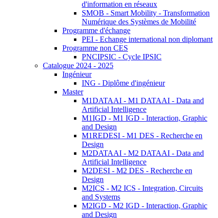
d'information en réseaux
SMOB - Smart Mobility - Transformation
Numérique des Systèmes de Mobilité
Programme d'échange
PEI - Echange international non diplomant
Programme non CES
PNCIPSIC - Cycle IPSIC
Catalogue 2024 - 2025
Ingénieur
ING - Diplôme d'ingénieur
Master
M1DATAAI - M1 DATAAI - Data and
Artificial Intelligence
M1IGD - M1 IGD - Interaction, Graphic
and Design
M1REDESI - M1 DES - Recherche en
Design
M2DATAAI - M2 DATAAI - Data and
Artificial Intelligence
M2DESI - M2 DES - Recherche en
Design
M2ICS - M2 ICS - Integration, Circuits
and Systems
M2IGD - M2 IGD - Interaction, Graphic
and Design