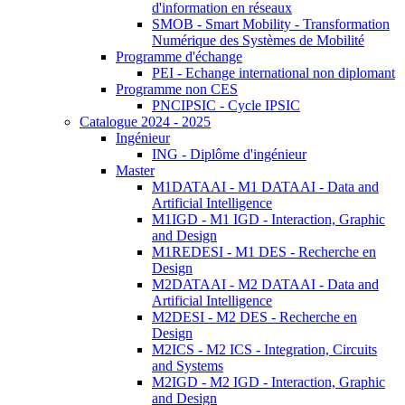
d'information en réseaux
SMOB - Smart Mobility - Transformation
Numérique des Systèmes de Mobilité
Programme d'échange
PEI - Echange international non diplomant
Programme non CES
PNCIPSIC - Cycle IPSIC
Catalogue 2024 - 2025
Ingénieur
ING - Diplôme d'ingénieur
Master
M1DATAAI - M1 DATAAI - Data and
Artificial Intelligence
M1IGD - M1 IGD - Interaction, Graphic
and Design
M1REDESI - M1 DES - Recherche en
Design
M2DATAAI - M2 DATAAI - Data and
Artificial Intelligence
M2DESI - M2 DES - Recherche en
Design
M2ICS - M2 ICS - Integration, Circuits
and Systems
M2IGD - M2 IGD - Interaction, Graphic
and Design