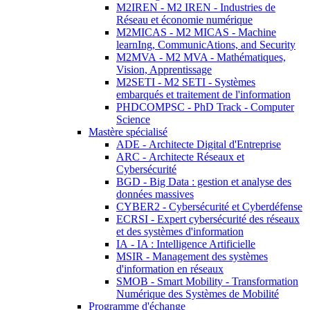
M2IREN - M2 IREN - Industries de
Réseau et économie numérique
M2MICAS - M2 MICAS - Machine
learnIng, CommunicAtions, and Security
M2MVA - M2 MVA - Mathématiques,
Vision, Apprentissage
M2SETI - M2 SETI - Systèmes
embarqués et traitement de l'information
PHDCOMPSC - PhD Track - Computer
Science
Mastère spécialisé
ADE - Architecte Digital d'Entreprise
ARC - Architecte Réseaux et
Cybersécurité
BGD - Big Data : gestion et analyse des
données massives
CYBER2 - Cybersécurité et Cyberdéfense
ECRSI - Expert cybersécurité des réseaux
et des systèmes d'information
IA - IA : Intelligence Artificielle
MSIR - Management des systèmes
d'information en réseaux
SMOB - Smart Mobility - Transformation
Numérique des Systèmes de Mobilité
Programme d'échange