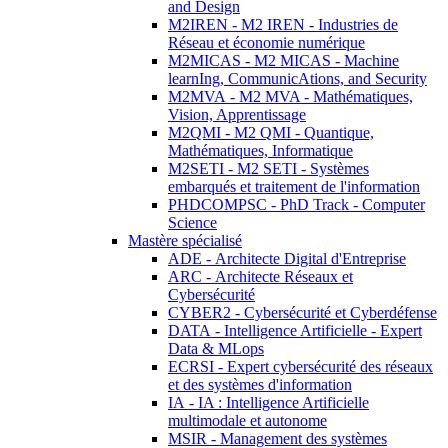
and Design
M2IREN - M2 IREN - Industries de
Réseau et économie numérique
M2MICAS - M2 MICAS - Machine
learnIng, CommunicAtions, and Security
M2MVA - M2 MVA - Mathématiques,
Vision, Apprentissage
M2QMI - M2 QMI - Quantique,
Mathématiques, Informatique
M2SETI - M2 SETI - Systèmes
embarqués et traitement de l'information
PHDCOMPSC - PhD Track - Computer
Science
Mastère spécialisé
ADE - Architecte Digital d'Entreprise
ARC - Architecte Réseaux et
Cybersécurité
CYBER2 - Cybersécurité et Cyberdéfense
DATA - Intelligence Artificielle - Expert
Data & MLops
ECRSI - Expert cybersécurité des réseaux
et des systèmes d'information
IA - IA : Intelligence Artificielle
multimodale et autonome
MSIR - Management des systèmes