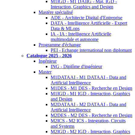
M1IGD - M1 DAIIG - Maj. IGD -
Interaction, Graphics and Design
Mastère spécialisé
ADE - Architecte Digital d'Entreprise
DATA - Intelligence Artificielle - Expert
Data & MLops
IA - IA : Intelligence Artificielle
multimodale et autonome
Programme d'échange
PEI - Echange international non diplomant
Catalogue 2025 - 2026
Ingénieur
ING - Diplôme d'ingénieur
Master
M1DATAAI - M1 DATAAI - Data and
Artificial Intelligence
M1DES - M1 DES - Recherche en Design
M1IGD - M1 IGD - Interaction, Graphics
and Design
M2DATAAI - M2 DATAAI - Data and
Artificial Intelligence
M2DES - M2 DES - Recherche en Design
M2ICS - M2 ICS - Integration, Circuits
and Systems
M2IGD - M2 IGD - Interaction, Graphics