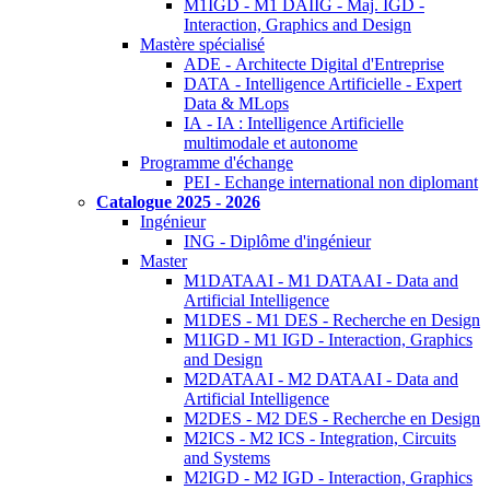
M1IGD - M1 DAIIG - Maj. IGD -
Interaction, Graphics and Design
Mastère spécialisé
ADE - Architecte Digital d'Entreprise
DATA - Intelligence Artificielle - Expert
Data & MLops
IA - IA : Intelligence Artificielle
multimodale et autonome
Programme d'échange
PEI - Echange international non diplomant
Catalogue 2025 - 2026
Ingénieur
ING - Diplôme d'ingénieur
Master
M1DATAAI - M1 DATAAI - Data and
Artificial Intelligence
M1DES - M1 DES - Recherche en Design
M1IGD - M1 IGD - Interaction, Graphics
and Design
M2DATAAI - M2 DATAAI - Data and
Artificial Intelligence
M2DES - M2 DES - Recherche en Design
M2ICS - M2 ICS - Integration, Circuits
and Systems
M2IGD - M2 IGD - Interaction, Graphics