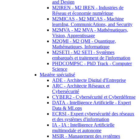
and Design
M2IREN - M2 IREN - Industries de
Réseau et économie numérique
M2MICAS - M2 MICAS - Machine
learnIng, CommunicAtions, and Security
M2MVA - M2 MVA - Mathématiques,
Vision, Apprentissage
M2QMI - M2 QMI - Quantique,
Mathématiques, Informatique
M2SETI - M2 SETI - Systèmes
embarqués et traitement de l'information
PHDCOMPSC - PhD Track - Computer
Science
Mastère spécialisé
ADE - Architecte Digital d'Entreprise
ARC - Architecte Réseaux et
Cybersécurité
CYBER2 - Cybersécurité et Cyberdéfense
DATA - Intelligence Artificielle - Expert
Data & MLops
ECRSI - Expert cybersécurité des réseaux
et des systèmes d'information
IA - IA : Intelligence Artificielle
multimodale et autonome
MSIR - Management des systèmes