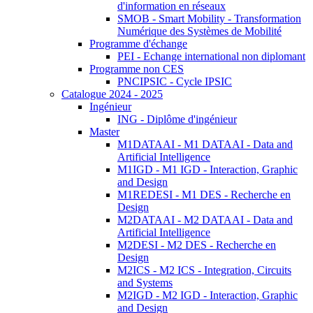
d'information en réseaux
SMOB - Smart Mobility - Transformation
Numérique des Systèmes de Mobilité
Programme d'échange
PEI - Echange international non diplomant
Programme non CES
PNCIPSIC - Cycle IPSIC
Catalogue 2024 - 2025
Ingénieur
ING - Diplôme d'ingénieur
Master
M1DATAAI - M1 DATAAI - Data and
Artificial Intelligence
M1IGD - M1 IGD - Interaction, Graphic
and Design
M1REDESI - M1 DES - Recherche en
Design
M2DATAAI - M2 DATAAI - Data and
Artificial Intelligence
M2DESI - M2 DES - Recherche en
Design
M2ICS - M2 ICS - Integration, Circuits
and Systems
M2IGD - M2 IGD - Interaction, Graphic
and Design