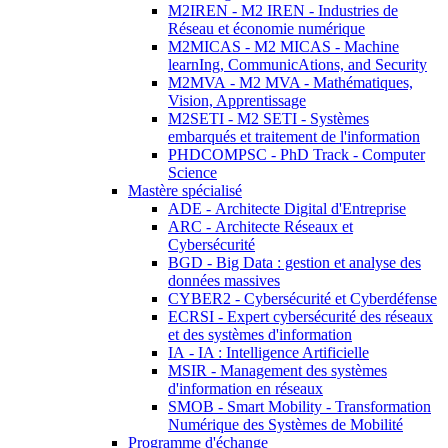
M2IREN - M2 IREN - Industries de
Réseau et économie numérique
M2MICAS - M2 MICAS - Machine
learnIng, CommunicAtions, and Security
M2MVA - M2 MVA - Mathématiques,
Vision, Apprentissage
M2SETI - M2 SETI - Systèmes
embarqués et traitement de l'information
PHDCOMPSC - PhD Track - Computer
Science
Mastère spécialisé
ADE - Architecte Digital d'Entreprise
ARC - Architecte Réseaux et
Cybersécurité
BGD - Big Data : gestion et analyse des
données massives
CYBER2 - Cybersécurité et Cyberdéfense
ECRSI - Expert cybersécurité des réseaux
et des systèmes d'information
IA - IA : Intelligence Artificielle
MSIR - Management des systèmes
d'information en réseaux
SMOB - Smart Mobility - Transformation
Numérique des Systèmes de Mobilité
Programme d'échange