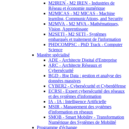
M2IREN - M2 IREN - Industries de
Réseau et économie numérique
M2MICAS - M2 MICAS - Machine
learnIng, CommunicAtions, and Security
M2MVA - M2 MVA - Mathématiques,
Vision, Apprentissage
M2SETI - M2 SETI - Systèmes
embarqués et traitement de l'information
PHDCOMPSC - PhD Track - Computer
Science
Mastère spécialisé
ADE - Architecte Digital d'Entreprise
ARC - Architecte Réseaux et
Cybersécurité
BGD - Big Data : gestion et analyse des
données massives
CYBER2 - Cybersécurité et Cyberdéfense
ECRSI - Expert cybersécurité des réseaux
et des systèmes d'information
IA - IA : Intelligence Artificielle
MSIR - Management des systèmes
d'information en réseaux
SMOB - Smart Mobility - Transformation
Numérique des Systèmes de Mobilité
Programme d'échange