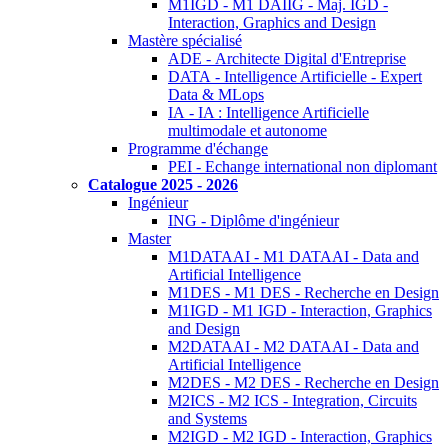
M1IGD - M1 DAIIG - Maj. IGD -
Interaction, Graphics and Design
Mastère spécialisé
ADE - Architecte Digital d'Entreprise
DATA - Intelligence Artificielle - Expert
Data & MLops
IA - IA : Intelligence Artificielle
multimodale et autonome
Programme d'échange
PEI - Echange international non diplomant
Catalogue 2025 - 2026
Ingénieur
ING - Diplôme d'ingénieur
Master
M1DATAAI - M1 DATAAI - Data and
Artificial Intelligence
M1DES - M1 DES - Recherche en Design
M1IGD - M1 IGD - Interaction, Graphics
and Design
M2DATAAI - M2 DATAAI - Data and
Artificial Intelligence
M2DES - M2 DES - Recherche en Design
M2ICS - M2 ICS - Integration, Circuits
and Systems
M2IGD - M2 IGD - Interaction, Graphics