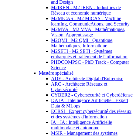
and Design
M2IREN - M2 IREN - Industries de
Réseau et économie numérique
M2MICAS - M2 MICAS - Machine
learnIng, CommunicAtions, and Security
M2MVA - M2 MVA - Mathématiques,
Vision, Apprentissage
M2QMI - M2 QMI - Quantique,
Mathématiques, Informatique
M2SETI - M2 SETI - Systèmes
embarqués et traitement de l'information
PHDCOMPSC - PhD Track - Computer
Science
Mastère spécialisé
ADE - Architecte Digital d'Entreprise
ARC - Architecte Réseaux et
Cybersécurité
CYBER2 - Cybersécurité et Cyberdéfense
DATA - Intelligence Artificielle - Expert
Data & MLops
ECRSI - Expert cybersécurité des réseaux
et des systèmes d'information
IA - IA : Intelligence Artificielle
multimodale et autonome
MSIR - Management des systèmes