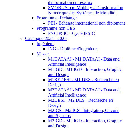
d'information en réseaux
SMOB - Smart Mobility - Transformation
Numérique des Systèmes de Mobilité
Programme d'échange
PEI - Echange international non diplomant
Programme non CES
PNCIPSIC - Cycle IPSIC
Catalogue 2024 - 2025
Ingénieur
ING - Diplôme d'ingénieur
Master
M1DATAAI - M1 DATAAI - Data and
Artificial Intelligence
M1IGD - M1 IGD - Interaction, Graphic
and Design
M1REDESI - M1 DES - Recherche en
Design
M2DATAAI - M2 DATAAI - Data and
Artificial Intelligence
M2DESI - M2 DES - Recherche en
Design
M2ICS - M2 ICS - Integration, Circuits
and Systems
M2IGD - M2 IGD - Interaction, Graphic
and Design