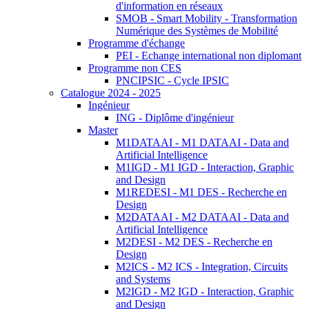
d'information en réseaux
SMOB - Smart Mobility - Transformation
Numérique des Systèmes de Mobilité
Programme d'échange
PEI - Echange international non diplomant
Programme non CES
PNCIPSIC - Cycle IPSIC
Catalogue 2024 - 2025
Ingénieur
ING - Diplôme d'ingénieur
Master
M1DATAAI - M1 DATAAI - Data and
Artificial Intelligence
M1IGD - M1 IGD - Interaction, Graphic
and Design
M1REDESI - M1 DES - Recherche en
Design
M2DATAAI - M2 DATAAI - Data and
Artificial Intelligence
M2DESI - M2 DES - Recherche en
Design
M2ICS - M2 ICS - Integration, Circuits
and Systems
M2IGD - M2 IGD - Interaction, Graphic
and Design