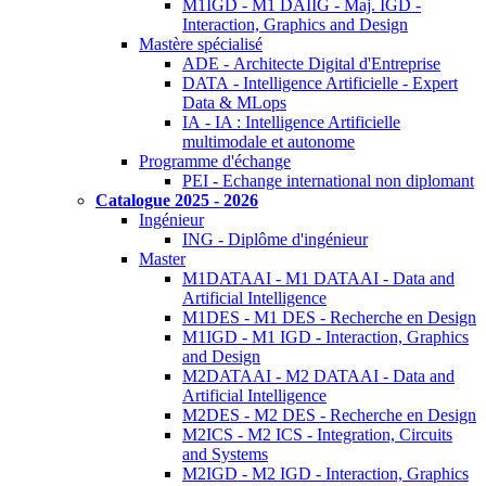
M1IGD - M1 DAIIG - Maj. IGD -
Interaction, Graphics and Design
Mastère spécialisé
ADE - Architecte Digital d'Entreprise
DATA - Intelligence Artificielle - Expert
Data & MLops
IA - IA : Intelligence Artificielle
multimodale et autonome
Programme d'échange
PEI - Echange international non diplomant
Catalogue 2025 - 2026
Ingénieur
ING - Diplôme d'ingénieur
Master
M1DATAAI - M1 DATAAI - Data and
Artificial Intelligence
M1DES - M1 DES - Recherche en Design
M1IGD - M1 IGD - Interaction, Graphics
and Design
M2DATAAI - M2 DATAAI - Data and
Artificial Intelligence
M2DES - M2 DES - Recherche en Design
M2ICS - M2 ICS - Integration, Circuits
and Systems
M2IGD - M2 IGD - Interaction, Graphics