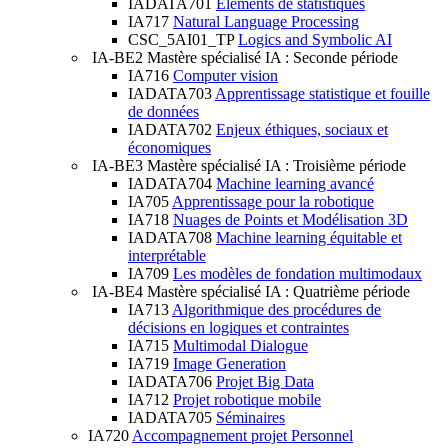
IADATA701
Eléments de statistiques
IA717
Natural Language Processing
CSC_5AI01_TP
Logics and Symbolic AI
IA-BE2
Mastère spécialisé IA : Seconde période
IA716
Computer vision
IADATA703
Apprentissage statistique et fouille
de données
IADATA702
Enjeux éthiques, sociaux et
économiques
IA-BE3
Mastère spécialisé IA : Troisième période
IADATA704
Machine learning avancé
IA705
Apprentissage pour la robotique
IA718
Nuages de Points et Modélisation 3D
IADATA708
Machine learning équitable et
interprétable
IA709
Les modèles de fondation multimodaux
IA-BE4
Mastère spécialisé IA : Quatrième période
IA713
Algorithmique des procédures de
décisions en logiques et contraintes
IA715
Multimodal Dialogue
IA719
Image Generation
IADATA706
Projet Big Data
IA712
Projet robotique mobile
IADATA705
Séminaires
IA720
Accompagnement projet Personnel