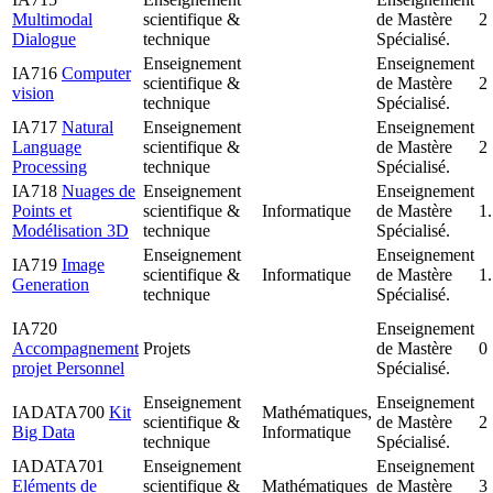
Multimodal
scientifique &
de Mastère
2
Dialogue
technique
Spécialisé.
Enseignement
Enseignement
IA716
Computer
scientifique &
de Mastère
2
vision
technique
Spécialisé.
IA717
Natural
Enseignement
Enseignement
Language
scientifique &
de Mastère
2
Processing
technique
Spécialisé.
IA718
Nuages de
Enseignement
Enseignement
Points et
scientifique &
Informatique
de Mastère
1
Modélisation 3D
technique
Spécialisé.
Enseignement
Enseignement
IA719
Image
scientifique &
Informatique
de Mastère
1
Generation
technique
Spécialisé.
IA720
Enseignement
Accompagnement
Projets
de Mastère
0
projet Personnel
Spécialisé.
Enseignement
Enseignement
IADATA700
Kit
Mathématiques,
scientifique &
de Mastère
2
Big Data
Informatique
technique
Spécialisé.
IADATA701
Enseignement
Enseignement
Eléments de
scientifique &
Mathématiques
de Mastère
3