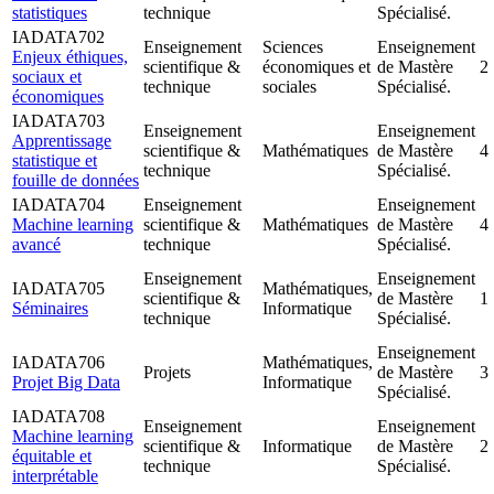
statistiques
technique
Spécialisé.
IADATA702
Enseignement
Sciences
Enseignement
Enjeux éthiques,
scientifique &
économiques et
de Mastère
2
sociaux et
technique
sociales
Spécialisé.
économiques
IADATA703
Enseignement
Enseignement
Apprentissage
scientifique &
Mathématiques
de Mastère
4
statistique et
technique
Spécialisé.
fouille de données
IADATA704
Enseignement
Enseignement
Machine learning
scientifique &
Mathématiques
de Mastère
4
avancé
technique
Spécialisé.
Enseignement
Enseignement
IADATA705
Mathématiques,
scientifique &
de Mastère
1
Séminaires
Informatique
technique
Spécialisé.
Enseignement
IADATA706
Mathématiques,
Projets
de Mastère
3
Projet Big Data
Informatique
Spécialisé.
IADATA708
Enseignement
Enseignement
Machine learning
scientifique &
Informatique
de Mastère
2
équitable et
technique
Spécialisé.
interprétable