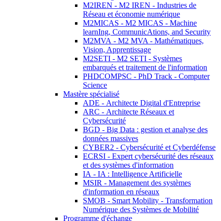
M2IREN - M2 IREN - Industries de
Réseau et économie numérique
M2MICAS - M2 MICAS - Machine
learnIng, CommunicAtions, and Security
M2MVA - M2 MVA - Mathématiques,
Vision, Apprentissage
M2SETI - M2 SETI - Systèmes
embarqués et traitement de l'information
PHDCOMPSC - PhD Track - Computer
Science
Mastère spécialisé
ADE - Architecte Digital d'Entreprise
ARC - Architecte Réseaux et
Cybersécurité
BGD - Big Data : gestion et analyse des
données massives
CYBER2 - Cybersécurité et Cyberdéfense
ECRSI - Expert cybersécurité des réseaux
et des systèmes d'information
IA - IA : Intelligence Artificielle
MSIR - Management des systèmes
d'information en réseaux
SMOB - Smart Mobility - Transformation
Numérique des Systèmes de Mobilité
Programme d'échange