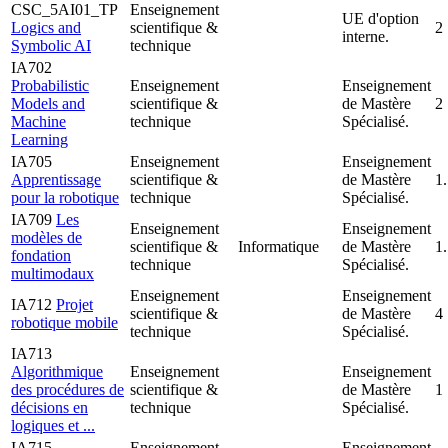
CSC_5AI01_TP
Enseignement
UE d'option
Logics and
scientifique &
2
interne.
Symbolic AI
technique
IA702
Probabilistic
Enseignement
Enseignement
Models and
scientifique &
de Mastère
2
Machine
technique
Spécialisé.
Learning
IA705
Enseignement
Enseignement
Apprentissage
scientifique &
de Mastère
1
pour la robotique
technique
Spécialisé.
IA709
Les
Enseignement
Enseignement
modèles de
scientifique &
Informatique
de Mastère
1
fondation
technique
Spécialisé.
multimodaux
Enseignement
Enseignement
IA712
Projet
scientifique &
de Mastère
4
robotique mobile
technique
Spécialisé.
IA713
Algorithmique
Enseignement
Enseignement
des procédures de
scientifique &
de Mastère
1
décisions en
technique
Spécialisé.
logiques et ...
IA715
Enseignement
Enseignement