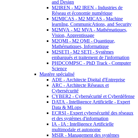
and Design
M2IREN - M2 IREN - Industries de
Réseau et économie numérique
M2MICAS - M2 MICAS - Machine
learnIng, CommunicAtions, and Security
M2MVA - M2 MVA - Mathématiques,
Vision, Apprentissage
M2QMI - M2 QMI - Quantique,
Mathématiques, Informatique
M2SETI - M2 SETI - Systèmes
embarqués et traitement de l'information
PHDCOMPSC - PhD Track - Computer
Science
Mastère spécialisé
ADE - Architecte Digital d'Entreprise
ARC - Architecte Réseaux et
Cybersécurité
CYBER2 - Cybersécurité et Cyberdéfense
DATA - Intelligence Artificielle - Expert
Data & MLops
ECRSI - Expert cybersécurité des réseaux
et des systèmes d'information
IA - IA : Intelligence Artificielle
multimodale et autonome
MSIR - Management des systèmes