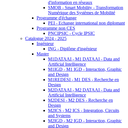
d'information en réseaux
SMOB - Smart Mobility - Transformation
Numérique des Systèmes de Mobilité
Programme d'échange
PEI - Echange international non diplomant
Programme non CES
PNCIPSIC - Cycle IPSIC
Catalogue 2024 - 2025
Ingénieur
ING - Diplôme d'ingénieur
Master
M1DATAAI - M1 DATAAI - Data and
Artificial Intelligence
M1IGD - M1 IGD - Interaction, Graphic
and Design
M1REDESI - M1 DES - Recherche en
Design
M2DATAAI - M2 DATAAI - Data and
Artificial Intelligence
M2DESI - M2 DES - Recherche en
Design
M2ICS - M2 ICS - Integration, Circuits
and Systems
M2IGD - M2 IGD - Interaction, Graphic
and Design