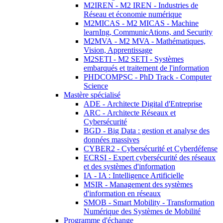
M2IREN - M2 IREN - Industries de
Réseau et économie numérique
M2MICAS - M2 MICAS - Machine
learnIng, CommunicAtions, and Security
M2MVA - M2 MVA - Mathématiques,
Vision, Apprentissage
M2SETI - M2 SETI - Systèmes
embarqués et traitement de l'information
PHDCOMPSC - PhD Track - Computer
Science
Mastère spécialisé
ADE - Architecte Digital d'Entreprise
ARC - Architecte Réseaux et
Cybersécurité
BGD - Big Data : gestion et analyse des
données massives
CYBER2 - Cybersécurité et Cyberdéfense
ECRSI - Expert cybersécurité des réseaux
et des systèmes d'information
IA - IA : Intelligence Artificielle
MSIR - Management des systèmes
d'information en réseaux
SMOB - Smart Mobility - Transformation
Numérique des Systèmes de Mobilité
Programme d'échange