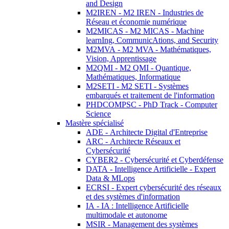
and Design
M2IREN - M2 IREN - Industries de
Réseau et économie numérique
M2MICAS - M2 MICAS - Machine
learnIng, CommunicAtions, and Security
M2MVA - M2 MVA - Mathématiques,
Vision, Apprentissage
M2QMI - M2 QMI - Quantique,
Mathématiques, Informatique
M2SETI - M2 SETI - Systèmes
embarqués et traitement de l'information
PHDCOMPSC - PhD Track - Computer
Science
Mastère spécialisé
ADE - Architecte Digital d'Entreprise
ARC - Architecte Réseaux et
Cybersécurité
CYBER2 - Cybersécurité et Cyberdéfense
DATA - Intelligence Artificielle - Expert
Data & MLops
ECRSI - Expert cybersécurité des réseaux
et des systèmes d'information
IA - IA : Intelligence Artificielle
multimodale et autonome
MSIR - Management des systèmes