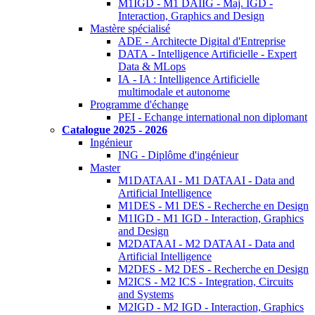
M1IGD - M1 DAIIG - Maj. IGD -
Interaction, Graphics and Design
Mastère spécialisé
ADE - Architecte Digital d'Entreprise
DATA - Intelligence Artificielle - Expert
Data & MLops
IA - IA : Intelligence Artificielle
multimodale et autonome
Programme d'échange
PEI - Echange international non diplomant
Catalogue 2025 - 2026
Ingénieur
ING - Diplôme d'ingénieur
Master
M1DATAAI - M1 DATAAI - Data and
Artificial Intelligence
M1DES - M1 DES - Recherche en Design
M1IGD - M1 IGD - Interaction, Graphics
and Design
M2DATAAI - M2 DATAAI - Data and
Artificial Intelligence
M2DES - M2 DES - Recherche en Design
M2ICS - M2 ICS - Integration, Circuits
and Systems
M2IGD - M2 IGD - Interaction, Graphics