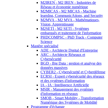
M2IREN - M2 IREN - Industries de
Réseau et économie numérique
M2MICAS - M2 MICAS - Machine
learnIng, CommunicAtions, and Security
M2MVA - M2 MVA - Mathématiques,
Vision, Apprentissage
M2SETI - M2 SETI - Systèmes
embarqués et traitement de l'information
PHDCOMPSC - PhD Track - Computer
Science
Mastère spécialisé
ADE - Architecte Digital d'Entreprise
ARC - Architecte Réseaux et
Cybersécurité
BGD - Big Data : gestion et analyse des
données massives
CYBER2 - Cybersécurité et Cyberdéfense
ECRSI - Expert cybersécurité des réseaux
et des systèmes d'information
IA - IA : Intelligence Artificielle
MSIR - Management des systèmes
d'information en réseaux
SMOB - Smart Mobility - Transformation
Numérique des Systèmes de Mobilité
Programme d'échange