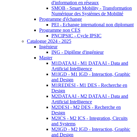
d'information en réseaux
SMOB - Smart Mobility - Transformation
Numérique des Systèmes de Mobilité
Programme d'échange
PEI - Echange international non diplomant
Programme non CES
PNCIPSIC - Cycle IPSIC
Catalogue 2024 - 2025
Ingénieur
ING - Diplôme d'ingénieur
Master
M1DATAAI - M1 DATAAI - Data and
Artificial Intelligence
M1IGD - M1 IGD - Interaction, Graphic
and Design
M1REDESI - M1 DES - Recherche en
Design
M2DATAAI - M2 DATAAI - Data and
Artificial Intelligence
M2DESI - M2 DES - Recherche en
Design
M2ICS - M2 ICS - Integration, Circuits
and Systems
M2IGD - M2 IGD - Interaction, Graphic
and Design