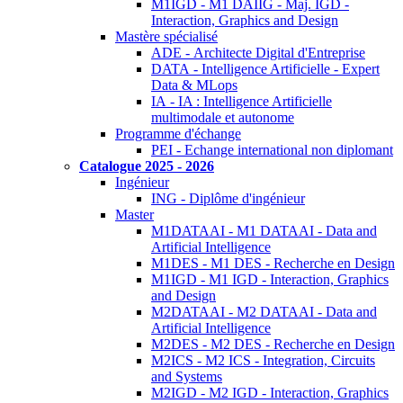
M1IGD - M1 DAIIG - Maj. IGD -
Interaction, Graphics and Design
Mastère spécialisé
ADE - Architecte Digital d'Entreprise
DATA - Intelligence Artificielle - Expert
Data & MLops
IA - IA : Intelligence Artificielle
multimodale et autonome
Programme d'échange
PEI - Echange international non diplomant
Catalogue 2025 - 2026
Ingénieur
ING - Diplôme d'ingénieur
Master
M1DATAAI - M1 DATAAI - Data and
Artificial Intelligence
M1DES - M1 DES - Recherche en Design
M1IGD - M1 IGD - Interaction, Graphics
and Design
M2DATAAI - M2 DATAAI - Data and
Artificial Intelligence
M2DES - M2 DES - Recherche en Design
M2ICS - M2 ICS - Integration, Circuits
and Systems
M2IGD - M2 IGD - Interaction, Graphics