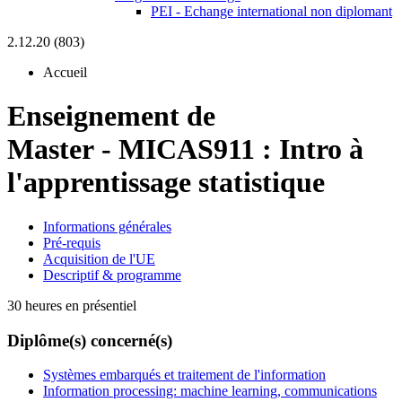
PEI - Echange international non diplomant
2.12.20 (803)
Accueil
Enseignement de
Master
-
MICAS911 :
Intro à
l'apprentissage statistique
Informations générales
Pré-requis
Acquisition de l'UE
Descriptif & programme
30 heures en présentiel
Diplôme(s) concerné(s)
Systèmes embarqués et traitement de l'information
Information processing: machine learning, communications