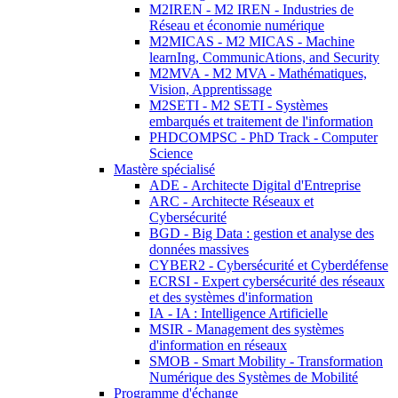
M2IREN - M2 IREN - Industries de
Réseau et économie numérique
M2MICAS - M2 MICAS - Machine
learnIng, CommunicAtions, and Security
M2MVA - M2 MVA - Mathématiques,
Vision, Apprentissage
M2SETI - M2 SETI - Systèmes
embarqués et traitement de l'information
PHDCOMPSC - PhD Track - Computer
Science
Mastère spécialisé
ADE - Architecte Digital d'Entreprise
ARC - Architecte Réseaux et
Cybersécurité
BGD - Big Data : gestion et analyse des
données massives
CYBER2 - Cybersécurité et Cyberdéfense
ECRSI - Expert cybersécurité des réseaux
et des systèmes d'information
IA - IA : Intelligence Artificielle
MSIR - Management des systèmes
d'information en réseaux
SMOB - Smart Mobility - Transformation
Numérique des Systèmes de Mobilité
Programme d'échange