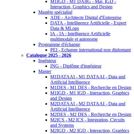
M1IGD - M1 DAIIG - Maj. IGD -
Interaction, Graphics and Design
Mastère spécialisé
ADE - Architecte Digital d'Entreprise
DATA - Intelligence Artificielle - Expert
Data & MLops
IA - IA : Intelligence Artificielle
multimodale et autonome
Programme d'échange
PEI - Echange international non diplomant
Catalogue 2025 - 2026
Ingénieur
ING - Diplôme d'ingénieur
Master
M1DATAAI - M1 DATAAI - Data and
Artificial Intelligence
M1DES - M1 DES - Recherche en Design
M1IGD - M1 IGD - Interaction, Graphics
and Design
M2DATAAI - M2 DATAAI - Data and
Artificial Intelligence
M2DES - M2 DES - Recherche en Design
M2ICS - M2 ICS - Integration, Circuits
and Systems
M2IGD - M2 IGD - Interaction, Graphics