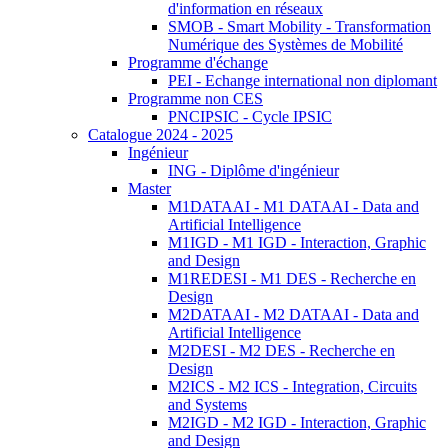
d'information en réseaux
SMOB - Smart Mobility - Transformation
Numérique des Systèmes de Mobilité
Programme d'échange
PEI - Echange international non diplomant
Programme non CES
PNCIPSIC - Cycle IPSIC
Catalogue 2024 - 2025
Ingénieur
ING - Diplôme d'ingénieur
Master
M1DATAAI - M1 DATAAI - Data and
Artificial Intelligence
M1IGD - M1 IGD - Interaction, Graphic
and Design
M1REDESI - M1 DES - Recherche en
Design
M2DATAAI - M2 DATAAI - Data and
Artificial Intelligence
M2DESI - M2 DES - Recherche en
Design
M2ICS - M2 ICS - Integration, Circuits
and Systems
M2IGD - M2 IGD - Interaction, Graphic
and Design