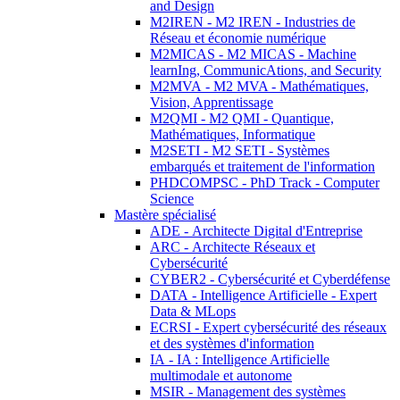
and Design
M2IREN - M2 IREN - Industries de
Réseau et économie numérique
M2MICAS - M2 MICAS - Machine
learnIng, CommunicAtions, and Security
M2MVA - M2 MVA - Mathématiques,
Vision, Apprentissage
M2QMI - M2 QMI - Quantique,
Mathématiques, Informatique
M2SETI - M2 SETI - Systèmes
embarqués et traitement de l'information
PHDCOMPSC - PhD Track - Computer
Science
Mastère spécialisé
ADE - Architecte Digital d'Entreprise
ARC - Architecte Réseaux et
Cybersécurité
CYBER2 - Cybersécurité et Cyberdéfense
DATA - Intelligence Artificielle - Expert
Data & MLops
ECRSI - Expert cybersécurité des réseaux
et des systèmes d'information
IA - IA : Intelligence Artificielle
multimodale et autonome
MSIR - Management des systèmes