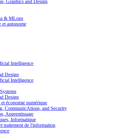
n, Graphics and Design
Data & MLops
le et autonome
ial Intelligence
nd Design
ial Intelligence
 Systems
nd Design
 et économie numérique
, CommunicAtions, and Security
, Apprentissage
ues, Informatique
traitement de l'information
ence