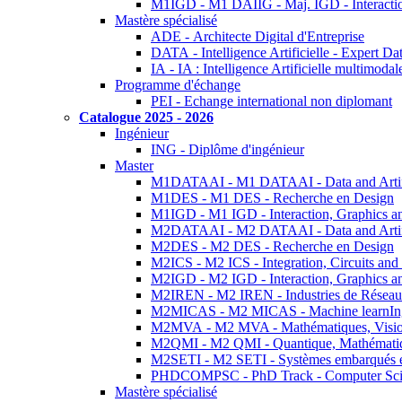
M1IGD - M1 DAIIG - Maj. IGD - Interactio
Mastère spécialisé
ADE - Architecte Digital d'Entreprise
DATA - Intelligence Artificielle - Expert 
IA - IA : Intelligence Artificielle multimoda
Programme d'échange
PEI - Echange international non diplomant
Catalogue 2025 - 2026
Ingénieur
ING - Diplôme d'ingénieur
Master
M1DATAAI - M1 DATAAI - Data and Artific
M1DES - M1 DES - Recherche en Design
M1IGD - M1 IGD - Interaction, Graphics a
M2DATAAI - M2 DATAAI - Data and Artific
M2DES - M2 DES - Recherche en Design
M2ICS - M2 ICS - Integration, Circuits and
M2IGD - M2 IGD - Interaction, Graphics a
M2IREN - M2 IREN - Industries de Réseau
M2MICAS - M2 MICAS - Machine learnIng
M2MVA - M2 MVA - Mathématiques, Vision
M2QMI - M2 QMI - Quantique, Mathématiq
M2SETI - M2 SETI - Systèmes embarqués et 
PHDCOMPSC - PhD Track - Computer Sci
Mastère spécialisé