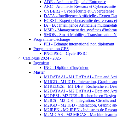
ADE - Architecte Digital d'Entreprise
ARC - Architecte Réseaux et Cybersécurité
CYBER2 - Cybersécurité et Cyberdéfense
DATA - Intelligence Artificielle - Expert 
ECRSI - Expert cybersécurité des réseaux et
IA - IA : Intelligence Artificielle multimoda
MSIR - Management des systèmes d'informa
SMOB - Smart Mobility - Transformation N
Programme d'échange
PEI - Echange international non diplomant
Programme non CES
PNCIPSIC - Cycle IPSIC
Catalogue 2024 - 2025
Ingénieur
ING - Diplôme d'ingénieur
Master
M1DATAAI - M1 DATAAI - Data and Artific
M1IGD - M1 IGD - Interaction, Graphic an
M1REDESI - M1 DES - Recherche en Des
M2DATAAI - M2 DATAAI - Data and Artific
M2DESI - M2 DES - Recherche en Design
M2ICS - M2 ICS - Integration, Circuits and
M2IGD - M2 IGD - Interaction, Graphic an
M2IREN - M2 IREN - Industries de Réseau
M2MICAS - M2 MICAS - Machine learnIng