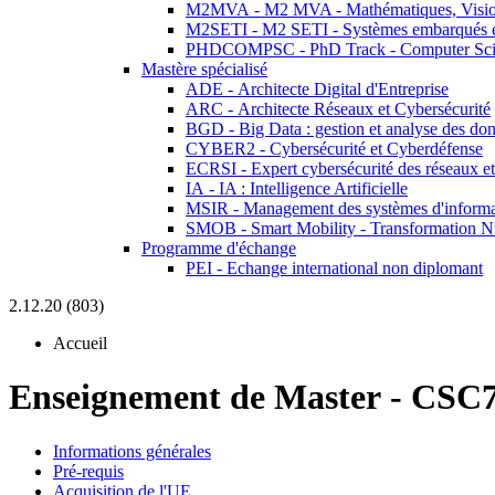
M2MVA - M2 MVA - Mathématiques, Vision
M2SETI - M2 SETI - Systèmes embarqués et 
PHDCOMPSC - PhD Track - Computer Sci
Mastère spécialisé
ADE - Architecte Digital d'Entreprise
ARC - Architecte Réseaux et Cybersécurité
BGD - Big Data : gestion et analyse des do
CYBER2 - Cybersécurité et Cyberdéfense
ECRSI - Expert cybersécurité des réseaux et
IA - IA : Intelligence Artificielle
MSIR - Management des systèmes d'informa
SMOB - Smart Mobility - Transformation N
Programme d'échange
PEI - Echange international non diplomant
2.12.20 (803)
Accueil
Enseignement de Master
-
CSC7
Informations générales
Pré-requis
Acquisition de l'UE