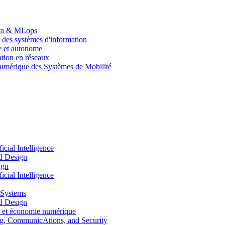
Data & MLops
 des systèmes d'information
le et autonome
tion en réseaux
umérique des Systèmes de Mobilité
ial Intelligence
d Design
ign
ial Intelligence
 Systems
d Design
 et économie numérique
, CommunicAtions, and Security