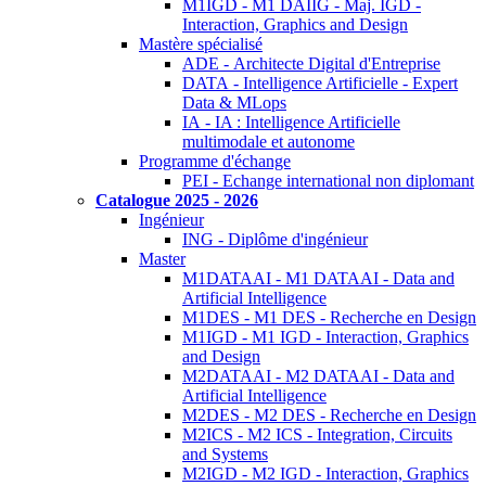
M1IGD - M1 DAIIG - Maj. IGD -
Interaction, Graphics and Design
Mastère spécialisé
ADE - Architecte Digital d'Entreprise
DATA - Intelligence Artificielle - Expert
Data & MLops
IA - IA : Intelligence Artificielle
multimodale et autonome
Programme d'échange
PEI - Echange international non diplomant
Catalogue 2025 - 2026
Ingénieur
ING - Diplôme d'ingénieur
Master
M1DATAAI - M1 DATAAI - Data and
Artificial Intelligence
M1DES - M1 DES - Recherche en Design
M1IGD - M1 IGD - Interaction, Graphics
and Design
M2DATAAI - M2 DATAAI - Data and
Artificial Intelligence
M2DES - M2 DES - Recherche en Design
M2ICS - M2 ICS - Integration, Circuits
and Systems
M2IGD - M2 IGD - Interaction, Graphics