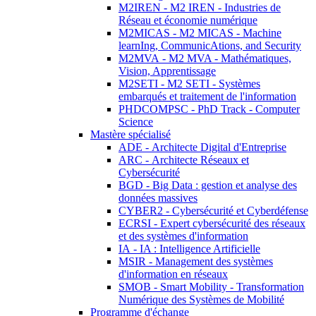
M2IREN - M2 IREN - Industries de
Réseau et économie numérique
M2MICAS - M2 MICAS - Machine
learnIng, CommunicAtions, and Security
M2MVA - M2 MVA - Mathématiques,
Vision, Apprentissage
M2SETI - M2 SETI - Systèmes
embarqués et traitement de l'information
PHDCOMPSC - PhD Track - Computer
Science
Mastère spécialisé
ADE - Architecte Digital d'Entreprise
ARC - Architecte Réseaux et
Cybersécurité
BGD - Big Data : gestion et analyse des
données massives
CYBER2 - Cybersécurité et Cyberdéfense
ECRSI - Expert cybersécurité des réseaux
et des systèmes d'information
IA - IA : Intelligence Artificielle
MSIR - Management des systèmes
d'information en réseaux
SMOB - Smart Mobility - Transformation
Numérique des Systèmes de Mobilité
Programme d'échange