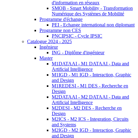
d'information en réseaux
SMOB - Smart Mobility - Transformation
Numérique des Systèmes de Mobilité
Programme d'échange
PEI - Echange international non diplomant
Programme non CES
PNCIPSIC - Cycle IPSIC
Catalogue 2024 - 2025
Ingénieur
ING - Diplôme d'ingénieur
Master
M1DATAAI - M1 DATAAI - Data and
Artificial Intelligence
M1IGD - M1 IGD - Interaction, Graphic
and Design
M1REDESI - M1 DES - Recherche en
Design
M2DATAAI - M2 DATAAI - Data and
Artificial Intelligence
M2DESI - M2 DES - Recherche en
Design
M2ICS - M2 ICS - Integration, Circuits
and Systems
M2IGD - M2 IGD - Interaction, Graphic
and Design