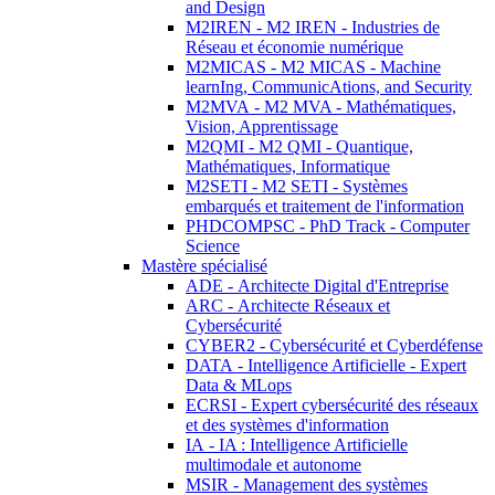
and Design
M2IREN - M2 IREN - Industries de
Réseau et économie numérique
M2MICAS - M2 MICAS - Machine
learnIng, CommunicAtions, and Security
M2MVA - M2 MVA - Mathématiques,
Vision, Apprentissage
M2QMI - M2 QMI - Quantique,
Mathématiques, Informatique
M2SETI - M2 SETI - Systèmes
embarqués et traitement de l'information
PHDCOMPSC - PhD Track - Computer
Science
Mastère spécialisé
ADE - Architecte Digital d'Entreprise
ARC - Architecte Réseaux et
Cybersécurité
CYBER2 - Cybersécurité et Cyberdéfense
DATA - Intelligence Artificielle - Expert
Data & MLops
ECRSI - Expert cybersécurité des réseaux
et des systèmes d'information
IA - IA : Intelligence Artificielle
multimodale et autonome
MSIR - Management des systèmes