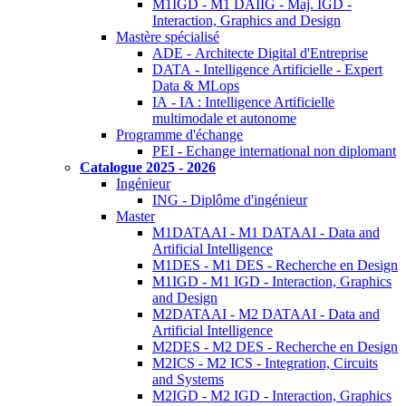
M1IGD - M1 DAIIG - Maj. IGD -
Interaction, Graphics and Design
Mastère spécialisé
ADE - Architecte Digital d'Entreprise
DATA - Intelligence Artificielle - Expert
Data & MLops
IA - IA : Intelligence Artificielle
multimodale et autonome
Programme d'échange
PEI - Echange international non diplomant
Catalogue 2025 - 2026
Ingénieur
ING - Diplôme d'ingénieur
Master
M1DATAAI - M1 DATAAI - Data and
Artificial Intelligence
M1DES - M1 DES - Recherche en Design
M1IGD - M1 IGD - Interaction, Graphics
and Design
M2DATAAI - M2 DATAAI - Data and
Artificial Intelligence
M2DES - M2 DES - Recherche en Design
M2ICS - M2 ICS - Integration, Circuits
and Systems
M2IGD - M2 IGD - Interaction, Graphics