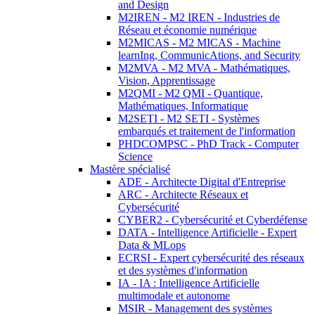
and Design
M2IREN - M2 IREN - Industries de
Réseau et économie numérique
M2MICAS - M2 MICAS - Machine
learnIng, CommunicAtions, and Security
M2MVA - M2 MVA - Mathématiques,
Vision, Apprentissage
M2QMI - M2 QMI - Quantique,
Mathématiques, Informatique
M2SETI - M2 SETI - Systèmes
embarqués et traitement de l'information
PHDCOMPSC - PhD Track - Computer
Science
Mastère spécialisé
ADE - Architecte Digital d'Entreprise
ARC - Architecte Réseaux et
Cybersécurité
CYBER2 - Cybersécurité et Cyberdéfense
DATA - Intelligence Artificielle - Expert
Data & MLops
ECRSI - Expert cybersécurité des réseaux
et des systèmes d'information
IA - IA : Intelligence Artificielle
multimodale et autonome
MSIR - Management des systèmes