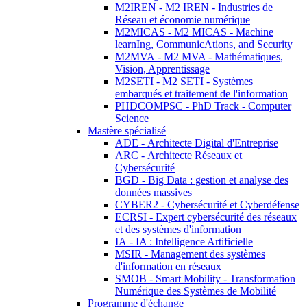
M2IREN - M2 IREN - Industries de
Réseau et économie numérique
M2MICAS - M2 MICAS - Machine
learnIng, CommunicAtions, and Security
M2MVA - M2 MVA - Mathématiques,
Vision, Apprentissage
M2SETI - M2 SETI - Systèmes
embarqués et traitement de l'information
PHDCOMPSC - PhD Track - Computer
Science
Mastère spécialisé
ADE - Architecte Digital d'Entreprise
ARC - Architecte Réseaux et
Cybersécurité
BGD - Big Data : gestion et analyse des
données massives
CYBER2 - Cybersécurité et Cyberdéfense
ECRSI - Expert cybersécurité des réseaux
et des systèmes d'information
IA - IA : Intelligence Artificielle
MSIR - Management des systèmes
d'information en réseaux
SMOB - Smart Mobility - Transformation
Numérique des Systèmes de Mobilité
Programme d'échange