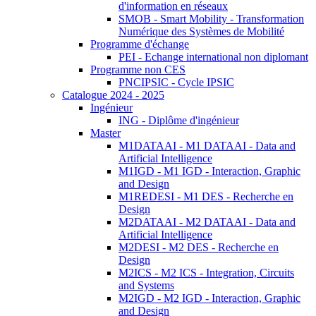
d'information en réseaux
SMOB - Smart Mobility - Transformation
Numérique des Systèmes de Mobilité
Programme d'échange
PEI - Echange international non diplomant
Programme non CES
PNCIPSIC - Cycle IPSIC
Catalogue 2024 - 2025
Ingénieur
ING - Diplôme d'ingénieur
Master
M1DATAAI - M1 DATAAI - Data and
Artificial Intelligence
M1IGD - M1 IGD - Interaction, Graphic
and Design
M1REDESI - M1 DES - Recherche en
Design
M2DATAAI - M2 DATAAI - Data and
Artificial Intelligence
M2DESI - M2 DES - Recherche en
Design
M2ICS - M2 ICS - Integration, Circuits
and Systems
M2IGD - M2 IGD - Interaction, Graphic
and Design