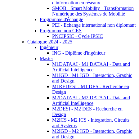
d'information en réseaux
SMOB - Smart Mobility - Transformation
Numérique des Systèmes de Mobilité
Programme d'échange
PEI - Echange international non diplomant
Programme non CES
PNCIPSIC - Cycle IPSIC
Catalogue 2024 - 2025
Ingénieur
ING - Diplôme d'ingénieur
Master
M1DATAAI - M1 DATAAI - Data and
Artificial Intelligence
M1IGD - M1 IGD - Interaction, Graphic
and Design
M1REDESI - M1 DES - Recherche en
Design
M2DATAAI - M2 DATAAI - Data and
Artificial Intelligence
M2DESI - M2 DES - Recherche en
Design
M2ICS - M2 ICS - Integration, Circuits
and Systems
M2IGD - M2 IGD - Interaction, Graphic
and Design