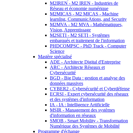
M2IREN - M2 IREN - Industries de
Réseau et économie numérique
M2MICAS - M2 MICAS - Machine
learnIng, CommunicAtions, and Security
M2MVA - M2 MVA - Mathématiques,
Vision, Apprentissage
M2SETI - M2 SETI - Systèmes
embarqués et traitement de l'information
PHDCOMPSC - PhD Track - Computer
Science
Mastère spécialisé
ADE - Architecte Digital d'Entreprise
ARC - Architecte Réseaux et
Cybersécurité
BGD - Big Data : gestion et analyse des
données massives
CYBER2 - Cybersécurité et Cyberdéfense
ECRSI - Expert cybersécurité des réseaux
et des systèmes d'information
IA - IA : Intelligence Artificielle
MSIR - Management des systèmes
d'information en réseaux
SMOB - Smart Mobility - Transformation
Numérique des Systèmes de Mobilité
Programme d'échange