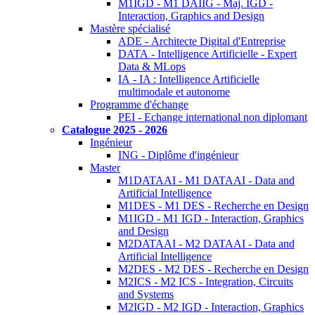
M1IGD - M1 DAIIG - Maj. IGD -
Interaction, Graphics and Design
Mastère spécialisé
ADE - Architecte Digital d'Entreprise
DATA - Intelligence Artificielle - Expert
Data & MLops
IA - IA : Intelligence Artificielle
multimodale et autonome
Programme d'échange
PEI - Echange international non diplomant
Catalogue 2025 - 2026
Ingénieur
ING - Diplôme d'ingénieur
Master
M1DATAAI - M1 DATAAI - Data and
Artificial Intelligence
M1DES - M1 DES - Recherche en Design
M1IGD - M1 IGD - Interaction, Graphics
and Design
M2DATAAI - M2 DATAAI - Data and
Artificial Intelligence
M2DES - M2 DES - Recherche en Design
M2ICS - M2 ICS - Integration, Circuits
and Systems
M2IGD - M2 IGD - Interaction, Graphics