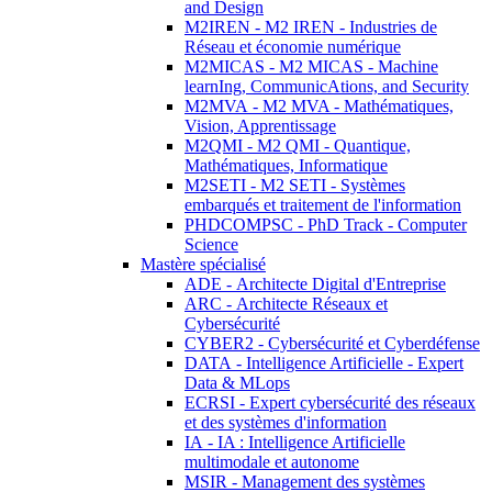
and Design
M2IREN - M2 IREN - Industries de
Réseau et économie numérique
M2MICAS - M2 MICAS - Machine
learnIng, CommunicAtions, and Security
M2MVA - M2 MVA - Mathématiques,
Vision, Apprentissage
M2QMI - M2 QMI - Quantique,
Mathématiques, Informatique
M2SETI - M2 SETI - Systèmes
embarqués et traitement de l'information
PHDCOMPSC - PhD Track - Computer
Science
Mastère spécialisé
ADE - Architecte Digital d'Entreprise
ARC - Architecte Réseaux et
Cybersécurité
CYBER2 - Cybersécurité et Cyberdéfense
DATA - Intelligence Artificielle - Expert
Data & MLops
ECRSI - Expert cybersécurité des réseaux
et des systèmes d'information
IA - IA : Intelligence Artificielle
multimodale et autonome
MSIR - Management des systèmes