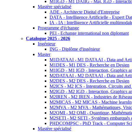
M1IGD - M1 DAIIG - Maj. IGD - Interactio
Mastère spécialisé
ADE - Architecte Digital d'Entreprise
DATA - Intelligence Artificielle - Expert 
IA - IA : Intelligence Artificielle multimoda
Programme d'échange
PEI - Echange international non diplomant
Catalogue 2025 - 2026
Ingénieur
ING - Diplôme d'ingénieur
Master
M1DATAAI - M1 DATAAI - Data and Artific
M1DES - M1 DES - Recherche en Design
M1IGD - M1 IGD - Interaction, Graphics a
M2DATAAI - M2 DATAAI - Data and Artific
M2DES - M2 DES - Recherche en Design
M2ICS - M2 ICS - Integration, Circuits and
M2IGD - M2 IGD - Interaction, Graphics a
M2IREN - M2 IREN - Industries de Réseau
M2MICAS - M2 MICAS - Machine learnIng
M2MVA - M2 MVA - Mathématiques, Vision
M2QMI - M2 QMI - Quantique, Mathématiq
M2SETI - M2 SETI - Systèmes embarqués et 
PHDCOMPSC - PhD Track - Computer Sci
Mastère spécialisé