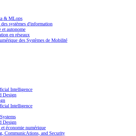
Data & MLops
 des systèmes d'information
le et autonome
tion en réseaux
umérique des Systèmes de Mobilité
ial Intelligence
d Design
ign
ial Intelligence
 Systems
d Design
 et économie numérique
, CommunicAtions, and Security