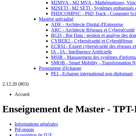
M2MVA - M2 MVA - Mathématiques, Vision
M2SETI - M2 SETI - Systèmes embarqués et 
PHDCOMPSC - PhD Track - Computer Sci
Mastère spécialisé
ADE - Architecte Digital d'Entreprise
ARC - Architecte Réseaux et Cybersécurité
BGD - Big Data : gestion et analyse des do
CYBER2 - Cybersécurité et Cyberdéfense
ECRSI - Expert cybersécurité des réseaux et
IA - IA : Intelligence Artificielle
MSIR - Management des systèmes d'informa
SMOB - Smart Mobility - Transformation N
Programme d'échange
PEI - Echange international non diplomant
2.12.20 (803)
Accueil
Enseignement de Master
-
TPT-
Informations générales
Pré-requis
Acquisition de l'UE