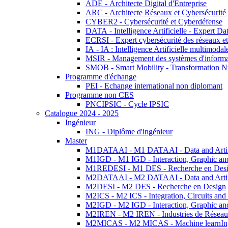
ADE - Architecte Digital d'Entreprise
ARC - Architecte Réseaux et Cybersécurité
CYBER2 - Cybersécurité et Cyberdéfense
DATA - Intelligence Artificielle - Expert 
ECRSI - Expert cybersécurité des réseaux et
IA - IA : Intelligence Artificielle multimoda
MSIR - Management des systèmes d'informa
SMOB - Smart Mobility - Transformation N
Programme d'échange
PEI - Echange international non diplomant
Programme non CES
PNCIPSIC - Cycle IPSIC
Catalogue 2024 - 2025
Ingénieur
ING - Diplôme d'ingénieur
Master
M1DATAAI - M1 DATAAI - Data and Artific
M1IGD - M1 IGD - Interaction, Graphic an
M1REDESI - M1 DES - Recherche en Des
M2DATAAI - M2 DATAAI - Data and Artific
M2DESI - M2 DES - Recherche en Design
M2ICS - M2 ICS - Integration, Circuits and
M2IGD - M2 IGD - Interaction, Graphic an
M2IREN - M2 IREN - Industries de Réseau
M2MICAS - M2 MICAS - Machine learnIng