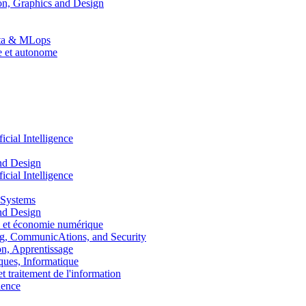
n, Graphics and Design
Data & MLops
le et autonome
ial Intelligence
nd Design
ial Intelligence
 Systems
nd Design
 et économie numérique
, CommunicAtions, and Security
, Apprentissage
ues, Informatique
traitement de l'information
ence